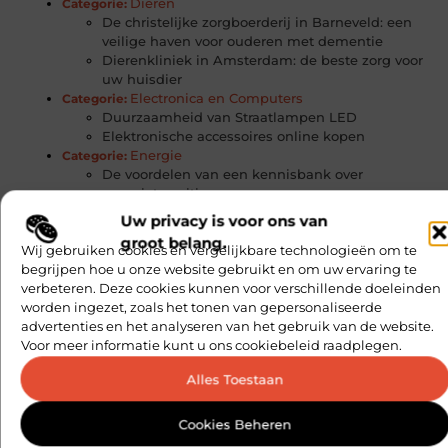
Dieren
Categorie:
De christelijke zorgboerderij in Barneveld: een
veilige haven voor ouderen met dementie
Dierenkliniek in Amsterdam: de beste zorg voor
uw huisdier
Electronica en Computers
Categorie:
Duurzaamheid van Straatlampen LED
Elektronische accessoires online kopen
Energie
Categorie:
De voordelen van een kennisbank over
energietransitie
Duurzaamheid en verantwoordelijkheid in
Uw privacy is voor ons van
elektronica recycling
groot belang.
Geen stroom? Geen paniek! Elektricien Arnhem
Wij gebruiken cookies en vergelijkbare technologieën om te
026 staan voor je klaar
begrijpen hoe u onze website gebruikt en om uw ervaring te
Entertainment
verbeteren. Deze cookies kunnen voor verschillende doeleinden
Categorie:
Altijd een succesvol evenement dankzij
worden ingezet, zoals het tonen van gepersonaliseerde
tentenverhuur door deze expert uit regio
advertenties en het analyseren van het gebruik van de website.
Veenendaal
Voor meer informatie kunt u ons cookiebeleid raadplegen.
Het thema van dit kinderfeestje wordt niet snel
Alles Toestaan
vergeten
Tent huren voor een onvergetelijk feest
U koopt hier wind-up statieven voor een
Cookies Beheren
scherpe prijs