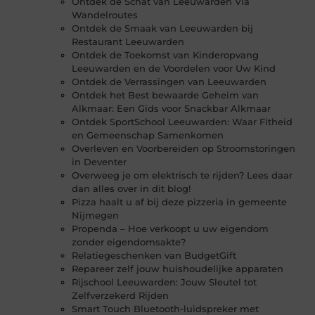
Ontdek de Schat van Leeuwarden Via
Wandelroutes
Ontdek de Smaak van Leeuwarden bij
Restaurant Leeuwarden
Ontdek de Toekomst van Kinderopvang
Leeuwarden en de Voordelen voor Uw Kind
Ontdek de Verrassingen van Leeuwarden
Ontdek het Best bewaarde Geheim van
Alkmaar: Een Gids voor Snackbar Alkmaar
Ontdek SportSchool Leeuwarden: Waar Fitheid
en Gemeenschap Samenkomen
Overleven en Voorbereiden op Stroomstoringen
in Deventer
Overweeg je om elektrisch te rijden? Lees daar
dan alles over in dit blog!
Pizza haalt u af bij deze pizzeria in gemeente
Nijmegen
Propenda – Hoe verkoopt u uw eigendom
zonder eigendomsakte?
Relatiegeschenken van BudgetGift
Repareer zelf jouw huishoudelijke apparaten
Rijschool Leeuwarden: Jouw Sleutel tot
Zelfverzekerd Rijden
Smart Touch Bluetooth-luidspreker met