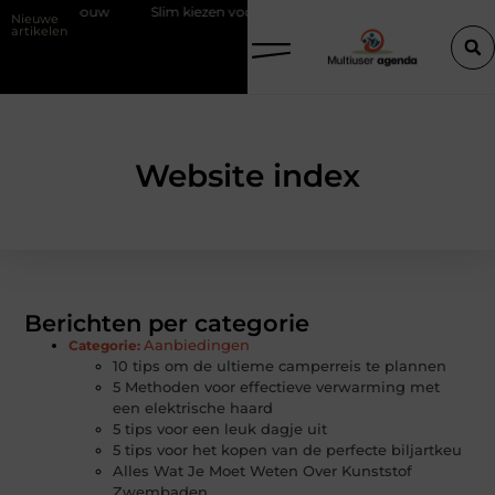
uw
Slim kiezen voor wisselweer met een tussenjas
Veilige aardin
Nieuwe
artikelen
Website index
Berichten per categorie
Aanbiedingen
Categorie:
10 tips om de ultieme camperreis te plannen
5 Methoden voor effectieve verwarming met
een elektrische haard
5 tips voor een leuk dagje uit
5 tips voor het kopen van de perfecte biljartkeu
Alles Wat Je Moet Weten Over Kunststof
Zwembaden