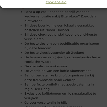
Cookiebeleid
Vind de beste pooltafel nieuw of tweedehands
Eten en drinken
Categorie:
Bent u op zoek naar een bedrijf voor een
keukenrenovatie nabij Etten-Leur? Zoek dan
niet verder
Bij deze boer kun je een lokaal vleespakket
bestellen uit Noord-Holland
Bij deze eiergroothandel koop je de lekkerste
verse eieren
De beste tips om een bedrijfsuitje organiseren
bij deze tearoom
De beste vleesleverancier uit Zeeland
Dé leverancier van (h)eerlijke zuivelproducten in
Hoeksche Waard
Dé specialist in rookaroma
De voordelen van een koffie abonnement
Een onvergetelijke bruiloft organiseert u bij
deze trouwlocatie nabij Geldrop
Een perfecte bruiloft met goede catering in
regio Den Haag
Exclusieve koffiebonen om je smaakpallet te
verrijken
Ga voor verse tonijn in blik
Haal meer uit uw barbecue met een