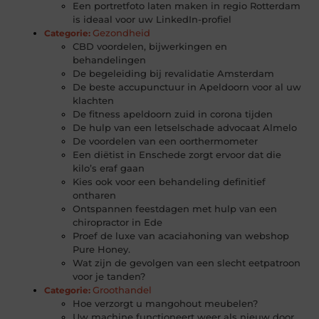
Een portretfoto laten maken in regio Rotterdam
is ideaal voor uw LinkedIn-profiel
Gezondheid
Categorie:
CBD voordelen, bijwerkingen en
behandelingen
De begeleiding bij revalidatie Amsterdam
De beste accupunctuur in Apeldoorn voor al uw
klachten
De fitness apeldoorn zuid in corona tijden
De hulp van een letselschade advocaat Almelo
De voordelen van een oorthermometer
Een diëtist in Enschede zorgt ervoor dat die
kilo’s eraf gaan
Kies ook voor een behandeling definitief
ontharen
Ontspannen feestdagen met hulp van een
chiropractor in Ede
Proef de luxe van acaciahoning van webshop
Pure Honey.
Wat zijn de gevolgen van een slecht eetpatroon
voor je tanden?
Groothandel
Categorie:
Hoe verzorgt u mangohout meubelen?
Uw machine functioneert weer als nieuw door