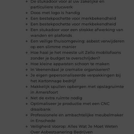
De stukadoor voor al uw zakelijke en
particuliere stucwerk
Doos met logo is handig
Een bestekpochette voor merkbekendheid
Een bestekpochette voor merkbekendheid
Een stukadoor voor een strakke afwerking van
wanden en plafonds
Een veilige thuisomgeving: asbest verwijderen
op een slimme manier
Hoe haal je het meeste uit Zello mobilofoons
zonder je budget te overschrijden?
Hoe kleine apparaten schoon te maken
In Veenendaal je crematie organiseren?
Je eigen gepersonaliseerde verpakkingen bij
het Kartonnage bedrijf
Makkelijk spullen opbergen met opslagruimte
in Amersfoort
Net de extra ruimte nodig
Optimaliseer je productie met een CNC
draaibank
Professionele en ambachtelijke meubelmaker
in Enschede
Veiligheid Voorop: Alles Wat Je Moet Weten
Over Asbestsanering Bedrijven