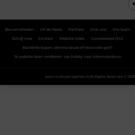
Beroemdheden
Uit de Media
Partners
Over ons
Ons team
Schrijf mee
Contact
Website index
Cookiebeleid (EU)
Backlinks kopen: slimme keuze of risicovolle gok?
Je website laten verdienen: van hobby naar inkomstenbron
www.multiuseragenda.nl.
All Rights Reserved © 2025