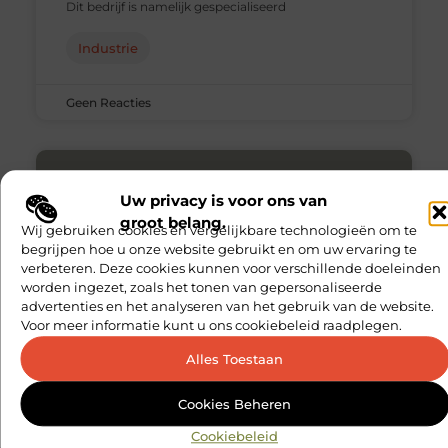
Dit bedrijf is namelijk gespecialiseerd
Industrie
Geen Reacties
Uw privacy is voor ons van
groot belang.
Wij gebruiken cookies en vergelijkbare technologieën om te
begrijpen hoe u onze website gebruikt en om uw ervaring te
verbeteren. Deze cookies kunnen voor verschillende doeleinden
worden ingezet, zoals het tonen van gepersonaliseerde
advertenties en het analyseren van het gebruik van de website.
Voor meer informatie kunt u ons cookiebeleid raadplegen.
Alles Toestaan
Wat heeft een emmer met 5 liter
voor meerwaarde?
Cookies Beheren
Cookiebeleid
Emmers zijn een decenniaoude uitvinding. Sinds jaar