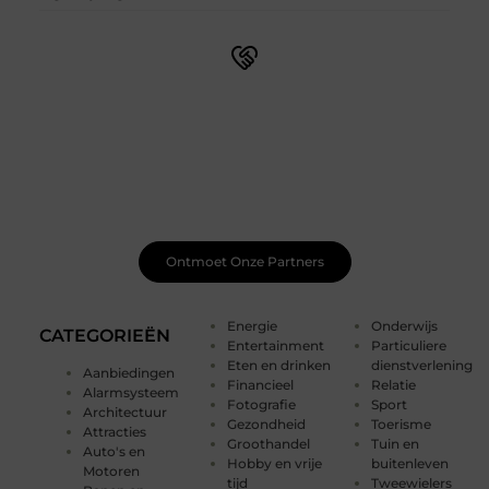
Sluit je aan bij een bruisende blogcommunity
Bij ons vind je meer dan alleen een plek om te schrijven.
Ontmoet medeschrijvers, ontvang waardevolle
feedback en laat je inspireren door de bijzondere
verhalen van anderen. Samen creëren we een plek waar
je creativiteit kan bloeien.
Ontmoet Onze Partners
Energie
Onderwijs
CATEGORIEËN
Entertainment
Particuliere
Eten en drinken
dienstverlening
Aanbiedingen
Financieel
Relatie
Alarmsysteem
Fotografie
Sport
Architectuur
Gezondheid
Toerisme
Attracties
Groothandel
Tuin en
Auto's en
Hobby en vrije
buitenleven
Motoren
tijd
Tweewielers