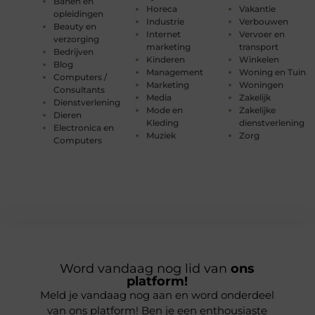
Banen en
Horeca
Vakantie
opleidingen
Industrie
Verbouwen
Beauty en
Internet
Vervoer en
verzorging
marketing
transport
Bedrijven
Kinderen
Winkelen
Blog
Management
Woning en Tuin
Computers /
Marketing
Woningen
Consultants
Media
Zakelijk
Dienstverlening
Mode en
Zakelijke
Dieren
Kleding
dienstverlening
Electronica en
Muziek
Zorg
Computers
Word vandaag nog lid van
ons
platform!
Meld je vandaag nog aan en word onderdeel
van ons platform! Ben je een enthousiaste