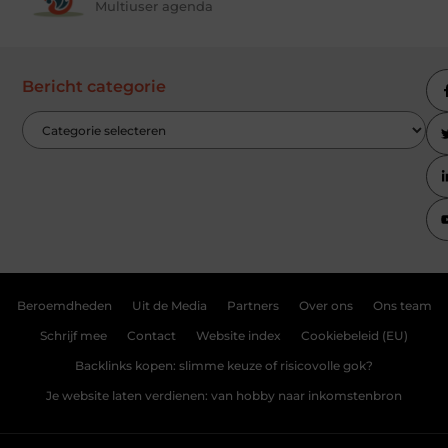
Multiuser agenda
Bericht categorie
Beroemdheden
Uit de Media
Partners
Over ons
Ons team
Schrijf mee
Contact
Website index
Cookiebeleid (EU)
Backlinks kopen: slimme keuze of risicovolle gok?
Je website laten verdienen: van hobby naar inkomstenbron