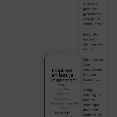
je of een
gietvloer
geschikt is
voor jouw
woonkamer
Eerst de
bodem,
dan pas de
bouw
Slim kiezen
voor
wisselweer
Inspireer
en laat je
met een
inspireren!
tussenjas
Word
onderdeel
Veilige
van een
aarding in
groeiende
oudere
blogcommunity!
woningen
Lees
door een
boeiende
elektricien