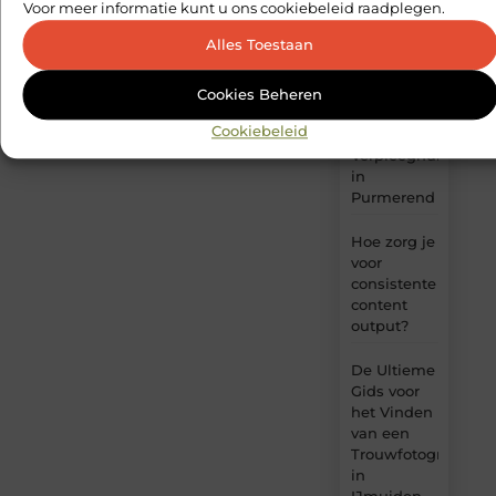
recepten
Voor meer informatie kunt u ons cookiebeleid raadplegen.
die houvast
Alles Toestaan
geven
Ontdek de
Cookies Beheren
Voordelen
Cookiebeleid
van een
Verpleeghuis
in
Purmerend
Hoe zorg je
voor
consistente
content
output?
De Ultieme
Gids voor
het Vinden
van een
Trouwfotograaf
in