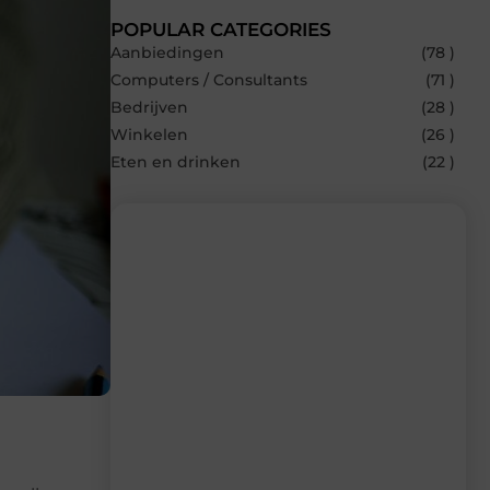
POPULAR CATEGORIES
Aanbiedingen
(78 )
Computers / Consultants
(71 )
Bedrijven
(28 )
Winkelen
(26 )
Eten en drinken
(22 )
Recente berichten
Laat je inspireren door de nieuwste
artikelen van Multiuseragenda.nl –
dagelijks verse content, boordevol
ideeën, tips en inzichten.