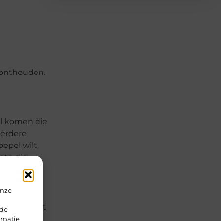
r onthouden.
val komen die
eerdere
oepel wilt
mte die
onze
an. Dat lukt
rde
fort en
rmatie