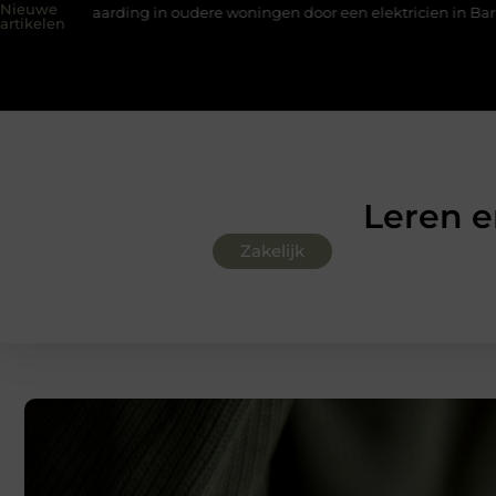
Nieuwe
ing in oudere woningen door een elektricien in Barneveld
Van L
artikelen
Leren e
Zakelijk