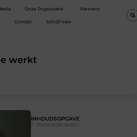
elingen
Waarom shortlease ideaal is voor tijdelijke mobiliteits
Media
Onze Organisatie
Partners
Contact
Schrijf mee
ie werkt
INHOUDSOPGAVE
Veelgestelde vragen