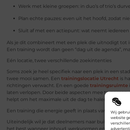
Werk met kleine groepen
: in duo’s of trio’s d
Plan echte pauzes
: even uit het hoofd, zodat n
Sluit af met een actiepunt
: wat neemt iederee
Als je dit combineert met een plek die uitnodigt tot
Een training wordt dan geen “dag uit de agenda”, m
Eén locatie, twee verschillende zoekintenties
Soms zoek je heel specifiek naar een plek in een stad
twee mooi samen. Een
trainingslocatie Utrecht
is h
richtingen verwacht. En een goede
trainingsruimte
laten verlopen. Door beide aspecten mee te nemen, ki
helpt om het maximale uit de dag te halen.
Een training die energie geeft in plaats van kost
Wij gebru
website g
Uiteindelijk wil je dat deelnemers naar buiten lopen
verschill
het best wanneer inhoud, werkvormen en omgeving elk
advertenti