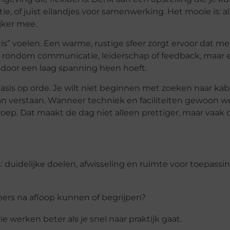
tie, of juist eilandjes voor samenwerking. Het mooie is: a
jker mee.
uis” voelen. Een warme, rustige sfeer zorgt ervoor dat m
gen rondom communicatie, leiderschap of feedback, maar e
st door een
laag spanning
heen hoeft.
sis op orde. Je wilt niet beginnen met zoeken naar kabe
 verstaan. Wanneer techniek en faciliteiten gewoon wer
groep. Dat maakt de dag niet alleen prettiger, maar vaak 
: duidelijke doelen, afwisseling en ruimte voor toepassi
ers na afloop kunnen of begrijpen?
ie werken beter als je snel naar praktijk gaat.