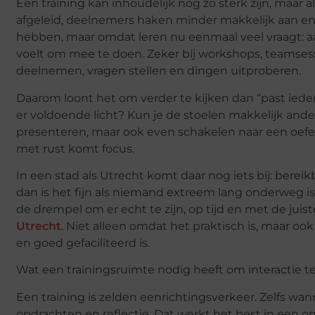
Een training kan inhoudelijk nog zo sterk zijn, maar a
afgeleid, deelnemers haken minder makkelijk aan en
hebben, maar omdat leren nu eenmaal veel vraagt: aa
voelt om mee te doen. Zeker bij workshops, teamsessi
deelnemen, vragen stellen en dingen uitproberen.
Daarom loont het om verder te kijken dan “past ieder
er voldoende licht? Kun je de stoelen makkelijk ande
presenteren, maar ook even schakelen naar een oefenin
met rust komt focus.
In een stad als Utrecht komt daar nog iets bij: bere
dan is het fijn als niemand extreem lang onderweg i
de drempel om er echt te zijn, op tijd en met de juis
Utrecht
. Niet alleen omdat het praktisch is, maar o
en goed gefaciliteerd is.
Wat een trainingsruimte nodig heeft om interactie t
Een training is zelden eenrichtingsverkeer. Zelfs wan
opdrachten en reflectie. Dat werkt het best in een om