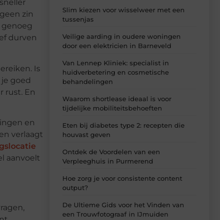
sneller
Slim kiezen voor wisselweer met een
 geen zin
tussenjas
g genoeg
Veilige aarding in oudere woningen
ief durven
door een elektricien in Barneveld
Van Lennep Kliniek: specialist in
ereiken. Is
huidverbetering en cosmetische
 je goed
behandelingen
 rust. En
Waarom shortlease ideaal is voor
tijdelijke mobiliteitsbehoeften
tingen en
Eten bij diabetes type 2: recepten die
en verlaagt
houvast geven
gslocatie
Ontdek de Voordelen van een
el aanvoelt
Verpleeghuis in Purmerend
Hoe zorg je voor consistente content
output?
De Ultieme Gids voor het Vinden van
vragen,
een Trouwfotograaf in IJmuiden
unt