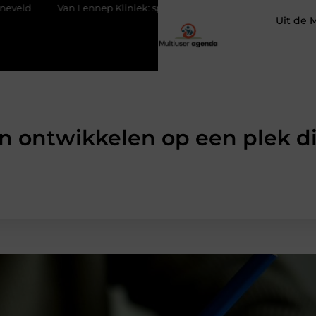
ennep Kliniek: specialist in huidverbetering en cosmetische behand
Uit de 
n ontwikkelen op een plek d