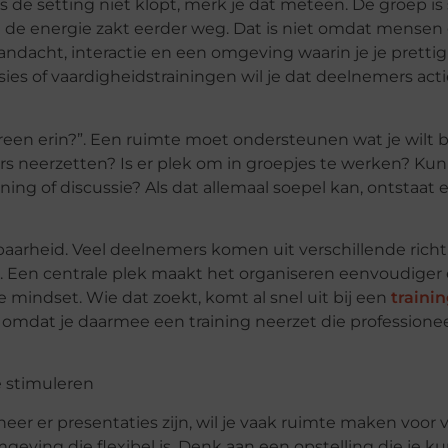
ls de setting niet klopt, merk je dat meteen. De groep is 
 de energie zakt eerder weg. Dat is niet omdat mensen
ndacht, interactie en een omgeving waarin je je pretti
es of vaardigheidstrainingen wil je dat deelnemers act
een erin?”. Een ruimte moet ondersteunen wat je wilt b
rs neerzetten? Is er plek om in groepjes te werken? Kun
g of discussie? Als dat allemaal soepel kan, ontstaat er
ikbaarheid. Veel deelnemers komen uit verschillende rich
s. Een centrale plek maakt het organiseren eenvoudiger 
te
mindset
. Wie dat zoekt, komt al snel uit bij een
trainin
ok omdat je daarmee een training neerzet die professione
e stimuleren
neer er presentaties zijn, wil je vaak ruimte maken voor 
geving die flexibel is. Denk aan een opstelling die je k