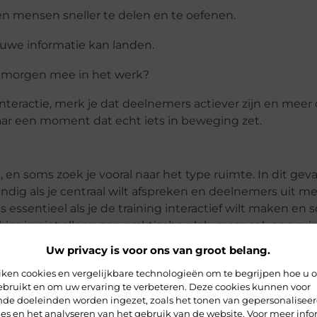
urven mensen sneller te delen en te oefenen.
ieuwe informatie kan landen.
n morgen mee in het werk?
 interactie, merk je dat deelnemers actiever zijn en mee
aar een moment dat echt iets in beweging zet.
, en soms zoek je vooral naar het type ruimte. In dit ge
andig als je centraal wilt afspreken en deelnemers uit m
is essentieel als je de training interactief wilt maken en s
es je niet alleen een praktische plek, maar ook een rui
Uw privacy is voor ons van groot belang.
iken cookies en vergelijkbare technologieën om te begrijpen hoe u 
ebruikt en om uw ervaring te verbeteren. Deze cookies kunnen voor
 met nieuwe inzichten én zin om ermee aan de slag te ga
ende doeleinden worden ingezet, zoals het tonen van gepersonalisee
aar versterken. Een fijne ruimte zorgt voor rust, com
es en het analyseren van het gebruik van de website. Voor meer info