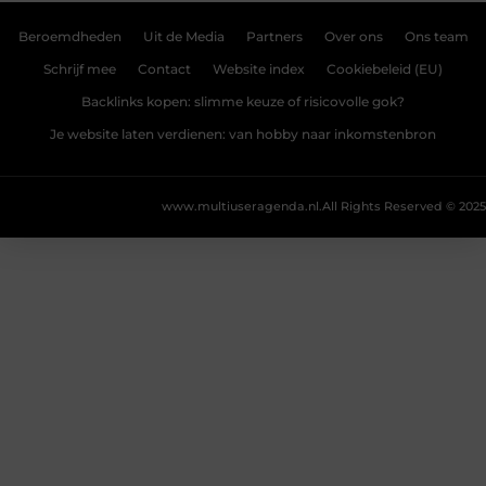
Beroemdheden
Uit de Media
Partners
Over ons
Ons team
Schrijf mee
Contact
Website index
Cookiebeleid (EU)
Backlinks kopen: slimme keuze of risicovolle gok?
Je website laten verdienen: van hobby naar inkomstenbron
www.multiuseragenda.nl.
All Rights Reserved © 2025