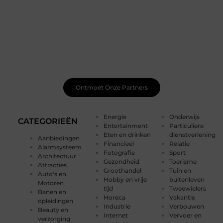
Sluit je aan bij een bruisende blogcommunity
Bij ons vind je meer dan alleen een plek om te schrijven.
Ontmoet medeschrijvers, ontvang waardevolle
feedback en laat je inspireren door de bijzondere
verhalen van anderen. Samen creëren we een plek waar
je creativiteit kan bloeien.
Ontmoet Onze Partners
Energie
Onderwijs
CATEGORIEËN
Entertainment
Particuliere
Eten en drinken
dienstverlening
Aanbiedingen
Financieel
Relatie
Alarmsysteem
Fotografie
Sport
Architectuur
Gezondheid
Toerisme
Attracties
Groothandel
Tuin en
Auto's en
Hobby en vrije
buitenleven
Motoren
tijd
Tweewielers
Banen en
Horeca
Vakantie
opleidingen
Industrie
Verbouwen
Beauty en
Internet
Vervoer en
verzorging