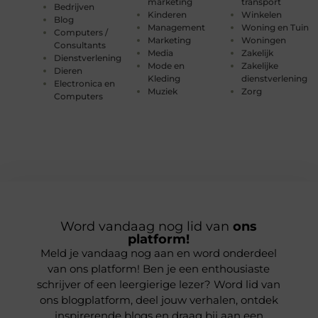
marketing
transport
Bedrijven
Kinderen
Winkelen
Blog
Management
Woning en Tuin
Computers /
Marketing
Woningen
Consultants
Media
Zakelijk
Dienstverlening
Mode en
Zakelijke
Dieren
Kleding
dienstverlening
Electronica en
Muziek
Zorg
Computers
Word vandaag nog lid van
ons
platform!
Meld je vandaag nog aan en word onderdeel
van ons platform! Ben je een enthousiaste
schrijver of een leergierige lezer? Word lid van
ons blogplatform, deel jouw verhalen, ontdek
inspirerende blogs en draag bij aan een