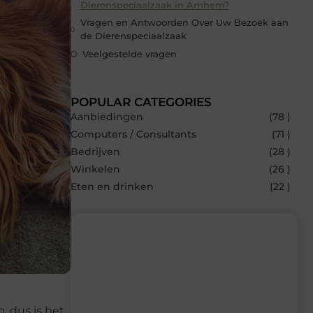
Dierenspeciaalzaak in Arnhem?
Vragen en Antwoorden Over Uw Bezoek aan
de Dierenspeciaalzaak
Veelgestelde vragen
POPULAR CATEGORIES
Aanbiedingen
(78 )
Computers / Consultants
(71 )
Bedrijven
(28 )
Winkelen
(26 )
Eten en drinken
(22 )
Recente berichten
Laat je inspireren door de nieuwste
, dus is het