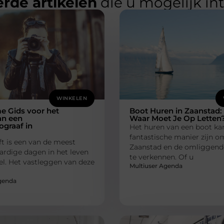
rde artikelen
die u mogelijk in
WINKELEN
e Gids voor het
Boot Huren in Zaanstad:
an een
Waar Moet Je Op Letten
graaf in
Het huren van een boot ka
fantastische manier zijn o
ft is een van de meest
Zaanstad en de omliggend
rdige dagen in het leven
te verkennen. Of u
el. Het vastleggen van deze
Multiuser Agenda
genda