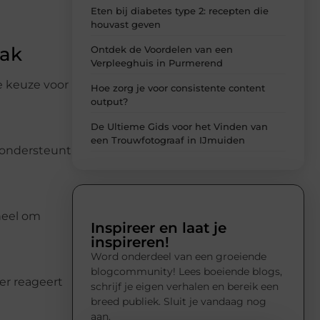
Eten bij diabetes type 2: recepten die
houvast geven
aak
Ontdek de Voordelen van een
Verpleeghuis in Purmerend
e keuze voor
Hoe zorg je voor consistente content
output?
De Ultieme Gids voor het Vinden van
een Trouwfotograaf in IJmuiden
g ondersteunt
oneel om
Inspireer en laat je
inspireren!
Word onderdeel van een groeiende
blogcommunity! Lees boeiende blogs,
er reageert
schrijf je eigen verhalen en bereik een
breed publiek. Sluit je vandaag nog
aan.