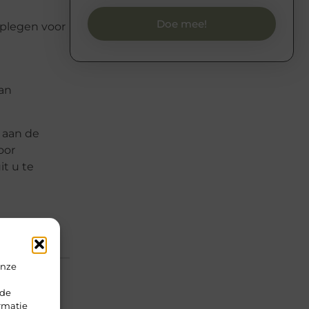
Doe mee!
dplegen voor
van
t aan de
oor
it u te
onze
rde
rmatie