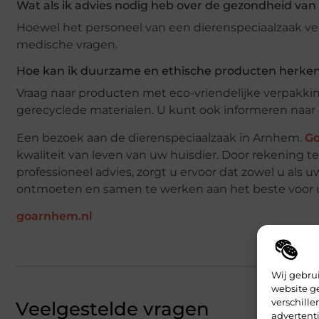
Wat als ik advies nodig heb over de gezondheid van 
Hoewel het personeel van een dierenspeciaalzaak veel
medische vragen.
Hoe kan ik duurzame en ethische producten herke
Vraag naar producten met eco-vriendelijke verpakki
gerecyclede materialen. U kunt ook informeren naar
Een bezoek aan de dierenspeciaalzaak in Arnhem.
G
kwaliteit van leven van uw huisdier. Door rekening
professioneel advies, zorgt u ervoor dat zowel u als u
ontmoeten en samen te werken aan het beste voor 
goarnhem.nl
Wij gebru
website g
verschill
Veelgestelde vragen
advertenti