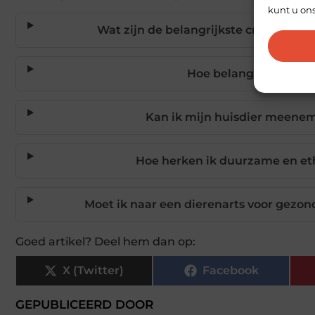
kunt u on
Wat zijn de belangrijkste criteria vo
Hoe belangrijk is kwa
Kan ik mijn huisdier meenem
Hoe herken ik duurzame en et
Moet ik naar een dierenarts voor gezon
Goed artikel? Deel hem dan op:
X (Twitter)
Facebook
GEPUBLICEERD DOOR