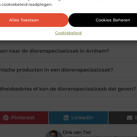
s cookiebeleid raadplegen.
or het kiezen van een dierenspeciaalzaak in Arnhem?
Alles Toestaan
Cookies Beheren
litatieve voeding voor mijn huisdier?
Cookiebeleid
en naar de dierenspeciaalzaak in Arnhem?
hische producten in een dierenspeciaalzaak?
dheidsadvies of kan de dierenspeciaalzaak dat geven?
Pinterest
LinkedIn
Dirk van Tiel