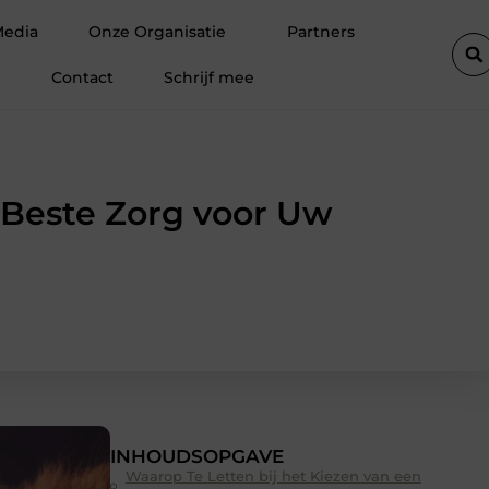
n elektricien in Barneveld
Van Lennep Kliniek: specialist in 
Media
Onze Organisatie
Partners
Contact
Schrijf mee
 Beste Zorg voor Uw
INHOUDSOPGAVE
Waarop Te Letten bij het Kiezen van een