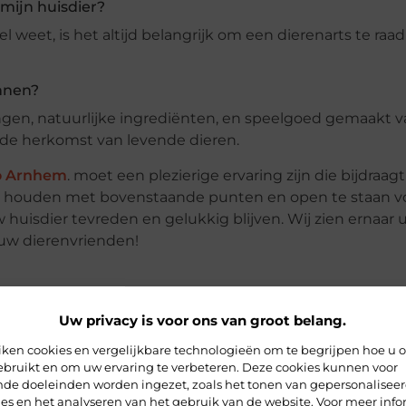
mijn huisdier?
 weet, is het altijd belangrijk om een dierenarts te raa
nnen?
ngen, natuurlijke ingrediënten, en speelgoed gemaakt 
 de herkomst van levende dieren.
o Arnhem
. moet een plezierige ervaring zijn die bijdraag
 te houden met bovenstaande punten en open te staan v
w huisdier tevreden en gelukkig blijven. Wij zien ernaar u
uw dierenvrienden!
Uw privacy is voor ons van groot belang.
iken cookies en vergelijkbare technologieën om te begrijpen hoe u 
ebruikt en om uw ervaring te verbeteren. Deze cookies kunnen voor
ende doeleinden worden ingezet, zoals het tonen van gepersonalisee
es en het analyseren van het gebruik van de website. Voor meer info