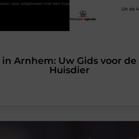
r met een tussenjas
Veilige aarding in oudere woningen door ee
Uit de 
 in Arnhem: Uw Gids voor de
Huisdier