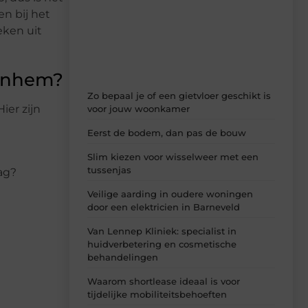
artikelen van Multiuseragenda.nl –
en bij het
dagelijks verse content, boordevol
eken uit
ideeën, tips en inzichten.
Arnhem?
Zo bepaal je of een gietvloer geschikt is
ier zijn
voor jouw woonkamer
Eerst de bodem, dan pas de bouw
Slim kiezen voor wisselweer met een
tussenjas
ag?
Veilige aarding in oudere woningen
door een elektricien in Barneveld
Van Lennep Kliniek: specialist in
huidverbetering en cosmetische
behandelingen
Waarom shortlease ideaal is voor
tijdelijke mobiliteitsbehoeften