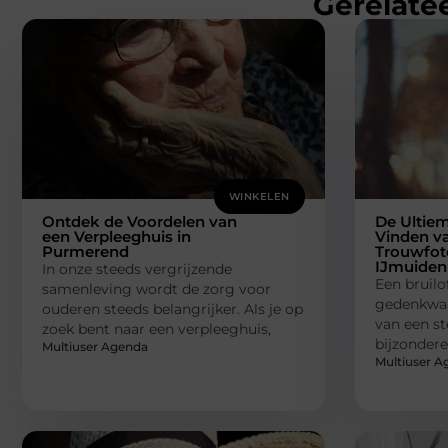
Gerelatee
WINKELEN
Ontdek de Voordelen van
De Ultiem
een Verpleeghuis in
Vinden v
Purmerend
Trouwfoto
IJmuiden
In onze steeds vergrijzende
Een bruilo
samenleving wordt de zorg voor
gedenkwaa
ouderen steeds belangrijker. Als je op
van een st
zoek bent naar een verpleeghuis,
bijzondere
Multiuser Agenda
Multiuser A