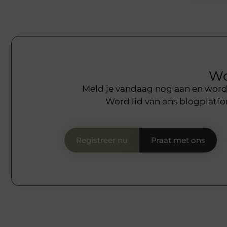
Wo
Meld je vandaag nog aan en word o
Word lid van ons blogplatfo
Registreer nu
Praat met ons