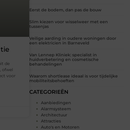
Eerst de bodem, dan pas de bouw
Slim kiezen voor wisselweer met een
tussenjas
Veilige aarding in oudere woningen door
een elektricien in Barneveld
tie
Van Lennep Kliniek: specialist in
huidverbetering en cosmetische
it de
behandelingen
, ofwel
ect voor
Waarom shortlease ideaal is voor tijdelijke
mobiliteitsbehoeften
CATEGORIEËN
Aanbiedingen
Alarmsysteem
Architectuur
Attracties
Auto's en Motoren