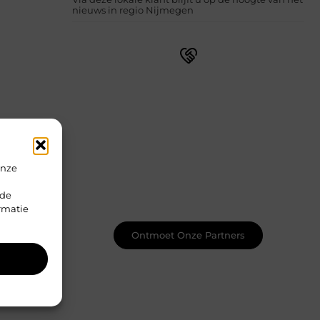
nieuws in regio Nijmegen
Sluit je aan bij een bruisende
blogcommunity
Bij ons vind je meer dan alleen een
plek om te schrijven. Ontmoet
medeschrijvers, ontvang waardevolle
feedback en laat je inspireren door de
onze
bijzondere verhalen van anderen.
Samen creëren we een plek waar je
rde
creativiteit kan bloeien.
rmatie
Ontmoet Onze Partners