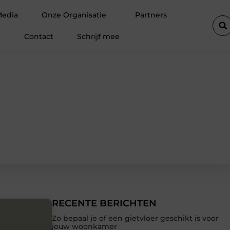
cien in Barneveld
Van Lennep Kliniek: specialist in huidverbe
Media
Onze Organisatie
Partners
Contact
Schrijf mee
RECENTE BERICHTEN
Zo bepaal je of een gietvloer geschikt is voor
jouw woonkamer