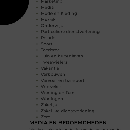
Marketing
Media
Mode en Kleding
Muziek
Onderwijs
Particuliere dienstverlening
Relatie
Sport
Toerisme
Tuin en buitenleven
Tweewielers
Vakantie
Verbouwen
Vervoer en transport
Winkelen
Woning en Tuin
Woningen
Zakelijk
Zakelijke dienstverlening
Zorg
MEDIA EN BEROEMDHEDEN
Via deze lokale krant blijft u op de hoogte van het