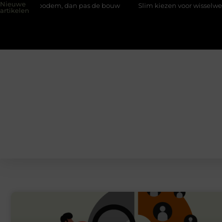
Nieuwe
de bodem, dan pas de bouw
Slim kiezen voor wisselweer met een
artikelen