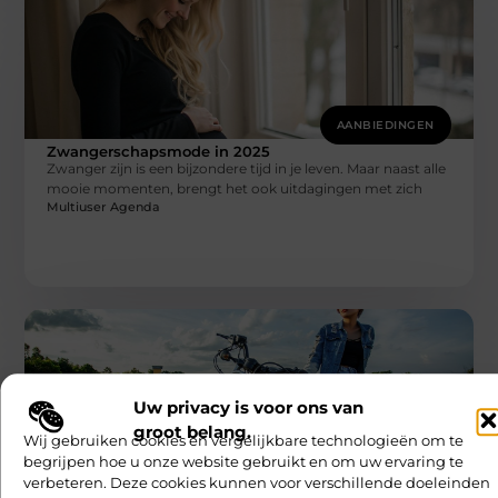
AANBIEDINGEN
Zwangerschapsmode in 2025
Zwanger zijn is een bijzondere tijd in je leven. Maar naast alle
mooie momenten, brengt het ook uitdagingen met zich
Multiuser Agenda
Uw privacy is voor ons van
groot belang.
Wij gebruiken cookies en vergelijkbare technologieën om te
begrijpen hoe u onze website gebruikt en om uw ervaring te
AANBIEDINGEN
verbeteren. Deze cookies kunnen voor verschillende doeleinden
De passie achter tweewielers: scooters en