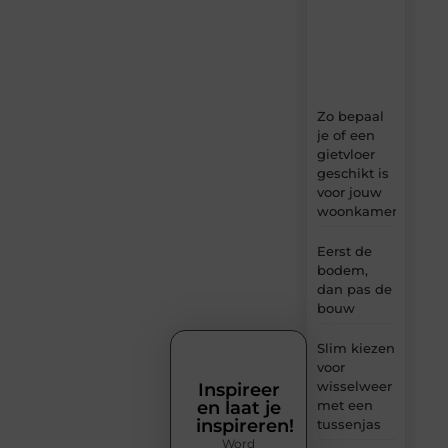
ideeën,
tips
en
inzichten.
Zo bepaal
je of een
gietvloer
geschikt is
voor jouw
woonkamer
Eerst de
bodem,
dan pas de
bouw
Slim kiezen
voor
wisselweer
Inspireer
en laat je
met een
inspireren!
tussenjas
Word