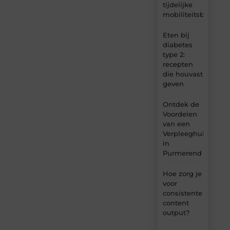
tijdelijke
mobiliteitsbehoeft
Eten bij
diabetes
type 2:
recepten
die houvast
geven
Ontdek de
Voordelen
van een
Verpleeghuis
in
Purmerend
Hoe zorg je
voor
consistente
content
output?