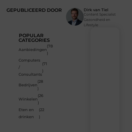
GEPUBLICEERD DOOR
Dirk van Tiel
Content Specialist
Gezondheid en
Lifestyle
POPULAR
CATEGORIES
(78
Recente
Aanbiedingen
)
berichten
Computers
Laat
(71
/
je
)
inspireren
Consultants
door
(28
de
Bedrijven
)
nieuwste
artikelen
(26
Winkelen
van
)
Multiuseragenda.nl
Eten en
(22
–
dagelijks
drinken
)
verse
content,
boordevol