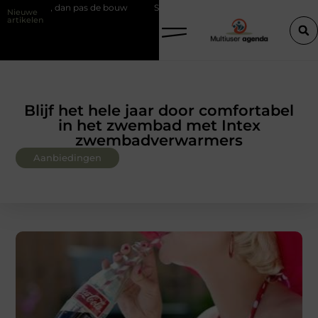
as de bouw
Slim kiezen voor wisselweer met een tussenjas
Veili
Nieuwe
artikelen
Blijf het hele jaar door comfortabel
in het zwembad met Intex
zwembadverwarmers
Aanbiedingen