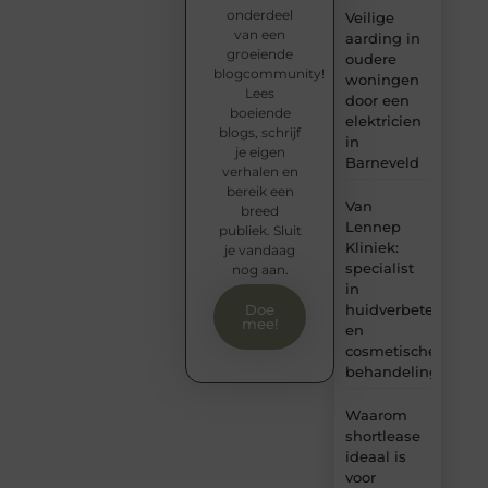
onderdeel
Veilige
van een
aarding in
groeiende
oudere
blogcommunity!
woningen
Lees
door een
boeiende
elektricien
blogs, schrijf
in
je eigen
Barneveld
verhalen en
bereik een
Van
breed
Lennep
publiek. Sluit
Kliniek:
je vandaag
specialist
nog aan.
in
huidverbetering
Doe
mee!
en
cosmetische
behandelingen
Waarom
shortlease
ideaal is
voor