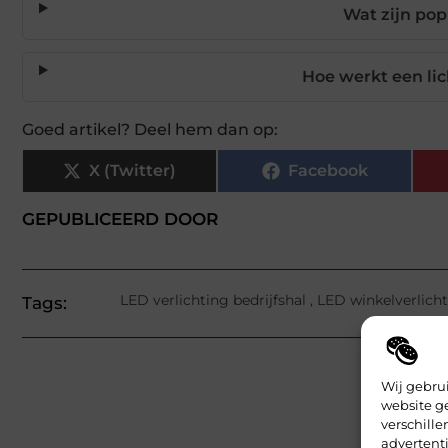
Wat zijn po
Hoe werkt een li
Goed artikel? Deel hem dan op:
X (Twitter)
Facebook
GEPUBLICEERD DOOR
LED verlichting bedrijfshal
,
LED winkelverlich
Tags:
Wij gebru
website g
verschill
advertenti