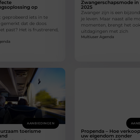
fecte
Zwangerschapsmode in
ngsoplossing op
2025
Zwanger zijn is een bijzonde
t geprobeerd iets in te
je leven. Maar naast alle m
 gemerkt dat de doos
momenten, brengt het oo
t past? Het is frustrerend,
uitdagingen met zich
Multiuser Agenda
genda
AANBIEDINGEN
AANB
uurzaam toerisme
Propenda – Hoe verkoop
and
uw eigendom zonder