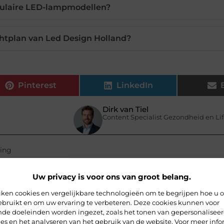
pulaire LED-lampmodellen?
chtplan van Led Design Holland?
Pinterest
LinkedIn
Dirk van Tiel
Content Specialist Gezondheid en Lif
ting
Uw privacy is voor ons van groot belang.
iken cookies en vergelijkbare technologieën om te begrijpen hoe u 
ebruikt en om uw ervaring te verbeteren. Deze cookies kunnen voor
ende doeleinden worden ingezet, zoals het tonen van gepersonalisee
es en het analyseren van het gebruik van de website. Voor meer info