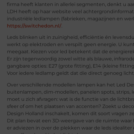
firma heeft klanten in allerlei segmenten, denkt u a
LDH heeft op haar website veel achtergrondinformati
industriële ledlampen (fabrieken, magazijnen en wer
https://switchedon.nl/
.
Leds blinken uit in zuinigheid, efficiëntie én levens
werkt op elektroden en verspilt geen energie. U kun
meegaat. Kiezen voor led betekent dat de energierek
Er zijn tegenwoordig zowel witte als blauwe, infraro
gangbare opties: E27 (grote fitting), E14 (kleine fitti
Voor iedere ledlamp geldt dat die direct genoeg licht
Over verschillende modellen lampen kan het Led Des
buitenlampen, dim-modellen, panelen spots, strips,
moet u zich afvragen: wat is de functie van de licht
sfeer of om het plaatsen van accenten? Zoekt u decor
Design Holland inschakelt, komen dit soort vragen z
Dit plan bevat een 3D-weergave van de ruimte waar
er adviezen in over de plekken waar de leds ideali