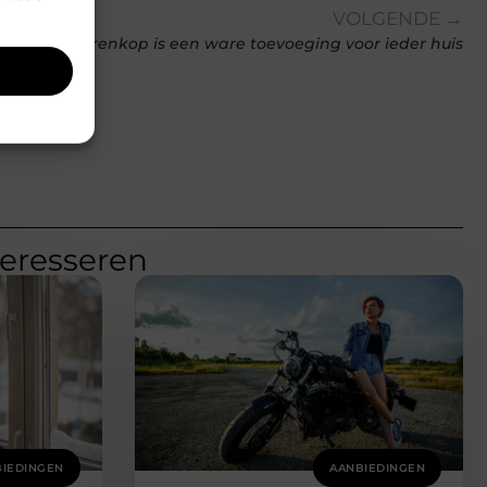
VOLGENDE →
gezette dierenkop is een ware toevoeging voor ieder huis
teresseren
IEDINGEN
AANBIEDINGEN