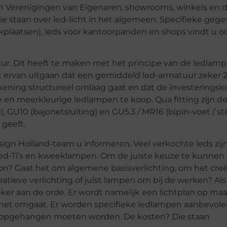
an Verenigingen van Eigenaren, showrooms, winkels en d
e staan over led-licht in het algemeen. Specifieke gege
kplaatsen), leds voor kantoorpanden en shops vindt u o
duur. Dit heeft te maken met het principe van de ledlamp
t ervan uitgaan dat een gemiddeld led-armatuur zeker 2
ening structureel omlaag gaat en dat de investeringsk
de en meerkleurige ledlampen te koop. Qua fitting zijn 
ng), GU10 (bajonetsluiting) en GU5.3 / MR16 (bipin-voet / s
 geeft.
ign Holland-team u informeren. Veel verkochte leds zij
 led-Tl’s en kweeklampen. Om de juiste keuze te kunne
bron? Gaat het om algemene basisverlichting, om het cre
atieve verlichting of juist lampen om bij de werken? Als
eker aan de orde. Er wordt namelijk een lichtplan op ma
 het omgaat. Er worden specifieke ledlampen aanbevole
ter opgehangen moeten worden. De kosten? Die staan