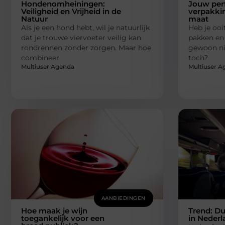
Hondenomheiningen:
Jouw per
Veiligheid en Vrijheid in de
verpakki
Natuur
maat
Als je een hond hebt, wil je natuurlijk
Heb je ooi
dat je trouwe viervoeter veilig kan
pakken en
rondrennen zonder zorgen. Maar hoe
gewoon nie
combineer
toch?
Multiuser Agenda
Multiuser A
AANBIEDINGEN
Hoe maak je wijn
Trend: D
toegankelijk voor een
in Nederl