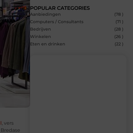
POPULAR CATEGORIES
Aanbiedingen
(78 )
Computers / Consultants
(71 )
Bedrijven
(28 )
Winkelen
(26 )
Eten en drinken
(22 )
Recente berichten
Laat je inspireren door de nieuwste
artikelen van Multiuseragenda.nl –
dagelijks verse content, boordevol
ideeën, tips en inzichten.
l
, vers
e Bredase