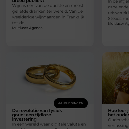
breed publiek?
In de afge
Wijn is een van de oudste en meest
groeiende 
geliefde dranken ter wereld. Van de
reiswereld
weelderige wijngaarden in Frankrijk
Steeds me
tot de
Multiuser A
Multiuser Agenda
AANBIEDINGEN
De revolutie van fysiek
Hoe leer 
goud: een tijdloze
het oude
investering
Ouderschap
In een wereld waar digitale valuta en
verrassing