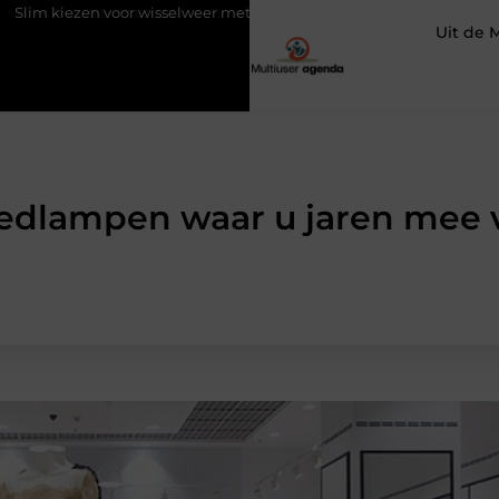
selweer met een tussenjas
Veilige aarding in oudere woningen d
Uit de 
ledlampen waar u jaren mee 