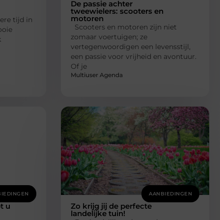
De passie achter
tweewielers: scooters en
motoren
re tijd in
Scooters en motoren zijn niet
ooie
zomaar voertuigen; ze
k
vertegenwoordigen een levensstijl,
een passie voor vrijheid en avontuur.
Of je
Multiuser Agenda
IEDINGEN
AANBIEDINGEN
t u
Zo krijg jij de perfecte
landelijke tuin!