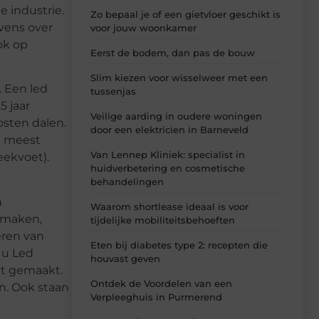
e industrie.
Zo bepaal je of een gietvloer geschikt is
vens over
voor jouw woonkamer
ok op
Eerst de bodem, dan pas de bouw
Slim kiezen voor wisselweer met een
. Een led
tussenjas
5 jaar
Veilige aarding in oudere woningen
osten dalen.
door een elektricien in Barneveld
de meest
Van Lennep Kliniek: specialist in
teekvoet).
huidverbetering en cosmetische
behandelingen
n
Waarom shortlease ideaal is voor
n maken,
tijdelijke mobiliteitsbehoeften
ëren van
Eten bij diabetes type 2: recepten die
 u Led
houvast geven
at gemaakt.
Ontdek de Voordelen van een
n. Ook staan
Verpleeghuis in Purmerend