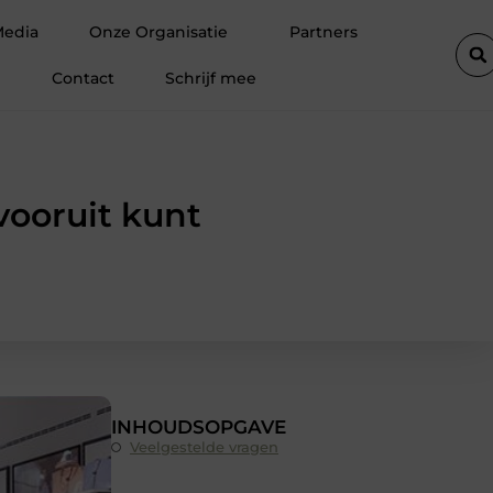
oor een elektricien in Barneveld
Van Lennep Kliniek: speciali
Media
Onze Organisatie
Partners
Contact
Schrijf mee
vooruit kunt
INHOUDSOPGAVE
Veelgestelde vragen