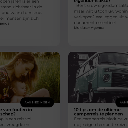
eigendomsakte?
lopen jaren is er een
Bent u uw eigendomsakte 
trend zichtbaar in de
maar wilt u toch uw woni
: duurzaam toerisme.
verkopen? We leggen uit 
er mensen zijn zich
document essentieel
genda
Multiuser Agenda
AANBIEDINGEN
AANB
je van fouten in
10 tips om de ultieme
rschap?
camperreis te plannen
 is een reis vol
Een camperreis biedt de vr
en, vreugde en
op je eigen tempo te reize