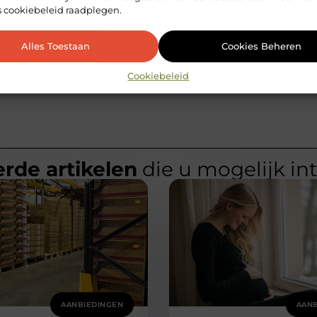
s cookiebeleid raadplegen.
n
Een op
Alles Toestaan
Cookies Beheren
Cookiebeleid
rde artikelen
die u mogelijk in
AANBIEDINGEN
AANB