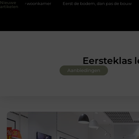
Nieuwe
mer
Eerst de bodem, dan pas de bouw
Slim kiezen voor wis
artikelen
Eersteklas 
Aanbiedingen