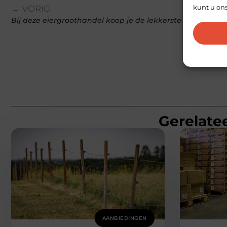
kunt u on
← VORIG
Bij deze eiergroothandel koop je de lekkerste verse eiere
Gerelatee
AANBIEDINGEN