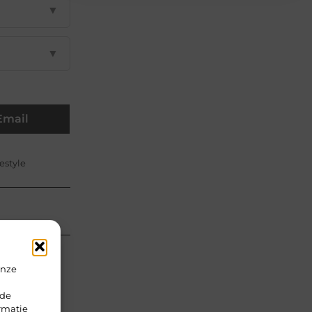
▼
▼
Email
estyle
onze
rde
rmatie