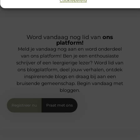
Cookiebeleid
Word vandaag nog lid van
ons
platform!
Meld je vandaag nog aan en word onderdeel
van ons platform! Ben je een enthousiaste
schrijver of een leergierige lezer? Word lid van
ons blogplatform, deel jouw verhalen, ontdek
inspirerende blogs en draag bij aan een
bruisende gemeenschap. Begin vandaag met
bloggen.
Registreer nu
Praat met ons