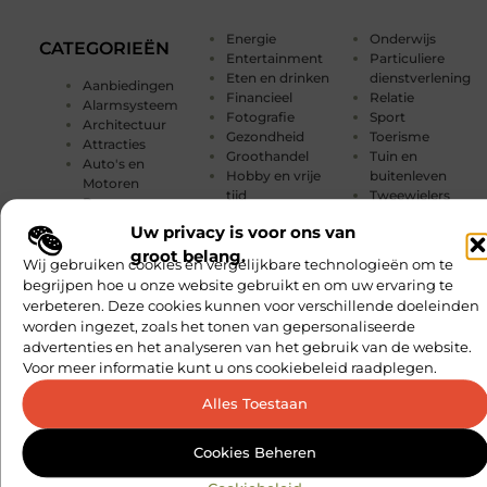
Energie
Onderwijs
CATEGORIEËN
Entertainment
Particuliere
Eten en drinken
dienstverlening
Aanbiedingen
Financieel
Relatie
Alarmsysteem
Fotografie
Sport
Architectuur
Gezondheid
Toerisme
Attracties
Groothandel
Tuin en
Auto's en
Hobby en vrije
buitenleven
Motoren
tijd
Tweewielers
Banen en
Horeca
Vakantie
opleidingen
Uw privacy is voor ons van
Industrie
Verbouwen
Beauty en
Internet
Vervoer en
groot belang.
verzorging
Wij gebruiken cookies en vergelijkbare technologieën om te
marketing
transport
Bedrijven
begrijpen hoe u onze website gebruikt en om uw ervaring te
Kinderen
Winkelen
Blog
verbeteren. Deze cookies kunnen voor verschillende doeleinden
Management
Woning en Tuin
Computers /
worden ingezet, zoals het tonen van gepersonaliseerde
Marketing
Woningen
Consultants
advertenties en het analyseren van het gebruik van de website.
Media
Zakelijk
Dienstverlening
Voor meer informatie kunt u ons cookiebeleid raadplegen.
Mode en
Zakelijke
Dieren
Kleding
dienstverlening
Electronica en
Alles Toestaan
Muziek
Zorg
Computers
Cookies Beheren