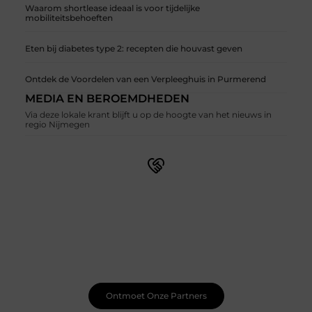
Waarom shortlease ideaal is voor tijdelijke
mobiliteitsbehoeften
Eten bij diabetes type 2: recepten die houvast geven
Ontdek de Voordelen van een Verpleeghuis in Purmerend
MEDIA EN BEROEMDHEDEN
Via deze lokale krant blijft u op de hoogte van het nieuws in
regio Nijmegen
Sluit je aan bij een bruisende blogcommunity
Bij ons vind je meer dan alleen een plek om te schrijven.
Ontmoet medeschrijvers, ontvang waardevolle
feedback en laat je inspireren door de bijzondere
verhalen van anderen. Samen creëren we een plek waar
je creativiteit kan bloeien.
Ontmoet Onze Partners