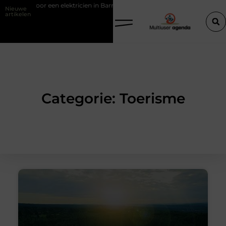
ingen door een elektricien in Barneveld
Van Lennep Kliniek: specialis
Nieuwe
artikelen
Categorie: Toerisme