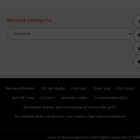
Bericht categorie
Beroemdheden
Uit de Media
Partners
Over ons
Ons team
Schrijf mee
Contact
Website index
Cookiebeleid (EU)
Backlinks kopen: slimme keuze of risicovolle gok?
Je website laten verdienen: van hobby naar inkomstenbron
www.multiuseragenda.nl.
All Rights Reserved © 2025