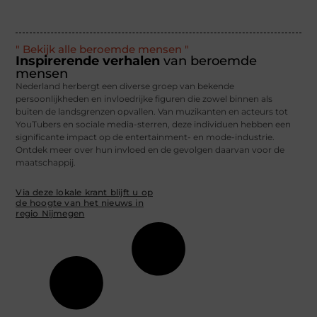
" Bekijk alle beroemde mensen "
Inspirerende verhalen
van beroemde
mensen
Nederland herbergt een diverse groep van bekende
persoonlijkheden en invloedrijke figuren die zowel binnen als
buiten de landsgrenzen opvallen. Van muzikanten en acteurs tot
YouTubers en sociale media-sterren, deze individuen hebben een
significante impact op de entertainment- en mode-industrie.
Ontdek meer over hun invloed en de gevolgen daarvan voor de
maatschappij.
Via deze lokale krant blijft u op
de hoogte van het nieuws in
regio Nijmegen