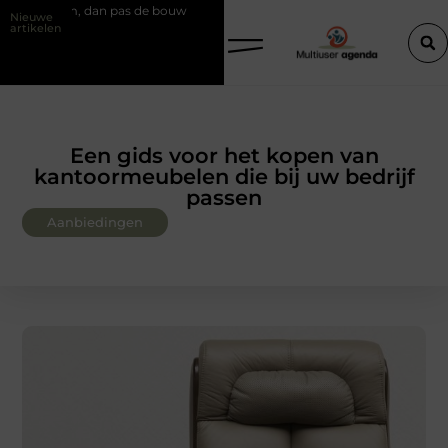
pas de bouw
Slim kiezen voor wisselweer met een tussenjas
Veil
Nieuwe
artikelen
Een gids voor het kopen van
kantoormeubelen die bij uw bedrijf
passen
Aanbiedingen