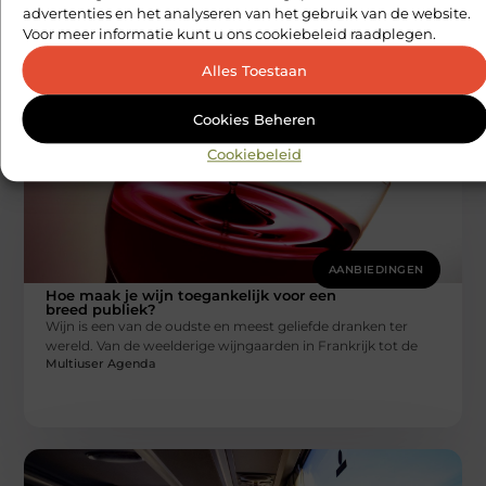
advertenties en het analyseren van het gebruik van de website.
vertegenwoordigen een levensstijl, een passie voor vrijheid
Voor meer informatie kunt u ons cookiebeleid raadplegen.
en avontuur. Of je
Multiuser Agenda
Alles Toestaan
Cookies Beheren
Cookiebeleid
AANBIEDINGEN
Hoe maak je wijn toegankelijk voor een
breed publiek?
Wijn is een van de oudste en meest geliefde dranken ter
wereld. Van de weelderige wijngaarden in Frankrijk tot de
Multiuser Agenda