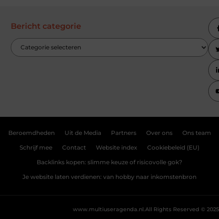
Bericht categorie
Beroemdheden
Uit de Media
Partners
Over ons
Ons team
Schrijf mee
Contact
Website index
Cookiebeleid (EU)
Backlinks kopen: slimme keuze of risicovolle gok?
Je website laten verdienen: van hobby naar inkomstenbron
www.multiuseragenda.nl.
All Rights Reserved © 2025