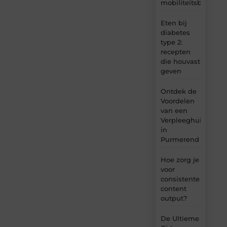
mobiliteitsbehoeft
Eten bij
diabetes
type 2:
recepten
die houvast
geven
Ontdek de
Voordelen
van een
Verpleeghuis
in
Purmerend
Hoe zorg je
voor
consistente
content
output?
De Ultieme