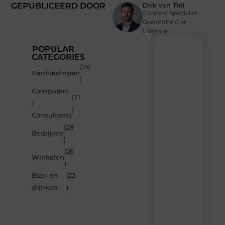
GEPUBLICEERD DOOR
Dirk van Tiel
Content Specialist
Gezondheid en
Lifestyle
POPULAR
CATEGORIES
(78
Recente
Aanbiedingen
)
berichten
Computers
Laat
(71
/
je
)
inspireren
Consultants
door
(28
de
Bedrijven
)
nieuwste
artikelen
(26
Winkelen
van
)
Multiuseragenda.nl
Eten en
(22
–
dagelijks
drinken
)
verse
content,
boordevol
ideeën,