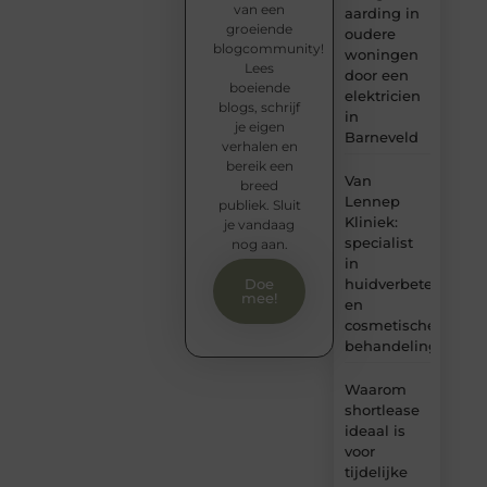
van een
aarding in
groeiende
oudere
blogcommunity!
woningen
Lees
door een
boeiende
elektricien
blogs, schrijf
in
je eigen
Barneveld
verhalen en
bereik een
Van
breed
Lennep
publiek. Sluit
Kliniek:
je vandaag
specialist
nog aan.
in
huidverbetering
Doe
mee!
en
cosmetische
behandelingen
Waarom
shortlease
ideaal is
voor
tijdelijke