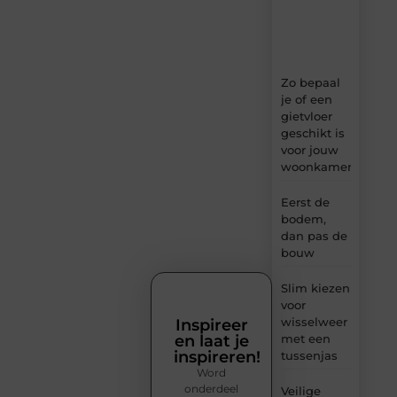
tips
en
inzichten.
Zo bepaal
je of een
gietvloer
geschikt is
voor jouw
woonkamer
Eerst de
bodem,
dan pas de
bouw
Slim kiezen
voor
wisselweer
Inspireer
en laat je
met een
inspireren!
tussenjas
Word
onderdeel
Veilige