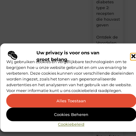
diabetes
type 2:
recepten
die houvast
geven
Ontdek de
Voordelen
van een
Uw privacy is voor ons van
Verpleeghuis
groot belang.
in
Wij gebruiken cookies en vergelijkbare technologieën om te
Purmerend
begrijpen hoe u onze website gebruikt en om uw ervaring te
verbeteren. Deze cookies kunnen voor verschillende doeleinden
Hoe zorg je
worden ingezet, zoals het tonen van gepersonaliseerde
voor
advertenties en het analyseren van het gebruik van de website.
consistente
Voor meer informatie kunt u ons cookiebeleid raadplegen.
content
Alles Toestaan
output?
De Ultieme
Cookies Beheren
Gids voor
Cookiebeleid
het Vinden
van een