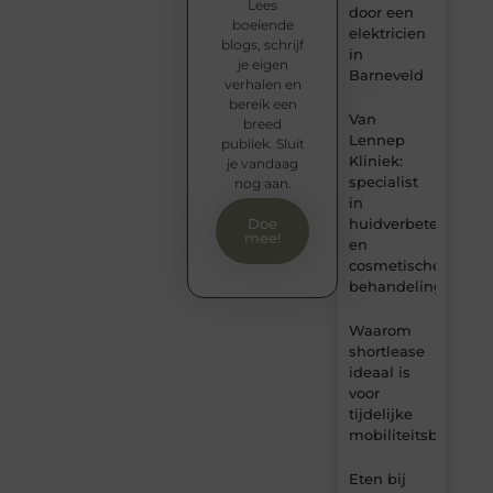
Lees
door een
boeiende
elektricien
blogs, schrijf
in
je eigen
Barneveld
verhalen en
bereik een
Van
breed
Lennep
publiek. Sluit
Kliniek:
je vandaag
specialist
nog aan.
in
huidverbetering
Doe
mee!
en
cosmetische
behandelingen
Waarom
shortlease
ideaal is
voor
tijdelijke
mobiliteitsbehoeft
Eten bij