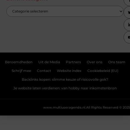
Beroemdheden
Uit de Media
Partners
Over ons
Ons team
Schrijf mee
Contact
Website index
Cookiebeleid (EU)
Backlinks kopen: slimme keuze of risicovolle gok?
Je website laten verdienen: van hobby naar inkomstenbron
www.multiuseragenda.nl.
All Rights Reserved © 2025