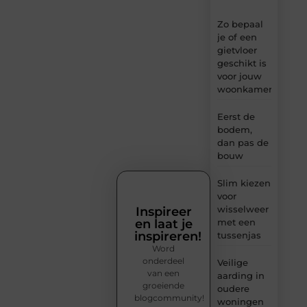
Zo bepaal
je of een
gietvloer
geschikt is
voor jouw
woonkamer
Eerst de
bodem,
dan pas de
bouw
Slim kiezen
voor
wisselweer
Inspireer
en laat je
met een
inspireren!
tussenjas
Word
onderdeel
Veilige
van een
aarding in
groeiende
oudere
blogcommunity!
woningen