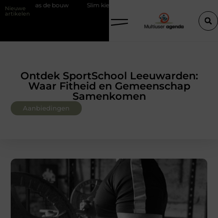
Slim kiezen voor wisselweer met een tussenjas
Veilige aarding
Nieuwe
artikelen
Ontdek SportSchool Leeuwarden:
Waar Fitheid en Gemeenschap
Samenkomen
Aanbiedingen