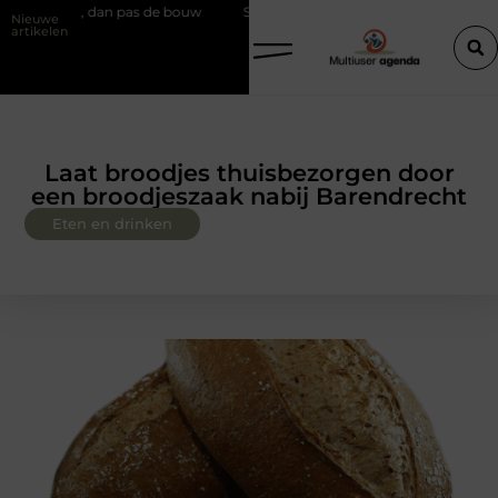
n pas de bouw
Slim kiezen voor wisselweer met een tussenjas
Ve
Nieuwe
artikelen
Laat broodjes thuisbezorgen door
een broodjeszaak nabij Barendrecht
Eten en drinken