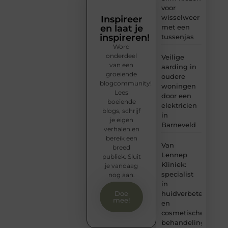
voor
wisselweer
Inspireer
en laat je
met een
inspireren!
tussenjas
Word
onderdeel
Veilige
van een
aarding in
groeiende
oudere
blogcommunity!
woningen
Lees
door een
boeiende
elektricien
blogs, schrijf
in
je eigen
Barneveld
verhalen en
bereik een
Van
breed
Lennep
publiek. Sluit
Kliniek:
je vandaag
specialist
nog aan.
in
huidverbetering
Doe
mee!
en
cosmetische
behandelingen