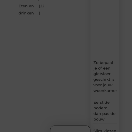
Multiuseragenda.nl
Eten en
(22
–
dagelijks
drinken
)
verse
content,
boordevol
ideeën,
tips
en
inzichten.
Zo bepaal
je of een
gietvloer
geschikt is
voor jouw
woonkamer
Eerst de
bodem,
dan pas de
bouw
Slim kiezen