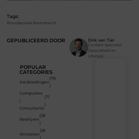
(Twitter)
Tags:
Broodjeszaak Barendrecht
GEPUBLICEERD DOOR
Dirk van Tiel
Content Specialist
Gezondheid en
Lifestyle
POPULAR
CATEGORIES
(78
Recente
Aanbiedingen
)
berichten
Computers
Laat
(71
/
je
)
inspireren
Consultants
door
(28
de
Bedrijven
)
nieuwste
artikelen
(26
Winkelen
van
)