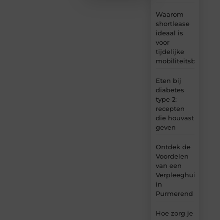
Waarom
shortlease
ideaal is
voor
tijdelijke
mobiliteitsbehoeft
Eten bij
diabetes
type 2:
recepten
die houvast
geven
Ontdek de
Voordelen
van een
Verpleeghuis
in
Purmerend
Hoe zorg je