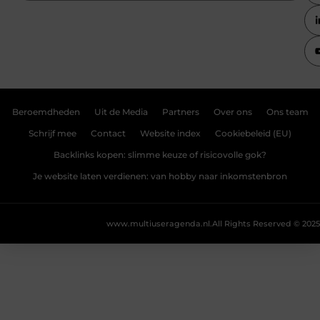
Beroemdheden
Uit de Media
Partners
Over ons
Ons team
Schrijf mee
Contact
Website index
Cookiebeleid (EU)
Backlinks kopen: slimme keuze of risicovolle gok?
Je website laten verdienen: van hobby naar inkomstenbron
www.multiuseragenda.nl.
All Rights Reserved © 2025