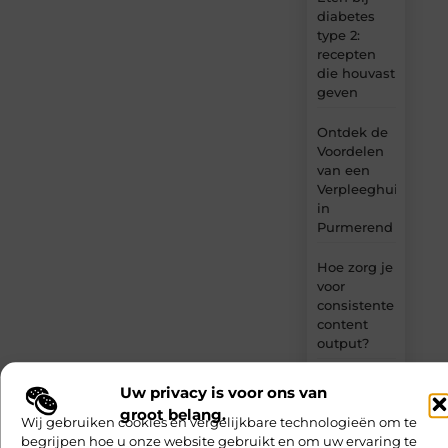
diabetes
type 2:
recepten
die houvast
geven
Ontdek de
Voordelen
van een
Verpleeghuis
in
Purmerend
Hoe zorg je
voor
consistente
content
output?
De Ultieme
Uw privacy is voor ons van
Gids voor
groot belang.
het Vinden
Wij gebruiken cookies en vergelijkbare technologieën om te
van een
begrijpen hoe u onze website gebruikt en om uw ervaring te