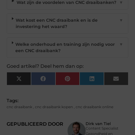
Wat zijn de voordelen van CNC draaibanken?
▼
Wat kost een CNC draaibank en is de
▼
investering het waard?
Welke onderhoud en training zijn nodig voor
▼
een CNC draaibank?
Goed artikel? Deel hem dan op:
X
Facebook
Pinterest
LinkedIn
Email
(Twitter)
Tags:
cnc draaibank
,
cnc draaibank kopen
,
cnc draaibank online
GEPUBLICEERD DOOR
Dirk van Tiel
Content Specialist
Gezondheid en