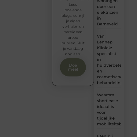
woningen
Lees
door een
boeiende
elektricien
blogs, schrijf
in
je eigen
Barneveld
verhalen en
bereik een
Van
breed
Lennep
publiek. Sluit
Kliniek:
je vandaag
specialist
nog aan.
in
huidverbetering
Doe
mee!
en
cosmetische
behandelingen
Waarom
shortlease
ideaal is
voor
tijdelijke
mobiliteitsbehoeft
Eten bij