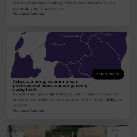
in bouwmaterialen zoals golfplaten, isolatiemateriaal en
plafondplaten. Sinds de jaren
Multiuser Agenda
VERBOUWEN
Asbestsanering: waarom u een
professioneel asbestsaneringsbedrijf
nodig heeft
Asbest is een gevaarlijk materiaal dat in veel gebouwen en
constructies in Nederland voorkomt. Het kan schadelijk zijn
voor de
Multiuser Agenda