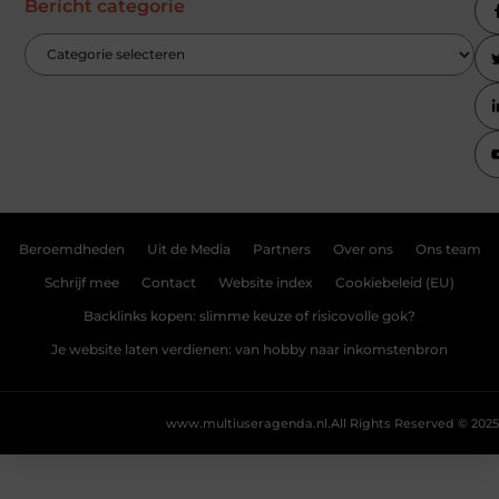
Bericht categorie
Beroemdheden
Uit de Media
Partners
Over ons
Ons team
Schrijf mee
Contact
Website index
Cookiebeleid (EU)
Backlinks kopen: slimme keuze of risicovolle gok?
Je website laten verdienen: van hobby naar inkomstenbron
www.multiuseragenda.nl.
All Rights Reserved © 2025