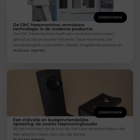
VERBOUWEN
De CNC freesmachine: onmisbare
technologie in de moderne productie
De CNC freesmachine heeft een revolutionaire impact
gehad op de productie-industrie. Deze machines, die
computergestuurd werken, bieden ongekende precisie en
Multiuser Agenda
VERBOUWEN
Een stijlvolle en budgetvriendelijke
oplossing: de zwarte trapleuninghouder
Bij het inrichten van je huis zijn het vaak de kleine details die
het verschil maken. Een van die details
Multiuser Agenda