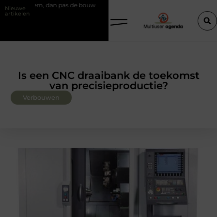
as de bouw
Slim kiezen voor wisselweer met een tussenjas
Veil
Nieuwe
artikelen
Is een CNC draaibank de toekomst
van precisieproductie?
Verbouwen