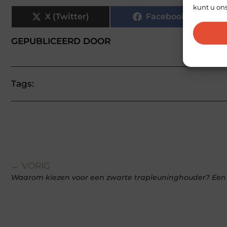
kunt u on
X (Twitter)
Facebook
GEPUBLICEERD DOOR
Tags:
← VORIG