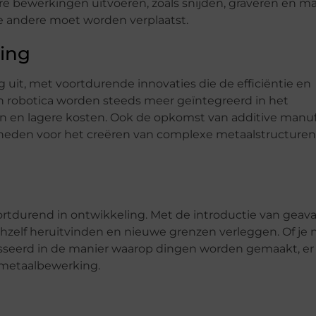
 bewerkingen uitvoeren, zoals snijden, graveren en ma
e andere moet worden verplaatst.
ing
uit, met voortdurende innovaties die de efficiëntie en
n robotica worden steeds meer geïntegreerd in het
den en lagere kosten. Ook de opkomst van additive manuf
heden voor het creëren van complexe metaalstructuren
rtdurend in ontwikkeling. Met de introductie van geav
zichzelf heruitvinden en nieuwe grenzen verleggen. Of je
sseerd in de manier waarop dingen worden gemaakt, er is
 metaalbewerking.