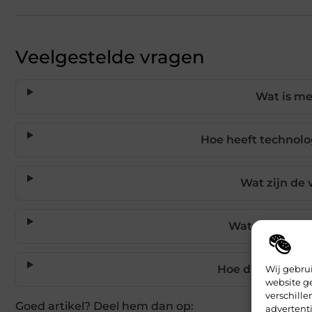
Veelgestelde vragen
Wat is me
Hoe heeft technol
Wat zijn de 
Wat is de toe
Hoe draagt buis
Wij gebru
website g
verschill
Goed artikel? Deel hem dan op:
advertenti