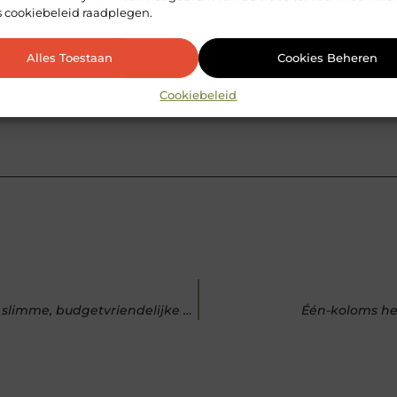
s cookiebeleid raadplegen.
Pinterest
LinkedIn
Alles Toestaan
Cookies Beheren
Dirk van Tiel
Content Specialist Gezondheid en Lif
Cookiebeleid
Waarom kiezen voor een zwarte trapleuninghouder? Een slimme, budgetvriendelijke optie
Één-koloms hef