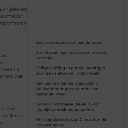
artikelen van Multiuseragenda.nl –
, snijden en
dagelijks verse content, boordevol
ideeën, tips en inzichten.
ude smeden
ransformeren
Eerst de bodem, dan pas de bouw
Slim kiezen voor wisselweer met een
 cnc
tussenjas
er
Veilige aarding in oudere woningen
 sneden en
door een elektricien in Barneveld
erken, wat
Van Lennep Kliniek: specialist in
huidverbetering en cosmetische
behandelingen
Waarom shortlease ideaal is voor
omplexe
tijdelijke mobiliteitsbehoeften
 sneller en
Eten bij diabetes type 2: recepten die
s.
houvast geven