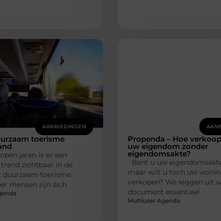
AANBIEDINGEN
AANB
uurzaam toerisme
Propenda – Hoe verkoop
and
uw eigendom zonder
eigendomsakte?
lopen jaren is er een
Bent u uw eigendomsakte 
trend zichtbaar in de
maar wilt u toch uw woni
: duurzaam toerisme.
verkopen? We leggen uit 
er mensen zijn zich
document essentieel
genda
Multiuser Agenda