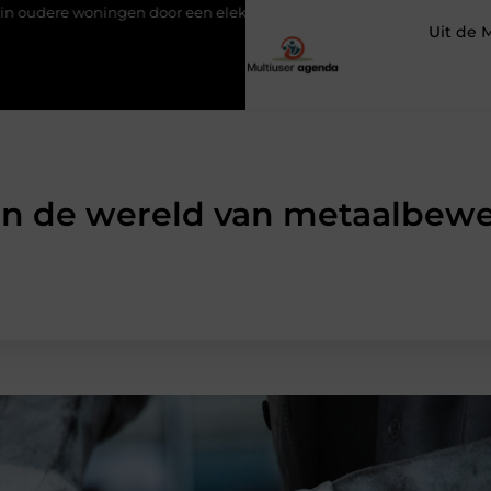
oor een elektricien in Barneveld
Van Lennep Kliniek: specialis
Uit de 
n de wereld van metaalbew