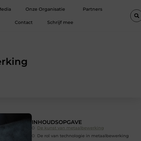
t in huidverbetering en cosmetische behandelingen
Waarom shor
Media
Onze Organisatie
Partners
Contact
Schrijf mee
erking
INHOUDSOPGAVE
De kunst van metaalbewerking
De rol van technologie in metaalbewerking