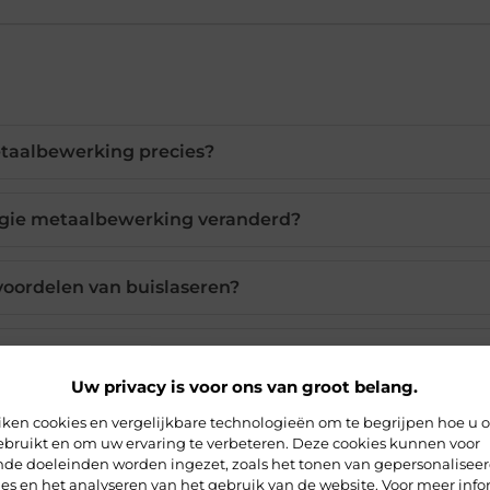
taalbewerking precies?
ogie metaalbewerking veranderd?
voordelen van buislaseren?
komst van metaalbewerking?
Uw privacy is voor ons van groot belang.
laseren bij aan duurzaamheid?
iken cookies en vergelijkbare technologieën om te begrijpen hoe u 
ebruikt en om uw ervaring te verbeteren. Deze cookies kunnen voor
ende doeleinden worden ingezet, zoals het tonen van gepersonalisee
es en het analyseren van het gebruik van de website. Voor meer info