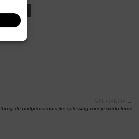
Email
estyle
VOLGENDE →
brug: de budgetvriendelijke oplossing voor je werkplaats