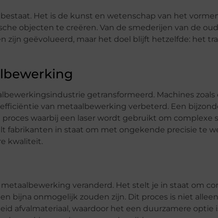
estaat. Het is de kunst en wetenschap van het vormen
sche objecten te creëren. Van de smederijen van de o
 zijn geëvolueerd, maar het doel blijft hetzelfde: het t
albewerking
lbewerkingsindustrie getransformeerd. Machines zoals
efficiëntie van metaalbewerking verbeterd. Een bijzond
n proces waarbij een laser wordt gebruikt om complexe
elt fabrikanten in staat om met ongekende precisie te w
 kwaliteit.
metaalbewerking veranderd. Het stelt je in staat om c
 bijna onmogelijk zouden zijn. Dit proces is niet alleen
d afvalmateriaal, waardoor het een duurzamere optie i