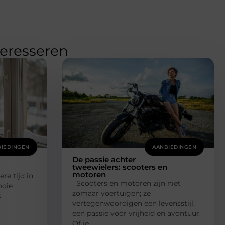
teresseren
IEDINGEN
AANBIEDINGEN
De passie achter
tweewielers: scooters en
motoren
re tijd in
Scooters en motoren zijn niet
ooie
zomaar voertuigen; ze
k
vertegenwoordigen een levensstijl,
een passie voor vrijheid en avontuur.
Of je