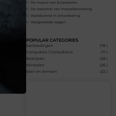
De impact van buislaseren
De toekomst van metaalbewerking
Voortdurend in ontwikkeling
Veelgestelde vragen
POPULAR CATEGORIES
Aanbiedingen
(78 )
Computers / Consultants
(71 )
Bedrijven
(28 )
Winkelen
(26 )
Eten en drinken
(22 )
Recente berichten
Laat je inspireren door de nieuwste