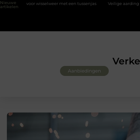
Nieuwe
selweer met een tussenjas
Veilige aarding in oudere woningen d
artikelen
Verke
Aanbiedingen