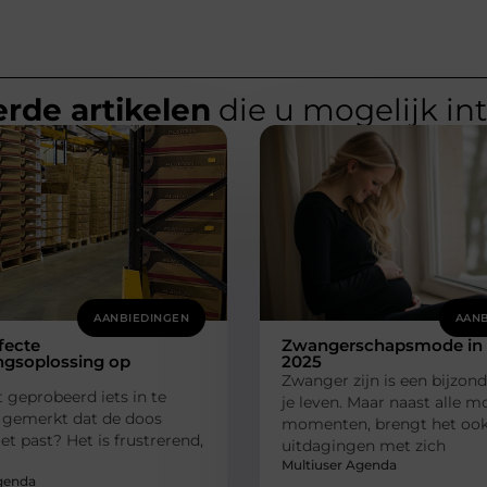
rde artikelen
die u mogelijk in
AANBIEDINGEN
AANB
fecte
Zwangerschapsmode in
ngsoplossing op
2025
Zwanger zijn is een bijzonde
t geprobeerd iets in te
je leven. Maar naast alle m
 gemerkt dat de doos
momenten, brengt het oo
t past? Het is frustrerend,
uitdagingen met zich
Multiuser Agenda
genda