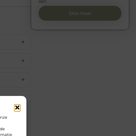
aan.
Doe mee!
▼
▼
▼
▼
▼
onze
rde
rmatie