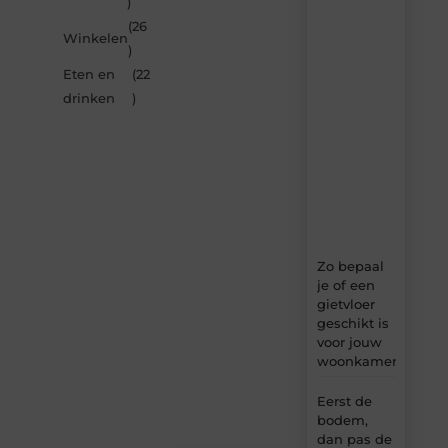
)
nieuwste
artikelen
(26
Winkelen
van
)
Multiuseragenda.nl
Eten en
(22
–
dagelijks
drinken
)
verse
content,
boordevol
ideeën,
tips
en
inzichten.
Zo bepaal
je of een
gietvloer
geschikt is
voor jouw
woonkamer
Eerst de
bodem,
dan pas de