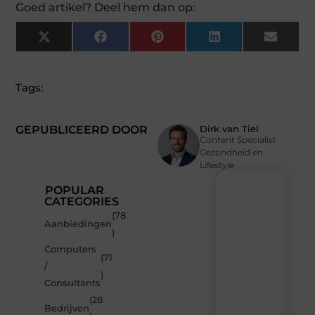
Goed artikel? Deel hem dan op:
X
Facebook
Pinterest
LinkedIn
Email
(Twitter)
Tags:
GEPUBLICEERD DOOR
Dirk van Tiel
Content Specialist
Gezondheid en
Lifestyle
POPULAR
CATEGORIES
(78
Recente
Aanbiedingen
)
berichten
Computers
Laat
(71
/
je
)
inspireren
Consultants
door
(28
de
Bedrijven