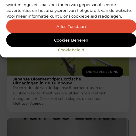
worden ingezet, zoals het tonen van gepersonaliseerde
ontspannen, maar ze kunnen ook een periode zijn waarin
advertenties en het analyseren van het gebruik van de website.
woningen extra kwetsbaar
Multiuser Agenda
Voor meer informatie kunt u ons cookiebeleid raadplegen.
Alles Toestaan
Cookies Beheren
Cookiebeleid
DIENSTVERLENING
Japanse Bloementrips: Exotische
Uitdagingen in de Tuinbouw
De introductie van de Japanse Bloementrips in de
tuinbouwsector heeft nieuwe uitdagingen met zich
meegebracht. Deze exotische plagen, die schade
Multiuser Agenda