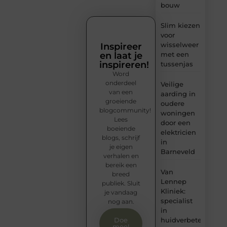
bouw
Slim kiezen
voor
wisselweer
Inspireer
en laat je
met een
inspireren!
tussenjas
Word
onderdeel
Veilige
van een
aarding in
groeiende
oudere
blogcommunity!
woningen
Lees
door een
boeiende
elektricien
blogs, schrijf
in
je eigen
Barneveld
verhalen en
bereik een
Van
breed
Lennep
publiek. Sluit
Kliniek:
je vandaag
specialist
nog aan.
in
huidverbetering
Doe
mee!