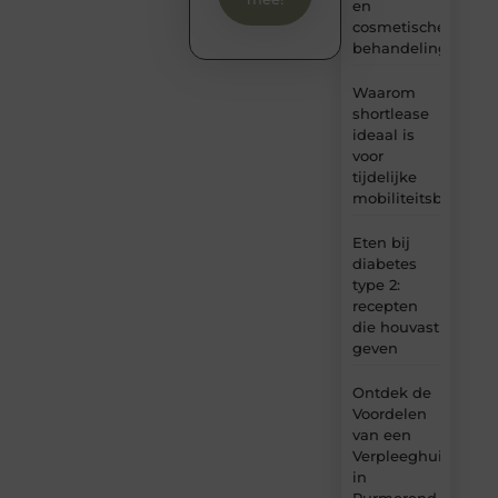
en
cosmetische
behandelingen
Waarom
shortlease
ideaal is
voor
tijdelijke
mobiliteitsbehoeft
Eten bij
diabetes
type 2:
recepten
die houvast
geven
Ontdek de
Voordelen
van een
Verpleeghuis
in