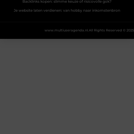
Backlinks kopen: slimme keuze of risicovolle gok?
Je website laten verdienen: van hobby naar inkomstenbron
www.multiuseragenda.nl.
All Rights Reserved © 2025