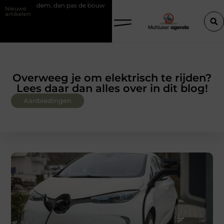
an pas de bouw
Slim kiezen voor wisselweer met een tussenjas
V
Nieuwe
artikelen
Overweeg je om elektrisch te rijden?
Lees daar dan alles over in dit blog!
Aanbiedingen