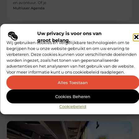
en avontuur. Of je
Multiuser Agenda
Uw privacy is voor ons van
groot belang.
Wij gebruiken cookies en vergelijkbare technologieën om te
begrijpen hoe u onze website gebruikt en om uw ervaring te
verbeteren. Deze cookies kunnen voor verschillende doeleinden
worden ingezet, zoals het tonen van gepersonaliseerde
advertenties en het analyseren van het gebruik van de website.
AANBIEDINGEN
Voor meer informatie kunt u ons cookiebeleid raadplegen.
Hoe maak je wijn toegankelijk voor een
breed publiek?
Alles Toestaan
Wijn is een van de oudste en meest geliefde dranken ter
wereld. Van de weelderige wijngaarden in Frankrijk tot de
Cookies Beheren
Multiuser Agenda
Cookiebeleid