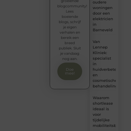
groeiende
oudere
blogcommunity!
woningen
Lees
door een
boeiende
elektricien
blogs, schrijf
in
je eigen
Barneveld
verhalen en
bereik een
Van
breed
Lennep
publiek. Sluit
Kliniek:
je vandaag
specialist
nog aan.
in
huidverbetering
Doe
mee!
en
cosmetische
behandelingen
Waarom
shortlease
ideaal is
voor
tijdelijke
mobiliteitsbehoeft