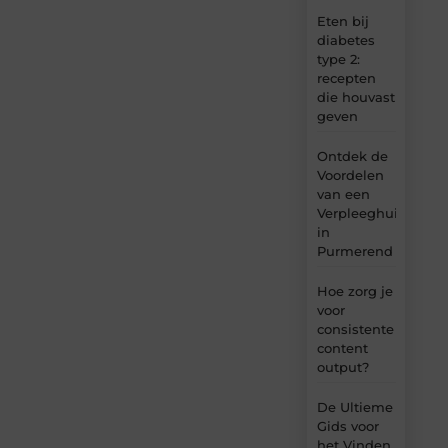
Eten bij
diabetes
type 2:
recepten
die houvast
geven
Ontdek de
Voordelen
van een
Verpleeghuis
in
Purmerend
Hoe zorg je
voor
consistente
content
output?
De Ultieme
Gids voor
het Vinden