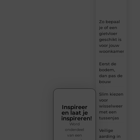
en
inzichten.
Zo bepaal
je of een
gietvloer
geschikt is
voor jouw
woonkamer
Eerst de
bodem,
dan pas de
bouw
Slim kiezen
voor
wisselweer
Inspireer
en laat je
met een
inspireren!
tussenjas
Word
onderdeel
Veilige
van een
aarding in