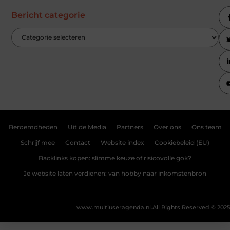
Bericht categorie
Beroemdheden
Uit de Media
Partners
Over ons
Ons team
Schrijf mee
Contact
Website index
Cookiebeleid (EU)
Backlinks kopen: slimme keuze of risicovolle gok?
Je website laten verdienen: van hobby naar inkomstenbron
www.multiuseragenda.nl.
All Rights Reserved © 2025