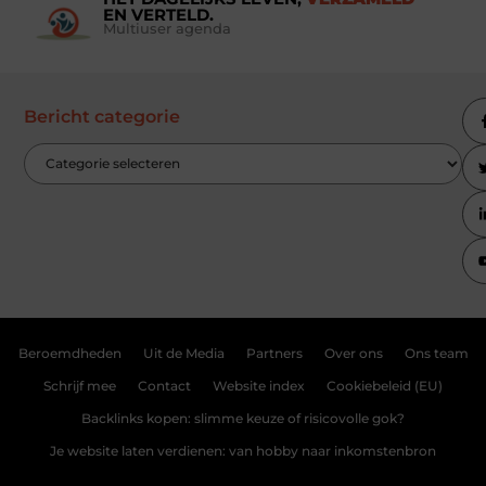
EN VERTELD.
Multiuser agenda
Bericht categorie
Beroemdheden
Uit de Media
Partners
Over ons
Ons team
Schrijf mee
Contact
Website index
Cookiebeleid (EU)
Backlinks kopen: slimme keuze of risicovolle gok?
Je website laten verdienen: van hobby naar inkomstenbron