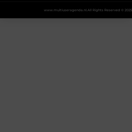
www.multiuseragenda.nl.
All Rights Reserved © 2025