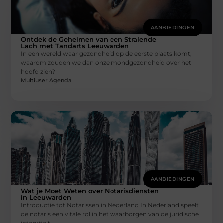
AANBIEDINGEN
Ontdek de Geheimen van een Stralende
Lach met Tandarts Leeuwarden
In een wereld waar gezondheid op de eerste plaats komt,
waarom zouden we dan onze mondgezondheid over het
hoofd zien?
Multiuser Agenda
AANBIEDINGEN
Wat je Moet Weten over Notarisdiensten
in Leeuwarden
Introductie tot Notarissen in Nederland In Nederland speelt
de notaris een vitale rol in het waarborgen van de juridische
integriteit