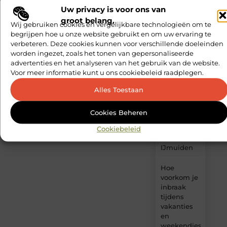
in
Uw privacy is voor ons van
Purmerend
groot belang.
Wij gebruiken cookies en vergelijkbare technologieën om te
Hoe zorg je
begrijpen hoe u onze website gebruikt en om uw ervaring te
voor
verbeteren. Deze cookies kunnen voor verschillende doeleinden
consistente
worden ingezet, zoals het tonen van gepersonaliseerde
content
advertenties en het analyseren van het gebruik van de website.
output?
Voor meer informatie kunt u ons cookiebeleid raadplegen.
Alles Toestaan
De Ultieme
Gids voor
het Vinden
Cookies Beheren
van een
Trouwfotograaf
Cookiebeleid
in
IJmuiden
Hoe
voorkom je
inbraak
tijdens
vakanties
en
weekendjes