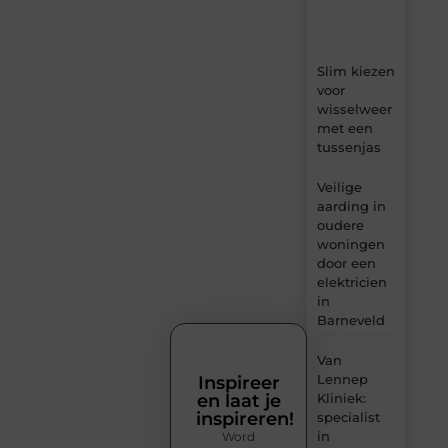
en
inzichten.
Slim kiezen
voor
wisselweer
met een
tussenjas
Veilige
aarding in
oudere
woningen
door een
elektricien
in
Barneveld
Van
Lennep
Inspireer
en laat je
Kliniek:
inspireren!
specialist
in
Word