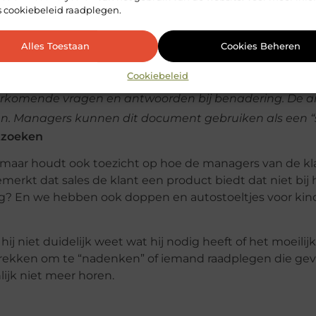
s cookiebeleid raadplegen.
n de manager is om de klant te helpen en alles in het
Alles Toestaan
Cookies Beheren
 jouw product / dienst. Adviseer dat u de mate van bet
Cookiebeleid
erneemt.
oorkomende vragen en antwoorden bij benadering. De 
innen. Managers kunnen dit document gebruiken als een “s
itzoeken
ie, maar houdt ook toezicht op hoe de managers van de 
rkt dat sales de klant een product biedt dat niet bij 
nodig? En we hebben ook doppen en autostoeltjes voor ki
 hij niet duidelijk weet wat hij nodig heeft of het moeili
ertrekken om te “nadenken” of iemand raadplegen die gevo
lijk niet meer horen.