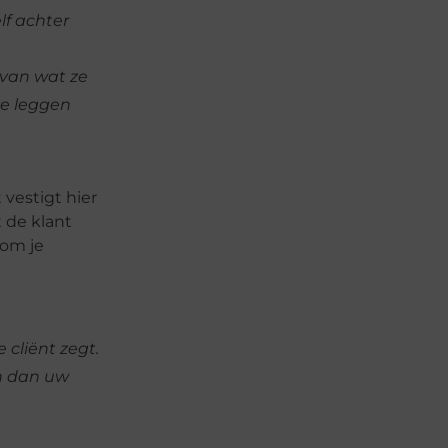
lf achter
 van wat ze
te leggen
vestigt hier
 de klant
 om je
 cliënt zegt.
n dan uw