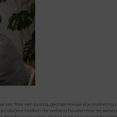
aal van “hoe een puistig, gechipt meisje al je marketing v
 we producten hebben die verband houden met de aanstu
 dezelfde bestanden. Als het in meer welvarende tijden