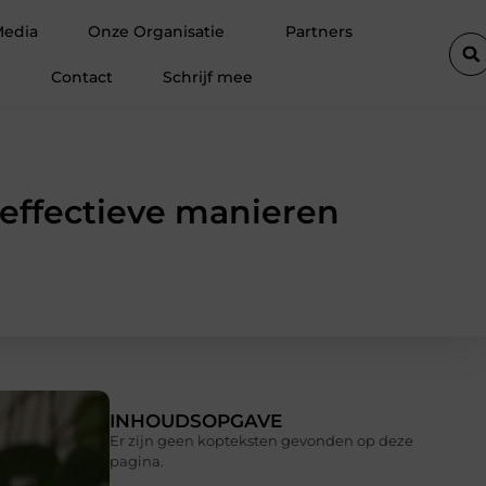
door een elektricien in Barneveld
Van Lennep Kliniek: special
Media
Onze Organisatie
Partners
Contact
Schrijf mee
 effectieve manieren
INHOUDSOPGAVE
Er zijn geen kopteksten gevonden op deze
pagina.