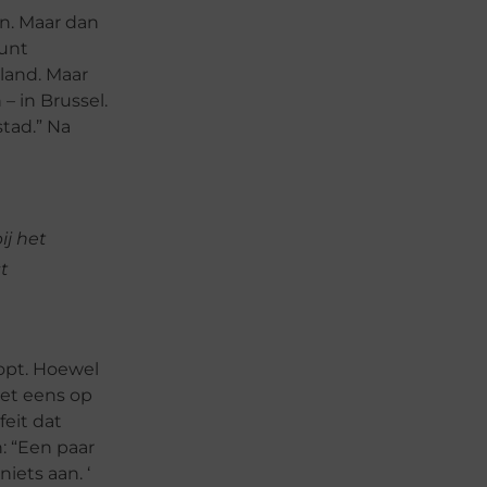
en. Maar dan
kunt
 land. Maar
 in Brussel.
tad.” Na
ij het
t
oopt. Hoewel
iet eens op
eit dat
n: “Een paar
ets aan. ‘