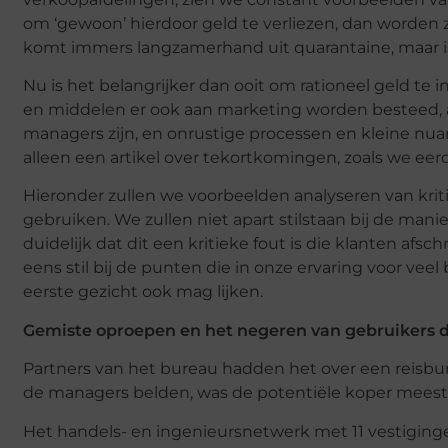
om ‘gewoon’ hierdoor geld te verliezen, dan worden zu
komt immers langzamerhand uit quarantaine, maar is
Nu is het belangrijker dan ooit om rationeel geld te 
en middelen er ook aan marketing worden besteed, al
managers zijn, en onrustige processen en kleine nua
alleen een artikel over tekortkomingen, zoals we ee
Hieronder zullen we voorbeelden analyseren van kriti
gebruiken. We zullen niet apart stilstaan ​​bij de ma
duidelijk dat dit een kritieke fout is die klanten afs
eens stil bij de punten die in onze ervaring voor veel
eerste gezicht ook mag lijken.
Gemiste oproepen en het negeren van gebruikers d
Partners van het bureau hadden het over een reisbur
de managers belden, was de potentiële koper meestal
Het handels- en ingenieursnetwerk met 11 vestigin