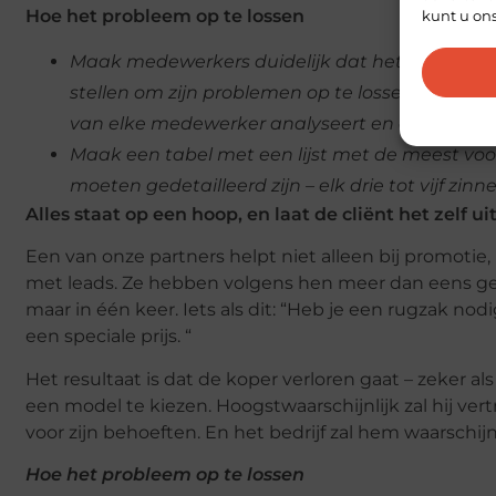
Hoe het probleem op te lossen
kunt u on
Maak medewerkers duidelijk dat het de taak va
stellen om zijn problemen op te lossen dankzij
van elke medewerker analyseert en actie ond
Maak een tabel met een lijst met de meest v
moeten gedetailleerd zijn – elk drie tot vijf z
Alles staat op een hoop, en laat de cliënt het zelf u
Een van onze partners helpt niet alleen bij promot
met leads. Ze hebben volgens hen meer dan eens geme
maar in één keer. Iets als dit: “Heb je een rugzak 
een speciale prijs. “
Het resultaat is dat de koper verloren gaat – zeker als
een ​​model te kiezen. Hoogstwaarschijnlijk zal hij v
voor zijn behoeften. En het bedrijf zal hem waarschijn
Hoe het probleem op te lossen