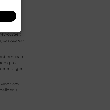
 werk te
rokkenheid
antwoorden
piekbriefje”.
klant omgaan
hem past,
nderen tegen
jk vindt om
eliger is