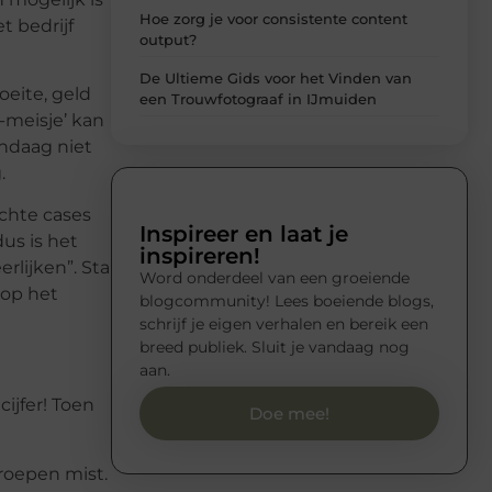
Hoe zorg je voor consistente content
t bedrijf
output?
De Ultieme Gids voor het Vinden van
oeite, geld
een Trouwfotograaf in IJmuiden
-meisje’ kan
andaag niet
.
echte cases
Inspireer en laat je
us is het
inspireren!
rlijken”. Sta
Word onderdeel van een groeiende
 op het
blogcommunity! Lees boeiende blogs,
schrijf je eigen verhalen en bereik een
breed publiek. Sluit je vandaag nog
aan.
ijfer! Toen
Doe mee!
roepen mist.