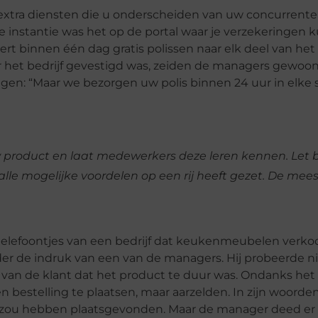
, extra diensten die u onderscheiden van uw concurrent
e instantie was het op de portal waar je verzekeringen 
evert binnen één dag gratis polissen naar elk deel van het
het bedrijf gevestigd was, zeiden de managers gewoon –
gen: “Maar we bezorgen uw polis binnen 24 uur in elke s
product en laat medewerkers deze leren kennen. Let b
le mogelijke voordelen op een rij heeft gezet. De mees
r telefoontjes van een bedrijf dat keukenmeubelen verk
nder de indruk van een van de managers. Hij probeerde n
van de klant dat het product te duur was. Ondanks het f
​​bestelling te plaatsen, maar aarzelden. In zijn woorde
ou hebben plaatsgevonden. Maar de manager deed er ni