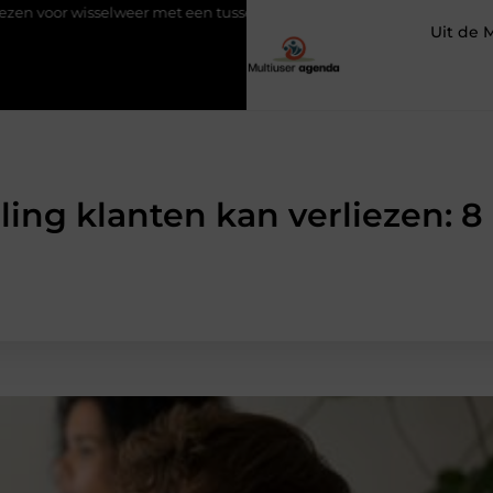
sselweer met een tussenjas
Veilige aarding in oudere woningen 
Uit de 
ing klanten kan verliezen: 8