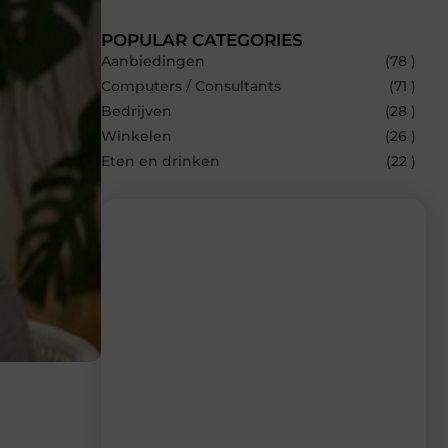
POPULAR CATEGORIES
Aanbiedingen
(78 )
Computers / Consultants
(71 )
Bedrijven
(28 )
Winkelen
(26 )
Eten en drinken
(22 )
Recente berichten
Laat je inspireren door de nieuwste
artikelen van Multiuseragenda.nl –
dagelijks verse content, boordevol
ideeën, tips en inzichten.