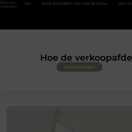
Nieuwe
amer
Eerst de bodem, dan pas de bouw
Slim kiezen voor wi
artikelen
Hoe de verkoopafdel
Aanbiedingen