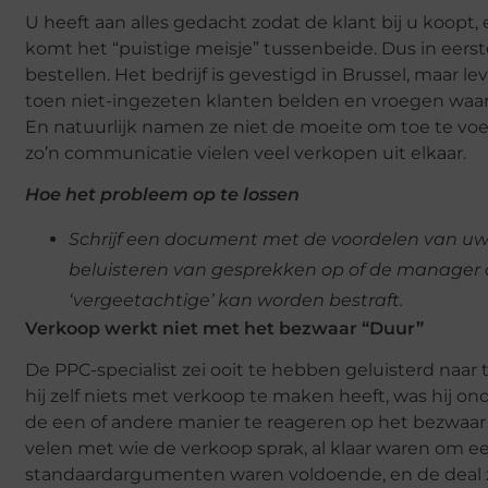
U heeft aan alles gedacht zodat de klant bij u koopt
komt het “puistige meisje” tussenbeide. Dus in eerst
bestellen. Het bedrijf is gevestigd in Brussel, maar l
toen niet-ingezeten klanten belden en vroegen waar 
En natuurlijk namen ze niet de moeite om toe te voe
zo’n communicatie vielen veel verkopen uit elkaar.
Hoe het probleem op te lossen
Schrijf een document met de voordelen van uw 
beluisteren van gesprekken op of de manager al
‘vergeetachtige’ kan worden bestraft.
Verkoop werkt niet met het bezwaar “Duur”
De PPC-specialist zei ooit te hebben geluisterd naa
hij zelf niets met verkoop te maken heeft, was hij o
de een of andere manier te reageren op het bezwaar 
velen met wie de verkoop sprak, al klaar waren om een 
standaardargumenten waren voldoende, en de deal z