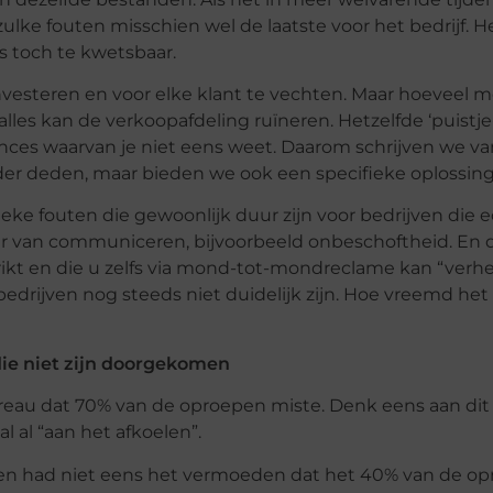
lke fouten misschien wel de laatste voor het bedrijf. He
 toch te kwetsbaar.
investeren en voor elke klant te vechten. Maar hoeveel m
les kan de verkoopafdeling ruïneren. Hetzelfde ‘puistje
nces waarvan je niet eens weet. Daarom schrijven we v
rder deden, maar bieden we ook een specifieke oplossing
eke fouten die gewoonlijk duur zijn voor bedrijven die 
nier van communiceren, bijvoorbeeld onbeschoftheid. En d
chrikt en die u zelfs via mond-tot-mondreclame kan “verhee
 bedrijven nog steeds niet duidelijk zijn. Hoe vreemd het
ie niet zijn doorgekomen
eau dat 70% van de oproepen miste. Denk eens aan dit c
 al “aan het afkoelen”.
gen had niet eens het vermoeden dat het 40% van de op