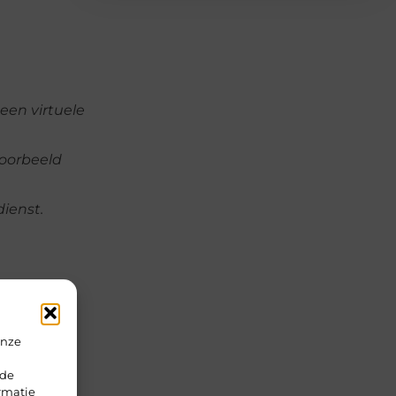
een virtuele
voorbeeld
ienst.
niek voor
liënt te
hoe ze
onze
leem
rde
rmatie