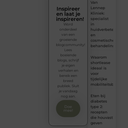
Van
Lennep
Inspireer
en laat je
Kliniek:
inspireren!
specialist
in
Word
onderdeel
huidverbetering
van een
en
groeiende
cosmetische
blogcommunity!
behandelingen
Lees
boeiende
Waarom
blogs, schrijf
shortlease
je eigen
ideaal is
verhalen en
voor
bereik een
tijdelijke
breed
mobiliteitsbehoeft
publiek. Sluit
je vandaag
Eten bij
nog aan.
diabetes
type 2:
Doe
mee!
recepten
die houvast
geven