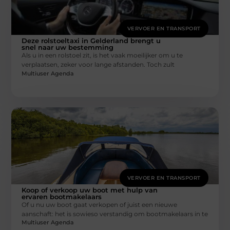
VERVOER EN TRANSPORT
Deze rolstoeltaxi in Gelderland brengt u
snel naar uw bestemming
Als u in een rolstoel zit, is het vaak moeilijker om u te
verplaatsen, zeker voor lange afstanden. Toch zult
Multiuser Agenda
VERVOER EN TRANSPORT
Koop of verkoop uw boot met hulp van
ervaren bootmakelaars
Of u nu uw boot gaat verkopen of juist een nieuwe
aanschaft: het is sowieso verstandig om bootmakelaars in te
Multiuser Agenda