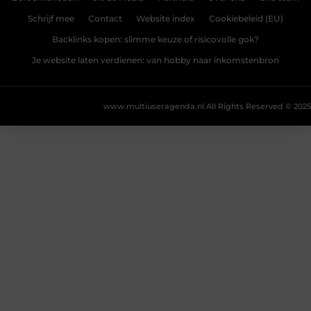
Schrijf mee
Contact
Website index
Cookiebeleid (EU)
Backlinks kopen: slimme keuze of risicovolle gok?
Je website laten verdienen: van hobby naar inkomstenbron
www.multiuseragenda.nl.
All Rights Reserved © 2025