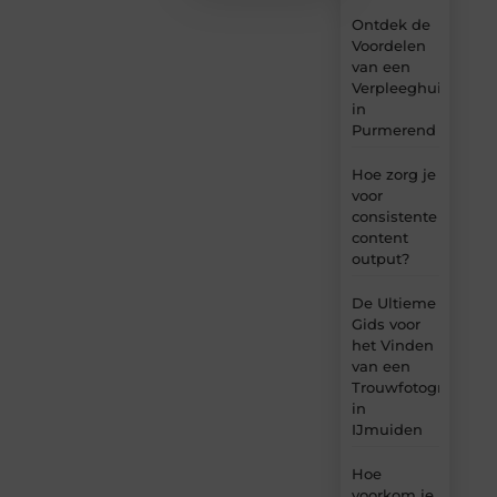
Ontdek de
Voordelen
van een
Verpleeghuis
in
Purmerend
Hoe zorg je
voor
consistente
content
output?
De Ultieme
Gids voor
het Vinden
van een
Trouwfotograaf
in
IJmuiden
Hoe
voorkom je