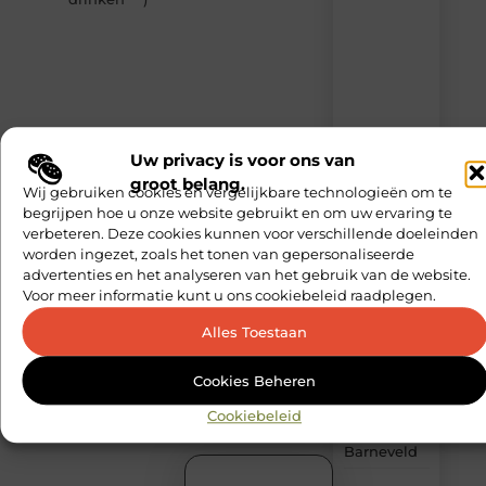
verse
content,
boordevol
ideeën,
tips
en
inzichten.
Uw privacy is voor ons van
Slim kiezen
groot belang.
Wij gebruiken cookies en vergelijkbare technologieën om te
voor
begrijpen hoe u onze website gebruikt en om uw ervaring te
wisselweer
verbeteren. Deze cookies kunnen voor verschillende doeleinden
met een
worden ingezet, zoals het tonen van gepersonaliseerde
tussenjas
advertenties en het analyseren van het gebruik van de website.
Voor meer informatie kunt u ons cookiebeleid raadplegen.
Veilige
aarding in
Alles Toestaan
oudere
woningen
Cookies Beheren
door een
elektricien
Cookiebeleid
in
Barneveld