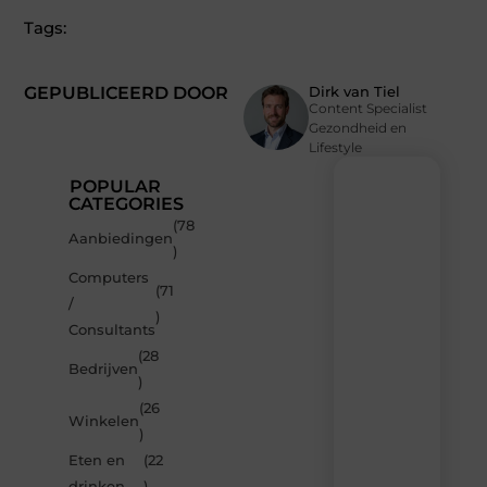
Tags:
GEPUBLICEERD DOOR
Dirk van Tiel
Content Specialist
Gezondheid en
Lifestyle
POPULAR
CATEGORIES
(78
Recente
Aanbiedingen
)
berichten
Computers
Laat
(71
/
je
)
inspireren
Consultants
door
(28
de
Bedrijven
)
nieuwste
artikelen
(26
Winkelen
van
)
Multiuseragenda.nl
Eten en
(22
–
dagelijks
drinken
)