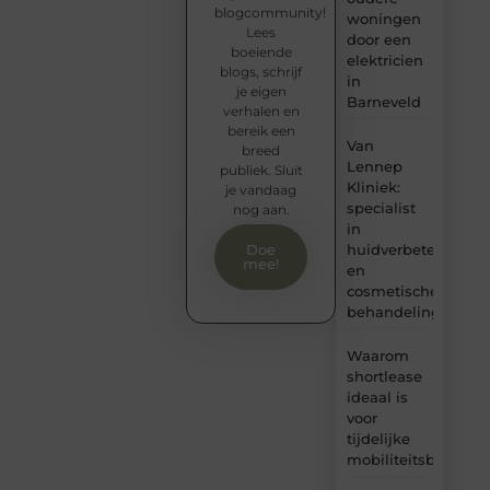
blogcommunity!
woningen
Lees
door een
boeiende
elektricien
blogs, schrijf
in
je eigen
Barneveld
verhalen en
bereik een
Van
breed
Lennep
publiek. Sluit
Kliniek:
je vandaag
specialist
nog aan.
in
huidverbetering
Doe
mee!
en
cosmetische
behandelingen
Waarom
shortlease
ideaal is
voor
tijdelijke
mobiliteitsbehoeft