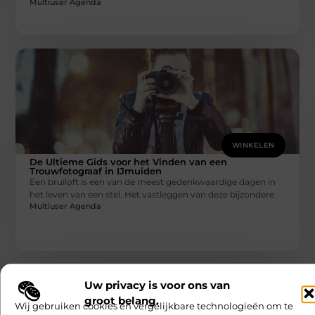
Multiuser Agenda
WINKELEN
De Ultieme Gids voor het Vinden van een
Trouwfotograaf in IJmuiden
Een bruiloft is een van de meest gedenkwaardige dagen in
het leven van een stel. Het vastleggen van deze bijzondere
Multiuser Agenda
Uw privacy is voor ons van
groot belang.
Wij gebruiken cookies en vergelijkbare technologieën om te