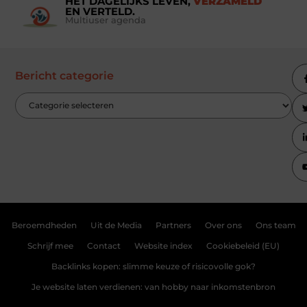
HET DAGELIJKS LEVEN,
VERZAMELD
EN VERTELD.
Multiuser agenda
Bericht categorie
Beroemdheden
Uit de Media
Partners
Over ons
Ons team
Schrijf mee
Contact
Website index
Cookiebeleid (EU)
Backlinks kopen: slimme keuze of risicovolle gok?
Je website laten verdienen: van hobby naar inkomstenbron