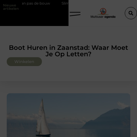
de bouw
Slim kiezen voor wisselweer met een tussenjas
Veilige 
Nieuwe
artikelen
Boot Huren in Zaanstad: Waar Moet
Je Op Letten?
Winkelen