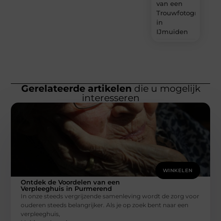
van een
Trouwfotograaf
in
IJmuiden
Gerelateerde artikelen
die u mogelijk
interesseren
WINKELEN
Ontdek de Voordelen van een
Verpleeghuis in Purmerend
In onze steeds vergrijzende samenleving wordt de zorg voor
ouderen steeds belangrijker. Als je op zoek bent naar een
verpleeghuis,