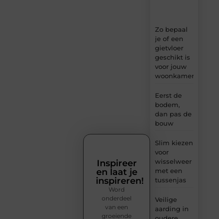
inzichten.
Zo bepaal
je of een
gietvloer
geschikt is
voor jouw
woonkamer
Eerst de
bodem,
dan pas de
bouw
Slim kiezen
voor
wisselweer
Inspireer
en laat je
met een
inspireren!
tussenjas
Word
onderdeel
Veilige
van een
aarding in
groeiende
oudere