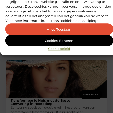
begrijpen hoe u onze website gebruikt en om uw ervaring te
verbeteren. Deze cookies kunnen voor verschillende doeleinden
worden ingezet, zoals het tonen van gepersonaliseerde
advertenties en het analyseren van het gebruik van de website.
WINKELEN
Voor meer informatie kunt u ons cookiebeleid raadplegen.
Feestartikelen in Groningen: Waar Moet je
Op Letten?
Alles Toestaan
Het plannen van een feestje brengt altijd een vleugje
opwinding met zich mee. Van de decoraties tot de
uitnodigingen en
Cookies Beheren
Multiuser Agenda
Cookiebeleid
WINKELEN
Transformeer je Huis met de Beste
Zonwering in Hoofddorp
Zonwering speelt een cruciale rol in het creëren van een
comfortabele leefomgeving. Of je nu zoekt naar