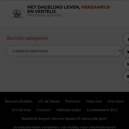
HET DAGELIJKS LEVEN,
VERZAMELD
EN VERTELD.
Multiuser agenda
Bericht categorie
Beroemdheden
Uit de Media
Partners
Over ons
Ons team
Schrijf mee
Contact
Website index
Cookiebeleid (EU)
Backlinks kopen: slimme keuze of risicovolle gok?
Je website laten verdienen: van hobby naar inkomstenbron