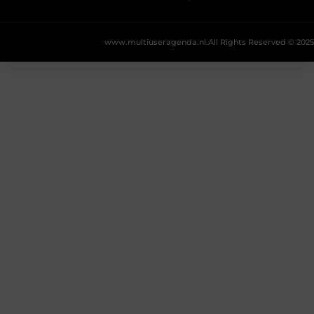
www.multiuseragenda.nl.
All Rights Reserved © 2025