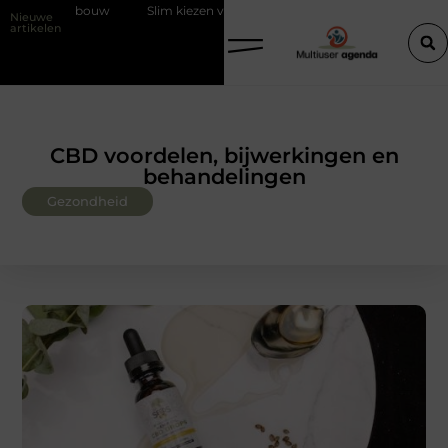
 de bouw
Slim kiezen voor wisselweer met een tussenjas
Veilige
Nieuwe
artikelen
CBD voordelen, bijwerkingen en
behandelingen
Gezondheid