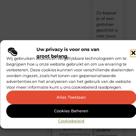
Zo bepaal
je of een
gietvloer
geschikt is
voor jouw
woonkamer
Uw privacy is voor ons van
Eerst de
groot belang.
Wij gebruiken cookies en vergelijkbare technologieën om te
bodem,
begrijpen hoe u onze website gebruikt en om uw ervaring te
dan pas de
verbeteren. Deze cookies kunnen voor verschillende doeleinden
bouw
worden ingezet, zoals het tonen van gepersonaliseerde
advertenties en het analyseren van het gebruik van de website.
Slim kiezen
Voor meer informatie kunt u ons cookiebeleid raadplegen.
voor
wisselweer
Inspireer
Alles Toestaan
en laat je
met een
inspireren!
tussenjas
Cookies Beheren
Word
onderdeel
Veilige
Cookiebeleid
van een
aarding in
groeiende
oudere
blogcommunity!
woningen