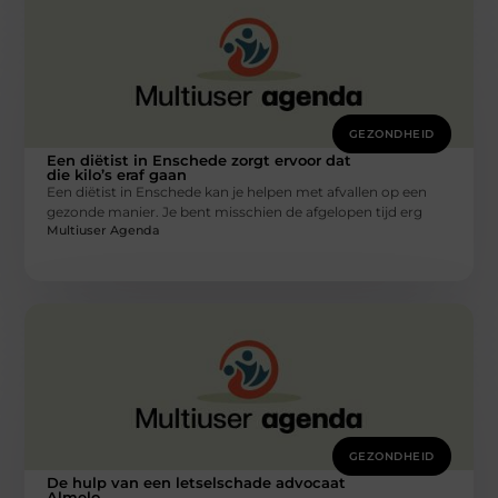
GEZONDHEID
Een diëtist in Enschede zorgt ervoor dat
die kilo’s eraf gaan
Een diëtist in Enschede kan je helpen met afvallen op een
gezonde manier. Je bent misschien de afgelopen tijd erg
Multiuser Agenda
GEZONDHEID
De hulp van een letselschade advocaat
Almelo