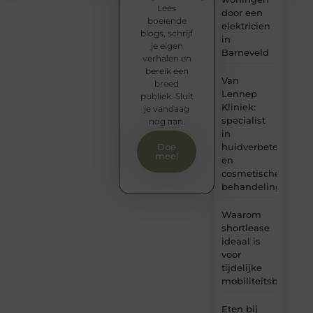
Lees
door een
boeiende
elektricien
blogs, schrijf
in
je eigen
Barneveld
verhalen en
bereik een
Van
breed
Lennep
publiek. Sluit
Kliniek:
je vandaag
specialist
nog aan.
in
huidverbetering
Doe
mee!
en
cosmetische
behandelingen
Waarom
shortlease
ideaal is
voor
tijdelijke
mobiliteitsbehoeft
Eten bij