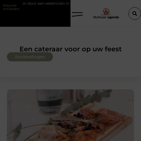
een elektricien in Barneveld
Van Lennep Kliniek: specialist in huidv
Nieuwe
artikelen
Een cateraar voor op uw feest
Aanbiedingen