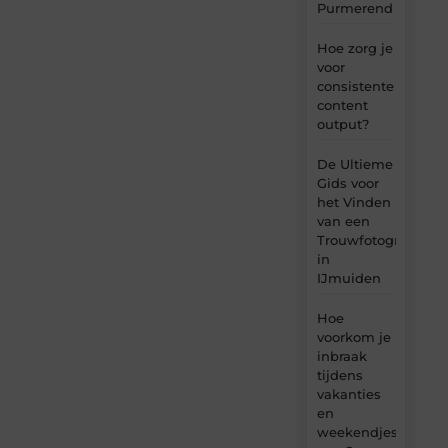
Purmerend
Hoe zorg je
voor
consistente
content
output?
De Ultieme
Gids voor
het Vinden
van een
Trouwfotograaf
in
IJmuiden
Hoe
voorkom je
inbraak
tijdens
vakanties
en
weekendjes