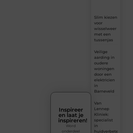
inzichten.
Slim kiezen
voor
wisselweer
met een
tussenjas
Veilige
aarding in
oudere
woningen
door een
elektricien
in
Barneveld
Van
Lennep
Inspireer
en laat je
Kliniek:
inspireren!
specialist
in
Word
onderdeel
huidverbetering