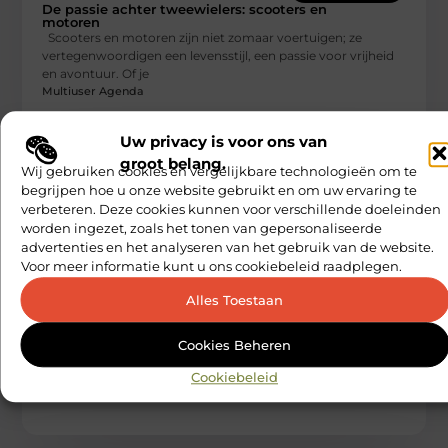
De passie achter tweewielers: scooters en
motoren
Scooters en motoren zijn niet zomaar voertuigen; ze
vertegenwoordigen een levensstijl, een passie voor vrijheid
en avontuur. Of je
Multiuser Agenda
Uw privacy is voor ons van
groot belang.
Wij gebruiken cookies en vergelijkbare technologieën om te
begrijpen hoe u onze website gebruikt en om uw ervaring te
verbeteren. Deze cookies kunnen voor verschillende doeleinden
worden ingezet, zoals het tonen van gepersonaliseerde
advertenties en het analyseren van het gebruik van de website.
Voor meer informatie kunt u ons cookiebeleid raadplegen.
AANBIEDINGEN
Alles Toestaan
Hoe maak je wijn toegankelijk voor een
breed publiek?
Wijn is een van de oudste en meest geliefde dranken ter
Cookies Beheren
wereld. Van de weelderige wijngaarden in Frankrijk tot de
Multiuser Agenda
Cookiebeleid