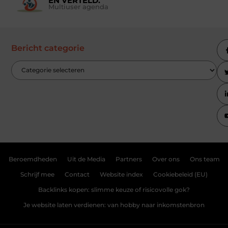
EN VERTELD.
Multiuser agenda
Bericht categorie
Beroemdheden
Uit de Media
Partners
Over ons
Ons team
Schrijf mee
Contact
Website index
Cookiebeleid (EU)
Backlinks kopen: slimme keuze of risicovolle gok?
Je website laten verdienen: van hobby naar inkomstenbron