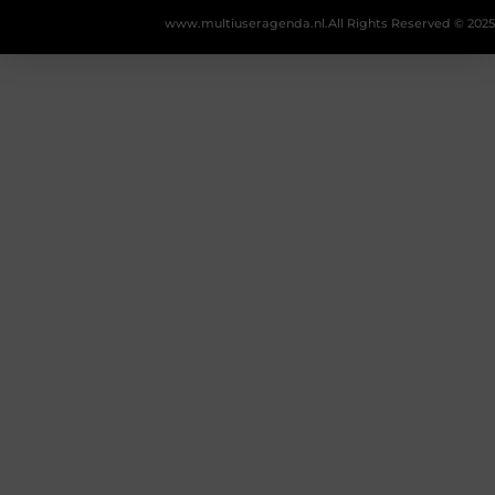
www.multiuseragenda.nl.
All Rights Reserved © 2025