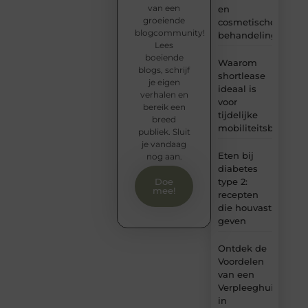
van een
en
groeiende
cosmetische
blogcommunity!
behandelingen
Lees
boeiende
Waarom
blogs, schrijf
shortlease
je eigen
ideaal is
verhalen en
voor
bereik een
tijdelijke
breed
mobiliteitsbehoeft
publiek. Sluit
je vandaag
Eten bij
nog aan.
diabetes
type 2:
Doe
mee!
recepten
die houvast
geven
Ontdek de
Voordelen
van een
Verpleeghuis
in