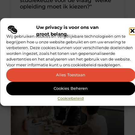
studiekeuze voor de vraag "welke
opleiding moet ik kiezen?"
Navigeren door onderwijsopties met professioneel
advies Het kiezen van de juiste opleiding is een
Uw privacy is voor ons van
belangrijke stap op je onderwijsreis, maar soms
groot belang.
Wij gebruiken cookies en vergelijkbare technologieën om te
voelt het alsof je
begrijpen hoe u onze website gebruikt en om uw ervaring te
verbeteren. Deze cookies kunnen voor verschillende doeleinden
Zakelijk
worden ingezet, zoals het tonen van gepersonaliseerde
advertenties en het analyseren van het gebruik van de website.
Voor meer informatie kunt u ons cookiebeleid raadplegen.
Geen Reacties
Alles Toestaan
Cookies Beheren
Cookiebeleid