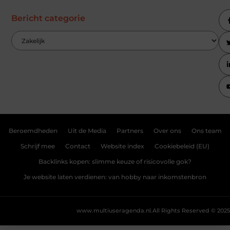
Bericht categorie
Beroemdheden
Uit de Media
Partners
Over ons
Ons team
Schrijf mee
Contact
Website index
Cookiebeleid (EU)
Backlinks kopen: slimme keuze of risicovolle gok?
Je website laten verdienen: van hobby naar inkomstenbron
www.multiuseragenda.nl.
All Rights Reserved © 2025