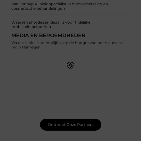
Van Lennep Kliniek: specialist in huidverbetering en
cosmetische behandelingen
Waarom shortlease ideaal is voor tijdelijke
mobiliteitsbehoeften
MEDIA EN BEROEMDHEDEN
Via deze lokale krant blijft u op de hoogte van het nieuws in
regio Nijmegen
Sluit je aan bij een bruisende blogcommunity
Bij ons vind je meer dan alleen een plek om te schrijven.
Ontmoet medeschrijvers, ontvang waardevolle
feedback en laat je inspireren door de bijzondere
verhalen van anderen. Samen creëren we een plek waar
je creativiteit kan bloeien.
Ontmoet Onze Partners