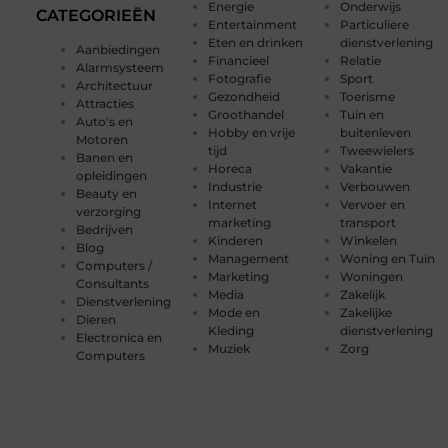
Energie
Onderwijs
CATEGORIEËN
Entertainment
Particuliere
Eten en drinken
dienstverlening
Aanbiedingen
Financieel
Relatie
Alarmsysteem
Fotografie
Sport
Architectuur
Gezondheid
Toerisme
Attracties
Groothandel
Tuin en
Auto's en
Hobby en vrije
buitenleven
Motoren
tijd
Tweewielers
Banen en
Horeca
Vakantie
opleidingen
Industrie
Verbouwen
Beauty en
Internet
Vervoer en
verzorging
marketing
transport
Bedrijven
Kinderen
Winkelen
Blog
Management
Woning en Tuin
Computers /
Marketing
Woningen
Consultants
Media
Zakelijk
Dienstverlening
Mode en
Zakelijke
Dieren
Kleding
dienstverlening
Electronica en
Muziek
Zorg
Computers