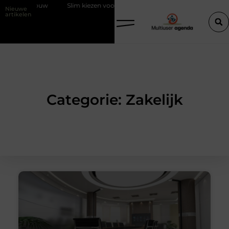
Slim kiezen voor wisselweer met een tussenjas
Veilige aarding
Nieuwe
artikelen
Categorie: Zakelijk