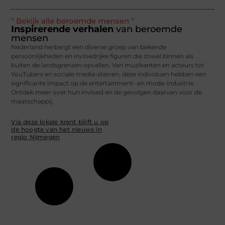
" Bekijk alle beroemde mensen "
Inspirerende verhalen
van beroemde
mensen
Nederland herbergt een diverse groep van bekende
persoonlijkheden en invloedrijke figuren die zowel binnen als
buiten de landsgrenzen opvallen. Van muzikanten en acteurs tot
YouTubers en sociale media-sterren, deze individuen hebben een
significante impact op de entertainment- en mode-industrie.
Ontdek meer over hun invloed en de gevolgen daarvan voor de
maatschappij.
Via deze lokale krant blijft u op
de hoogte van het nieuws in
regio Nijmegen