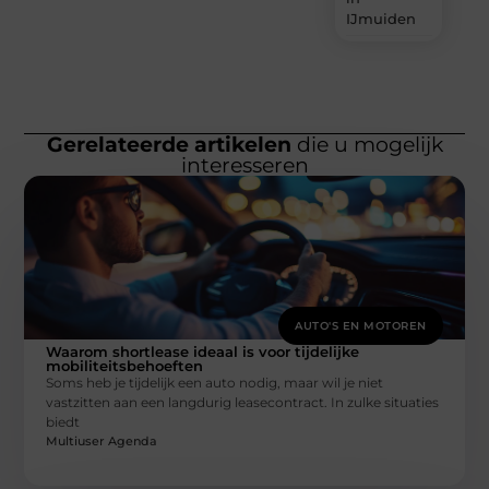
IJmuiden
Gerelateerde artikelen
die u mogelijk
interesseren
AUTO'S EN MOTOREN
Waarom shortlease ideaal is voor tijdelijke
mobiliteitsbehoeften
Soms heb je tijdelijk een auto nodig, maar wil je niet
vastzitten aan een langdurig leasecontract. In zulke situaties
biedt
Multiuser Agenda