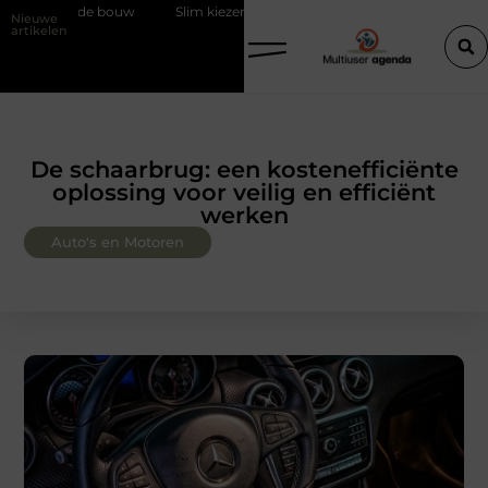
 bouw
Slim kiezen voor wisselweer met een tussenjas
Veilige aa
Nieuwe
artikelen
De schaarbrug: een kostenefficiënte
oplossing voor veilig en efficiënt
werken
Auto's en Motoren