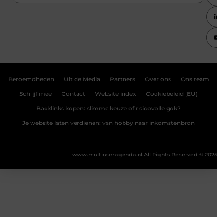
Beroemdheden
Uit de Media
Partners
Over ons
Ons team
Schrijf mee
Contact
Website index
Cookiebeleid (EU)
Backlinks kopen: slimme keuze of risicovolle gok?
Je website laten verdienen: van hobby naar inkomstenbron
www.multiuseragenda.nl.
All Rights Reserved © 2025