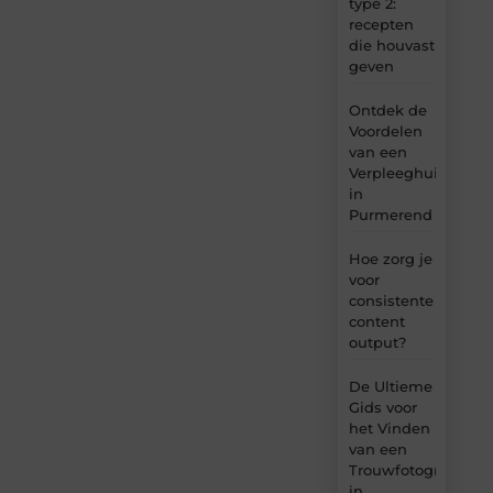
type 2:
recepten
die houvast
geven
Ontdek de
Voordelen
van een
Verpleeghuis
in
Purmerend
Hoe zorg je
voor
consistente
content
output?
De Ultieme
Gids voor
het Vinden
van een
Trouwfotograaf
in