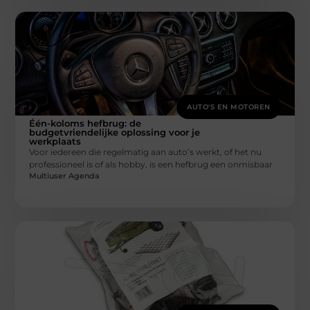
AUTO'S EN MOTOREN
Één-koloms hefbrug: de
budgetvriendelijke oplossing voor je
werkplaats
Voor iedereen die regelmatig aan auto’s werkt, of het nu
professioneel is of als hobby, is een hefbrug een onmisbaar
Multiuser Agenda