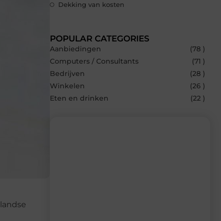
Dekking van kosten
POPULAR CATEGORIES
Aanbiedingen
(78 )
Computers / Consultants
(71 )
Bedrijven
(28 )
Winkelen
(26 )
Eten en drinken
(22 )
Recente berichten
Laat je inspireren door de nieuwste
artikelen van Multiuseragenda.nl –
dagelijks verse content, boordevol
nlandse
ideeën, tips en inzichten.