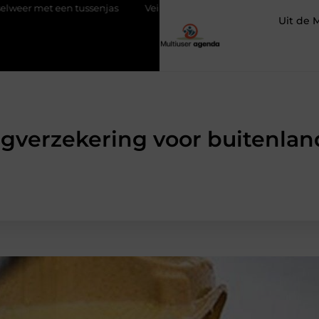
t een tussenjas
Veilige aarding in oudere woningen door een el
Uit de 
rgverzekering voor buitenla