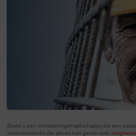
Zoekt u een verzekeringsmaatschappij die een pass
werknemers én die advies kan geven over
zorgtoesl