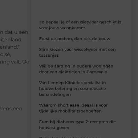
Zo bepaal je of een gietvloer geschikt is
voor jouw woonkamer
en dat u een
Eerst de bodem, dan pas de bouw
uitenland
enland.”
Slim kiezen voor wisselweer met een
olse,
tussenjas
ing valt. De
Veilige aarding in oudere woningen
door een elektricien in Barneveld
Van Lennep Kliniek: specialist in
huidverbetering en cosmetische
behandelingen
Waarom shortlease ideaal is voor
jdens een
tijdelijke mobiliteitsbehoeften
Eten bij diabetes type 2: recepten die
houvast geven