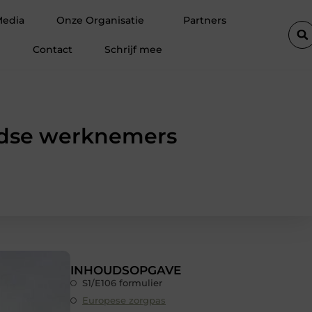
ektricien in Barneveld
Van Lennep Kliniek: specialist in huid
Media
Onze Organisatie
Partners
Contact
Schrijf mee
ndse werknemers
INHOUDSOPGAVE
S1/E106 formulier
Europese zorgpas