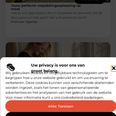
Jouw perfecte verpakkingsoplossing op
maat
Heb je ooit geprobeerd iets in te pakken en gemerkt dat de
doos gewoon niet past? Het is frustrerend, toch?
Multiuser Agenda
Uw privacy is voor ons van
groot belang.
Wij gebruiken cookies en vergelijkbare technologieën om te
begrijpen hoe u onze website gebruikt en om uw ervaring te
AANBIEDINGEN
verbeteren. Deze cookies kunnen voor verschillende doeleinden
Zwangerschapsmode in 2025
worden ingezet, zoals het tonen van gepersonaliseerde
Zwanger zijn is een bijzondere tijd in je leven. Maar naast alle
advertenties en het analyseren van het gebruik van de website.
mooie momenten, brengt het ook uitdagingen met zich
Multiuser Agenda
Voor meer informatie kunt u ons cookiebeleid raadplegen.
Alles Toestaan