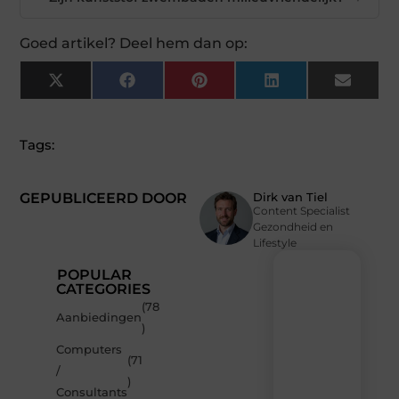
Goed artikel? Deel hem dan op:
X
Facebook
Pinterest
LinkedIn
Email
(Twitter)
Tags:
GEPUBLICEERD DOOR
Dirk van Tiel
Content Specialist
Gezondheid en
Lifestyle
POPULAR
CATEGORIES
(78
Recente
Aanbiedingen
)
berichten
Computers
Laat
(71
/
je
)
inspireren
Consultants