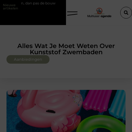
as de bouw
Slim kiezen voor wisselweer met een tussenjas
Veili
Nieuwe
artikelen
Alles Wat Je Moet Weten Over
Kunststof Zwembaden
Aanbiedingen