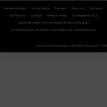
Beroemdheden
Uit de Media
Partners
Over ons
Ons team
Schrijf mee
Contact
Website index
Cookiebeleid (EU)
Backlinks kopen: slimme keuze of risicovolle gok?
Je website laten verdienen: van hobby naar inkomstenbron
www.multiuseragenda.nl.
All Rights Reserved © 2025