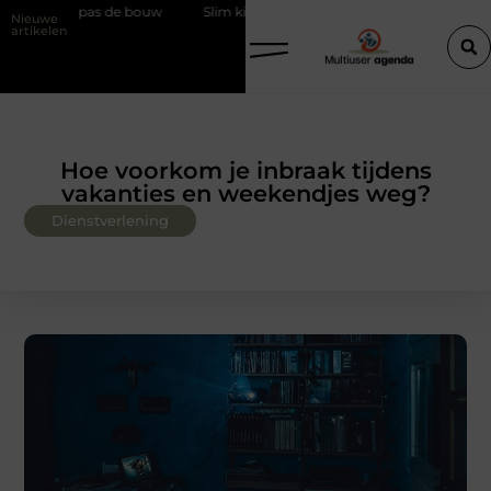
 pas de bouw
Slim kiezen voor wisselweer met een tussenjas
Vei
Nieuwe
artikelen
Hoe voorkom je inbraak tijdens
vakanties en weekendjes weg?
Dienstverlening