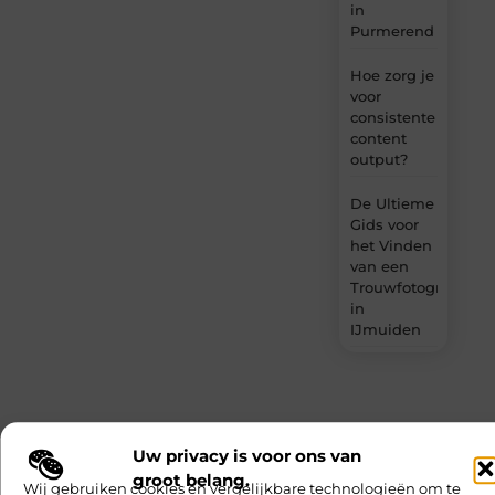
in
Purmerend
Hoe zorg je
voor
consistente
content
output?
De Ultieme
Gids voor
het Vinden
van een
Trouwfotograaf
in
IJmuiden
Gerelateerde artikelen
die u mogelijk
Uw privacy is voor ons van
interesseren
groot belang.
Wij gebruiken cookies en vergelijkbare technologieën om te