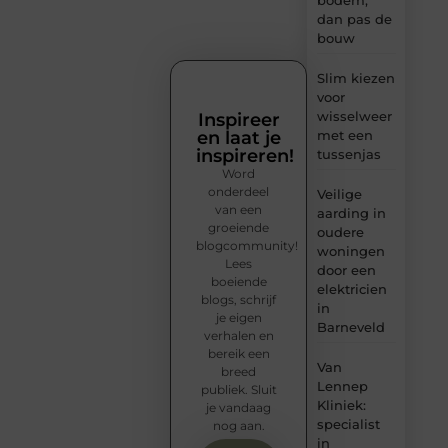
bodem,
dan pas de
bouw
Slim kiezen
voor
wisselweer
Inspireer
en laat je
met een
inspireren!
tussenjas
Word
onderdeel
Veilige
van een
aarding in
groeiende
oudere
blogcommunity!
woningen
Lees
door een
boeiende
elektricien
blogs, schrijf
in
je eigen
Barneveld
verhalen en
bereik een
Van
breed
Lennep
publiek. Sluit
Kliniek:
je vandaag
specialist
nog aan.
in