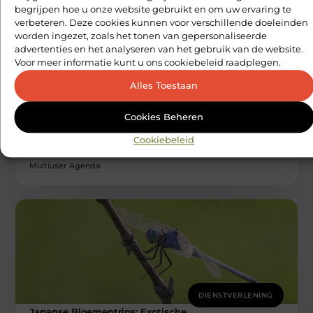
begrijpen hoe u onze website gebruikt en om uw ervaring te
verbeteren. Deze cookies kunnen voor verschillende doeleinden
worden ingezet, zoals het tonen van gepersonaliseerde
advertenties en het analyseren van het gebruik van de website.
Voor meer informatie kunt u ons cookiebeleid raadplegen.
Alles Toestaan
DIENSTVERLENING
Veilige aarding in oudere woningen door
Cookies Beheren
een elektricien in Barneveld
Wie in een oudere woning woont, geniet vaak van karakter
Cookiebeleid
en ruimte, maar de elektrische installatie is soms een
zwakke
Multiuser Agenda
DIENSTVERLENING
Japanse Bloementrips: Exotische