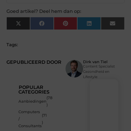
Goed artikel? Deel hem dan op:
X
Facebook
Pinterest
LinkedIn
Email
(Twitter)
Tags:
GEPUBLICEERD DOOR
Dirk van Tiel
Content Specialist
Gezondheid en
Lifestyle
POPULAR
CATEGORIES
(78
Recente
Aanbiedingen
)
berichten
Computers
Laat
(71
/
je
)
inspireren
Consultants
door