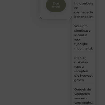
huidverbetering
Doe
mee!
en
cosmetische
behandelingen
Waarom
shortlease
ideaal is
voor
tijdelijke
mobiliteitsbehoeft
Eten bij
diabetes
type 2:
recepten
die houvast
geven
Ontdek de
Voordelen
van een
Verpleeghuis