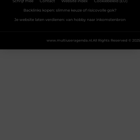
Schrijf mee
Contact
Website index
Cookiebeleid (EU)
Backlinks kopen: slimme keuze of risicovolle gok?
Je website laten verdienen: van hobby naar inkomstenbron
www.multiuseragenda.nl.
All Rights Reserved © 2025