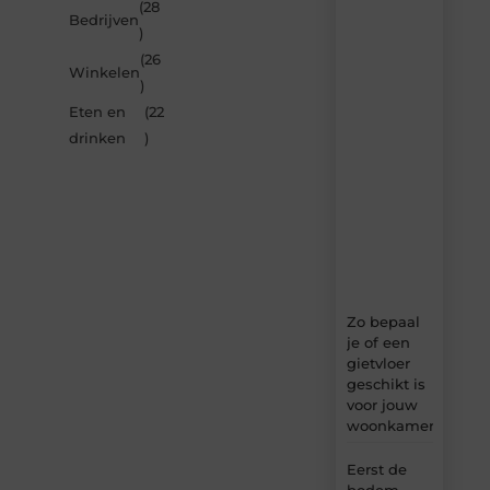
(28
de
Bedrijven
)
nieuwste
artikelen
(26
Winkelen
van
)
Multiuseragenda.nl
Eten en
(22
–
dagelijks
drinken
)
verse
content,
boordevol
ideeën,
tips
en
inzichten.
Zo bepaal
je of een
gietvloer
geschikt is
voor jouw
woonkamer
Eerst de