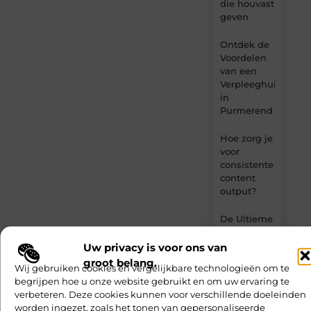
die houvast
geven
Ontdek de
Voordelen
van een
Verpleeghuis
in
Purmerend
Hoe zorg je
voor
consistente
content
output?
De Ultieme
Gids voor
het Vinden
Uw privacy is voor ons van
van een
groot belang.
Wij gebruiken cookies en vergelijkbare technologieën om te
Trouwfotograaf
begrijpen hoe u onze website gebruikt en om uw ervaring te
in
verbeteren. Deze cookies kunnen voor verschillende doeleinden
IJmuiden
worden ingezet, zoals het tonen van gepersonaliseerde