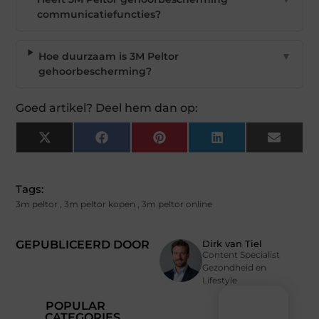
communicatiefuncties?
Hoe duurzaam is 3M Peltor
▼
gehoorbescherming?
Goed artikel? Deel hem dan op:
X
Facebook
Pinterest
LinkedIn
Email
(Twitter)
Tags:
3m peltor
,
3m peltor kopen
,
3m peltor online
GEPUBLICEERD DOOR
Dirk van Tiel
Content Specialist
Gezondheid en
Lifestyle
POPULAR
CATEGORIES