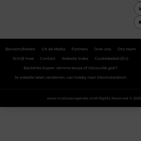
Beroemdheden
Uit de Media
Partners
Over ons
Ons team
Schrijf mee
Contact
Website index
Cookiebeleid (EU)
Backlinks kopen: slimme keuze of risicovolle gok?
Je website laten verdienen: van hobby naar inkomstenbron
www.multiuseragenda.nl.
All Rights Reserved © 2025