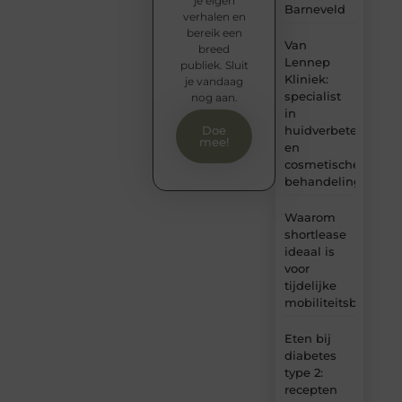
je eigen
Barneveld
verhalen en
bereik een
Van
breed
Lennep
publiek. Sluit
Kliniek:
je vandaag
specialist
nog aan.
in
huidverbetering
Doe
mee!
en
cosmetische
behandelingen
Waarom
shortlease
ideaal is
voor
tijdelijke
mobiliteitsbehoeft
Eten bij
diabetes
type 2:
recepten