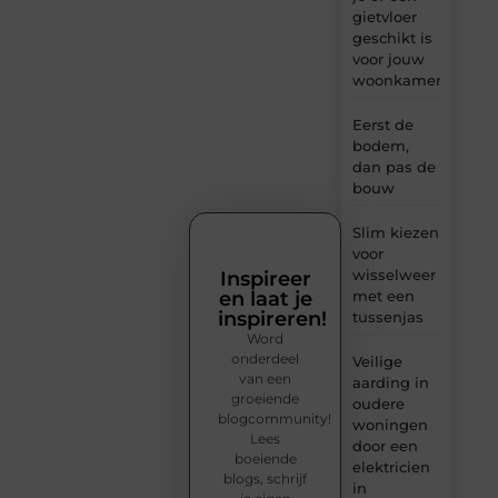
gietvloer
geschikt is
voor jouw
woonkamer
Eerst de
bodem,
dan pas de
bouw
Slim kiezen
voor
wisselweer
Inspireer
en laat je
met een
inspireren!
tussenjas
Word
onderdeel
Veilige
van een
aarding in
groeiende
oudere
blogcommunity!
woningen
Lees
door een
boeiende
elektricien
blogs, schrijf
in