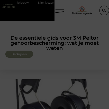
uw
Slim kiezen voor wisselweer met een tussenjas
Veilige aardin
Nieuwe
artikelen
De essentiële gids voor 3M Peltor
gehoorbescherming: wat je moet
weten
Bedrijven