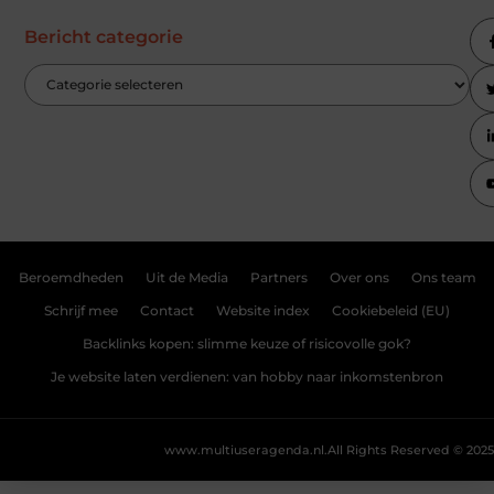
Bericht categorie
Beroemdheden
Uit de Media
Partners
Over ons
Ons team
Schrijf mee
Contact
Website index
Cookiebeleid (EU)
Backlinks kopen: slimme keuze of risicovolle gok?
Je website laten verdienen: van hobby naar inkomstenbron
www.multiuseragenda.nl.
All Rights Reserved © 2025