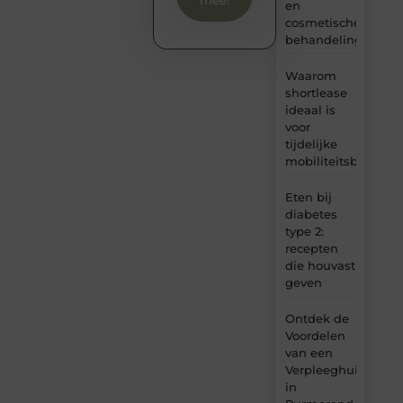
mee!
en
cosmetische
behandelingen
Waarom
shortlease
ideaal is
voor
tijdelijke
mobiliteitsbehoeft
Eten bij
diabetes
type 2:
recepten
die houvast
geven
Ontdek de
Voordelen
van een
Verpleeghuis
in