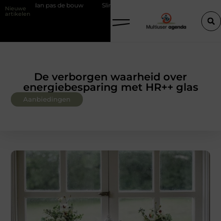
de bouw
Slim kiezen voor wisselweer met een tussenjas
Veilige 
Nieuwe
artikelen
De verborgen waarheid over
energiebesparing met HR++ glas
Aanbiedingen