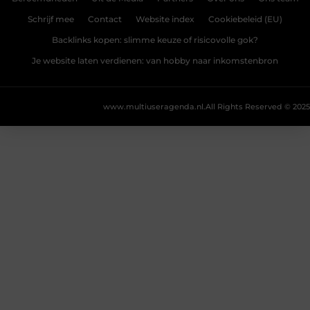
Schrijf mee
Contact
Website index
Cookiebeleid (EU)
Backlinks kopen: slimme keuze of risicovolle gok?
Je website laten verdienen: van hobby naar inkomstenbron
www.multiuseragenda.nl.
All Rights Reserved © 2025