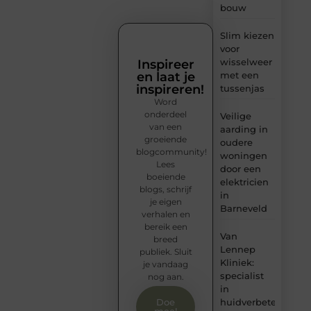
bouw
Slim kiezen
voor
wisselweer
Inspireer
en laat je
met een
inspireren!
tussenjas
Word
onderdeel
Veilige
van een
aarding in
groeiende
oudere
blogcommunity!
woningen
Lees
door een
boeiende
elektricien
blogs, schrijf
in
je eigen
Barneveld
verhalen en
bereik een
Van
breed
Lennep
publiek. Sluit
Kliniek:
je vandaag
specialist
nog aan.
in
huidverbetering
Doe