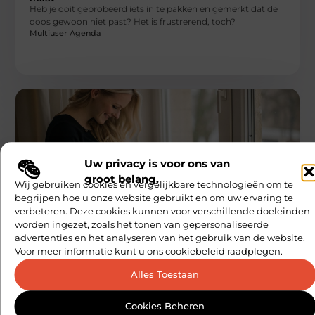
Heb je ooit geprobeerd iets in te pakken en gemerkt dat de
doos gewoon niet past? Het is frustrerend, toch?
Multiuser Agenda
Uw privacy is voor ons van
groot belang.
Wij gebruiken cookies en vergelijkbare technologieën om te
AANBIEDINGEN
begrijpen hoe u onze website gebruikt en om uw ervaring te
Zwangerschapsmode in 2025
verbeteren. Deze cookies kunnen voor verschillende doeleinden
Zwanger zijn is een bijzondere tijd in je leven. Maar naast alle
worden ingezet, zoals het tonen van gepersonaliseerde
mooie momenten, brengt het ook uitdagingen met zich
advertenties en het analyseren van het gebruik van de website.
Multiuser Agenda
Voor meer informatie kunt u ons cookiebeleid raadplegen.
Alles Toestaan
Cookies Beheren