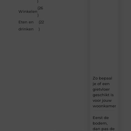
)
nieuwste
artikelen
(26
Winkelen
van
)
Multiuseragenda.nl
Eten en
(22
–
dagelijks
drinken
)
verse
content,
boordevol
ideeën,
tips
en
inzichten.
Zo bepaal
je of een
gietvloer
geschikt is
voor jouw
woonkamer
Eerst de
bodem,
dan pas de