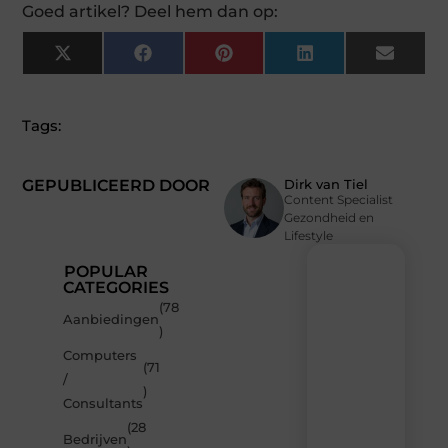
Goed artikel? Deel hem dan op:
X
Facebook
Pinterest
LinkedIn
Email
(Twitter)
Tags:
GEPUBLICEERD DOOR
Dirk van Tiel
Content Specialist
Gezondheid en
Lifestyle
POPULAR
CATEGORIES
(78
Recente
Aanbiedingen
)
berichten
Computers
Laat
(71
/
je
)
inspireren
Consultants
door
(28
de
Bedrijven