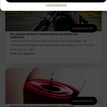
Cookiebeleid
AANBIEDINGEN
De passie achter tweewielers: scooters en
motoren
Scooters en motoren zijn niet zomaar voertuigen; ze
vertegenwoordigen een levensstijl, een passie voor vrijheid
en avontuur. Of je
Multiuser Agenda
AANBIEDINGEN
Hoe maak je wijn toegankelijk voor een