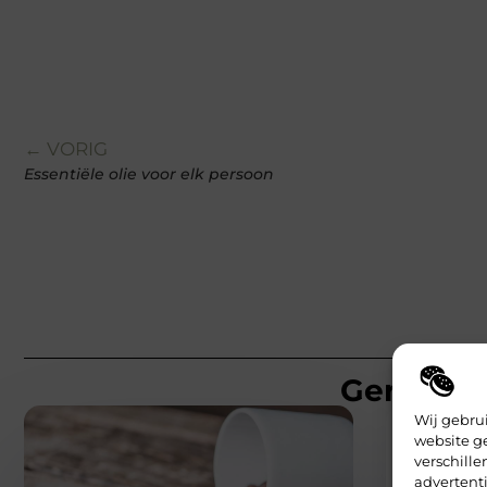
← VORIG
Essentiële olie voor elk persoon
Gerelatee
Wij gebru
website g
verschill
advertenti