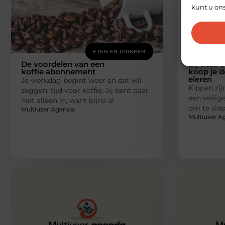
kunt u on
ETEN EN DRINKEN
De voordelen van een
Bij deze 
koffie abonnement
koop je d
eieren
Je werkdag begint weer en dat wil
Kippen zij
zeggen: tijd voor koffie. Jij bent daar
een veili
niet alleen in, want bijna al
om te slap
Multiuser Agenda
Multiuser A