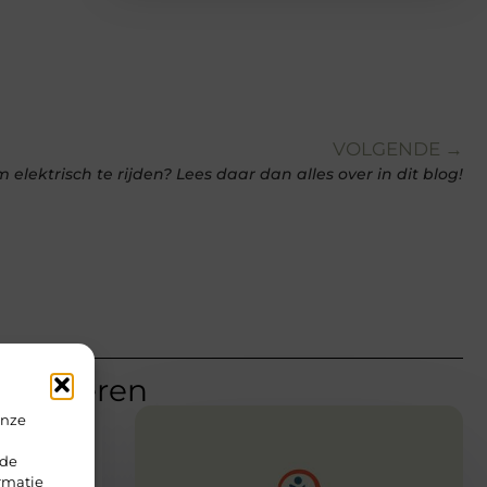
VOLGENDE →
elektrisch te rijden? Lees daar dan alles over in dit blog!
teresseren
onze
rde
rmatie