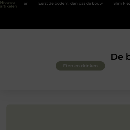
Nieuwe
Eerst de bodem, dan pas de bouw
Slim kiezen voor wisselw
artikelen
De b
Eten en drinken