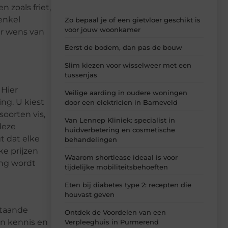
 zoals friet,
enkel
Zo bepaal je of een gietvloer geschikt is
voor jouw woonkamer
ar wens van
Eerst de bodem, dan pas de bouw
Slim kiezen voor wisselweer met een
tussenjas
 Hier
Veilige aarding in oudere woningen
ng. U kiest
door een elektricien in Barneveld
soorten vis,
Van Lennep Kliniek: specialist in
deze
huidverbetering en cosmetische
t dat elke
behandelingen
ke prijzen
Waarom shortlease ideaal is voor
ing wordt
tijdelijke mobiliteitsbehoeften
Eten bij diabetes type 2: recepten die
houvast geven
staande
Ontdek de Voordelen van een
hun kennis en
Verpleeghuis in Purmerend