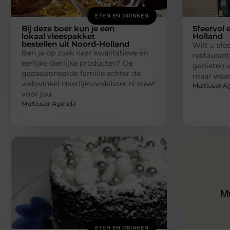
ETEN EN DRINKEN
Bij deze boer kun je een
Sfeervol 
lokaal vleespakket
Holland
bestellen uit Noord-Holland
Wilt u sfe
Ben je op zoek naar kwalitatieve en
restaurant
eerlijke dierlijke producten? De
genieten v
gepassioneerde familie achter de
maar waa
webwinkel Heerlijkvandeboer.nl staat
Multiuser A
voor jou
Multiuser Agenda
ETEN EN DRINKEN