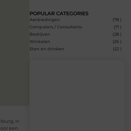
POPULAR CATEGORIES
Aanbiedingen
(78 )
Computers / Consultants
(71 )
Bedrijven
(28 )
Winkelen
(26 )
Eten en drinken
(22 )
Recente berichten
Laat je inspireren door de nieuwste
artikelen van Multiuseragenda.nl –
dagelijks verse content, boordevol
ideeën, tips en inzichten.
lburg, in
voor een