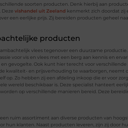
rschillende soorten producten. Denk hierbij aan producten
n. Deze
vishandel uit Zeeland
kenmerkt zich doordat zij 
er een eerlijke prijs. Zij bereiden producten geheel na
achtelijke producten
t ambachtelijk vlees tegenover een duurzame productie.
ssie voor vis en vlees met een berg aan kennis en ervari
en gevogelte. Ook kunt hier terecht voor verschillende 
de kwaliteit- en prijsverhouding te waarborgen, neemt 
lf op. Zo hebben zij een afdeling inkoop die er voor zorg
e wereld beschikbaar is. Deze specialist hanteert eerlij
n worden op verschillende manieren bereid. Deze bereid
dt een ruim assortiment aan diverse producten van hoog
 voor hun klanten. Naast producten leveren, zijn zij door 