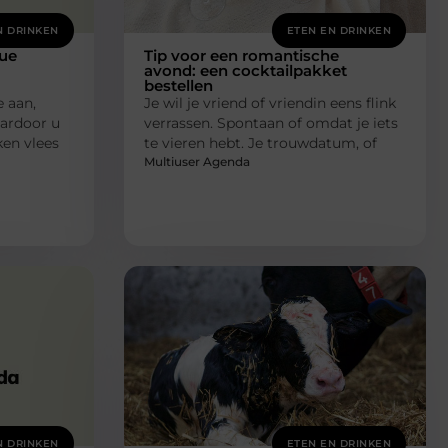
N DRINKEN
ETEN EN DRINKEN
cue
Tip voor een romantische
avond: een cocktailpakket
bestellen
 aan,
Je wil je vriend of vriendin eens flink
aardoor u
verrassen. Spontaan of omdat je iets
ken vlees
te vieren hebt. Je trouwdatum, of
Multiuser Agenda
N DRINKEN
ETEN EN DRINKEN