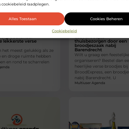
s cookiebeleid raadplegen.
Alles Toestaan
Cookies Beheren
ETEN EN DRINKEN
ETEN E
Cookiebeleid
eiergroothandel
Laat broodjes
e lekkerste verse
thuisbezorgen door een
broodjeszaak nabij
Barendrecht
n het meest gelukkig als ze
Wilt u graag een feestelijk
ge en droge ruimte hebben
organiseren? Bestel dan e
en en rond te scharrelen
heerlijke verse broodjes bij
genda
BroodExpress, een broodje
nabij Barendrecht. U
Multiuser Agenda