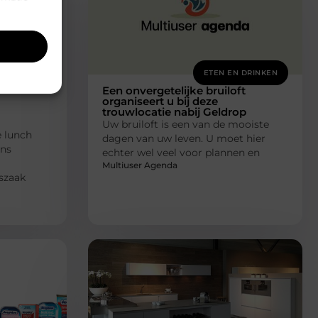
N DRINKEN
ETEN EN DRINKEN
Een onvergetelijke bruiloft
organiseert u bij deze
trouwlocatie nabij Geldrop
Uw bruiloft is een van de mooiste
e lunch
dagen van uw leven. U moet hier
ens
echter wel veel voor plannen en
Multiuser Agenda
szaak