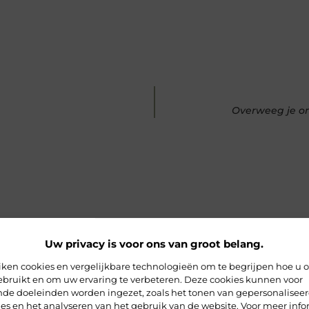
Overweeg je om 
rde artikelen
die u mogelijk in
Uw privacy is voor ons van groot belang.
iken cookies en vergelijkbare technologieën om te begrijpen hoe u 
ebruikt en om uw ervaring te verbeteren. Deze cookies kunnen voor
ende doeleinden worden ingezet, zoals het tonen van gepersonalisee
es en het analyseren van het gebruik van de website. Voor meer info