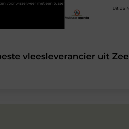
eer met een tussenjas
Veilige aarding in oudere woningen door 
Uit de 
este vleesleverancier uit Ze