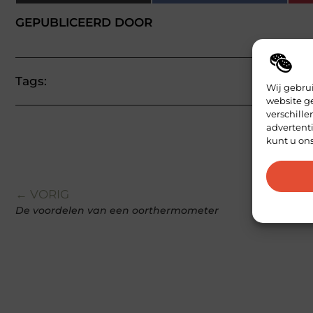
GEPUBLICEERD DOOR
Tags:
Wij gebru
website g
verschill
advertenti
kunt u on
← VORIG
De voordelen van een oorthermometer