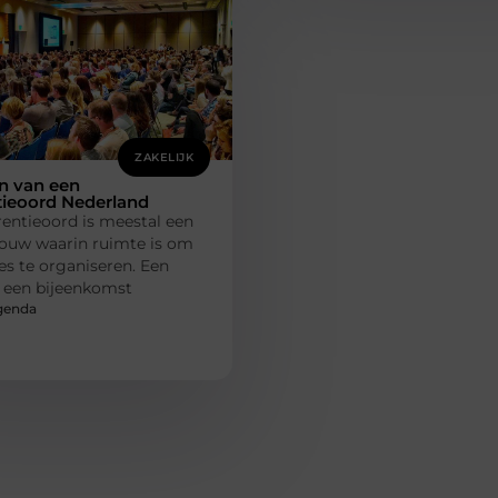
ZAKELIJK
n van een
tieoord Nederland
entieoord is meestal een
ouw waarin ruimte is om
s te organiseren. Een
s een bijeenkomst
genda