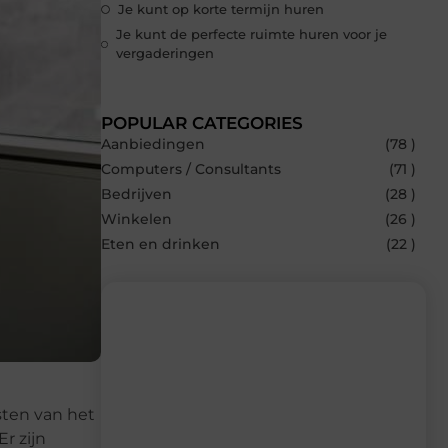
Je kunt op korte termijn huren
Je kunt de perfecte ruimte huren voor je
vergaderingen
POPULAR CATEGORIES
Aanbiedingen
(78 )
Computers / Consultants
(71 )
Bedrijven
(28 )
Winkelen
(26 )
Eten en drinken
(22 )
Recente berichten
sten van het
Laat je inspireren door de nieuwste
artikelen van Multiuseragenda.nl –
Er zijn