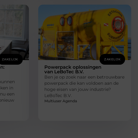
ZAKELIJK
ZAKELIJK
n:
Powerpack oplossingen
van LeBoTec B.V.
Ben je op zoek naar een betrouwbare
kunnen
powerpack die kan voldoen aan de
ken in
hoge eisen van jouw industrie?
 nu een
LeBoTec B.V.
opnieuw
Multiuser Agenda