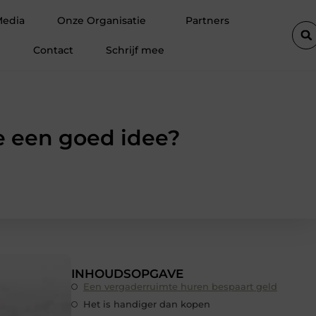
een elektricien in Barneveld
Van Lennep Kliniek: specialist i
Media
Onze Organisatie
Partners
Contact
Schrijf mee
e een goed idee?
INHOUDSOPGAVE
Een vergaderruimte huren bespaart geld
Het is handiger dan kopen