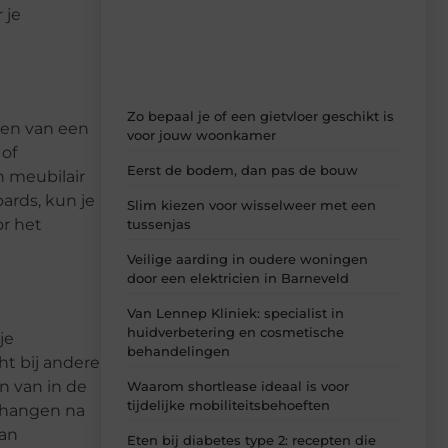
dagelijks verse content, boordevol
 je
ideeën, tips en inzichten.
Zo bepaal je of een gietvloer geschikt is
ren van een
voor jouw woonkamer
 of
Eerst de bodem, dan pas de bouw
n meubilair
oards, kun je
Slim kiezen voor wisselweer met een
r het
tussenjas
Veilige aarding in oudere woningen
door een elektricien in Barneveld
Van Lennep Kliniek: specialist in
huidverbetering en cosmetische
je
behandelingen
ht bij andere
n van in de
Waarom shortlease ideaal is voor
tijdelijke mobiliteitsbehoeften
ndhangen na
kan
Eten bij diabetes type 2: recepten die