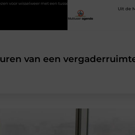
eer met een tussenjas
Veilige aarding in oudere woningen door 
Uit de 
uren van een vergaderruimt