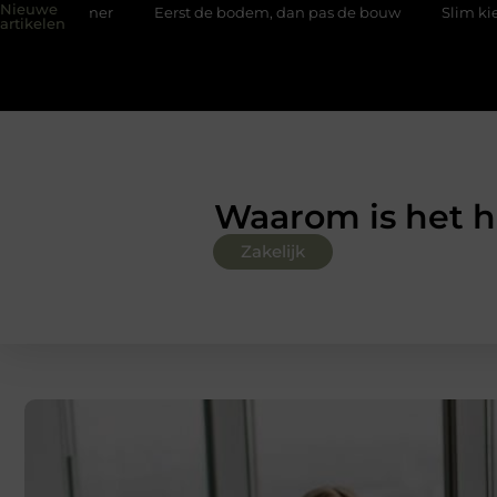
Nieuwe
Eerst de bodem, dan pas de bouw
Slim kiezen voor wisselw
artikelen
Waarom is het h
Zakelijk