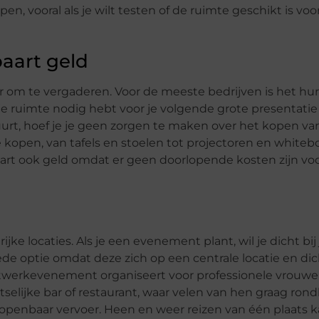
, vooral als je wilt testen of de ruimte geschikt is voor
aart geld
 om te vergaderen. Voor de meeste bedrijven is het hu
 ruimte nodig hebt voor je volgende grote presentatie
rt, hoef je je geen zorgen te maken over het kopen va
 te kopen, van tafels en stoelen tot projectoren en whiteb
rt ook geld omdat er geen doorlopende kosten zijn voo
ke locaties. Als je een evenement plant, wil je dicht bij 
de optie omdat deze zich op een centrale locatie en dic
 netwerkevenement organiseert voor professionele vrouwe
tselijke bar of restaurant, waar velen van hen graag ro
t openbaar vervoer. Heen en weer reizen van één plaats 