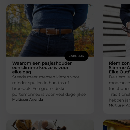
ZAKELIJK
Waarom een pasjeshouder
Riem zond
een slimme keuze is voor
Slimme A
elke dag
Elke Outf
Steeds meer mensen kiezen voor
De riem is
minder spullen in hun tas of
modeacces
broekzak. Een grote, dikke
functioneel
portemonnee is voor veel dagelijkse
Traditione
Multiuser Agenda
hebben ja
Multiuser A