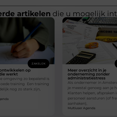
rde artikelen
die u mogelijk in
ZAKELIJK
 ontwikkelen op
Meer overzicht in je
die werkt
onderneming zonder
administratiestress
 omgeving zo bepalend is
Als ondernemer in Amste
oede training Een training
je meestal genoeg aan je h
elijk nog zo sterk zijn,
Klanten helpen, afspraken 
personeel aansturen (of fr
genda
aanhaken),
Multiuser Agenda