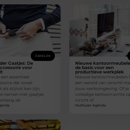
ZAKELIJK
er Gaatjes: De
Nieuwe kantoormeubele
ccessoire voor
de basis voor een
it
productieve werkplek
 een essentieel
Nieuwe kantoormeubelen 
soire dat zowel
een wereld van verschil ma
 als stijlvol kan zijn.
jouw werkomgeving. Of je
le riemen met gaatjes
volledige kantoorruimte 
renlang de
inricht of
genda
Multiuser Agenda