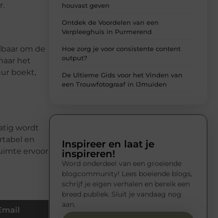
r.
houvast geven
Ontdek de Voordelen van een
Verpleeghuis in Purmerend
albaar om de
Hoe zorg je voor consistente content
output?
naar het
uur boekt,
De Ultieme Gids voor het Vinden van
een Trouwfotograaf in IJmuiden
matig wordt
rtabel en
Inspireer en laat je
uimte ervoor
inspireren!
Word onderdeel van een groeiende
blogcommunity! Lees boeiende blogs,
schrijf je eigen verhalen en bereik een
breed publiek. Sluit je vandaag nog
aan.
Email