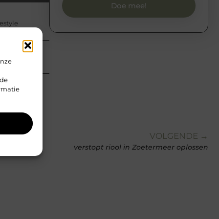
Doe mee!
estyle
onze
rde
rmatie
VOLGENDE →
verstopt riool in Zoetermeer oplossen