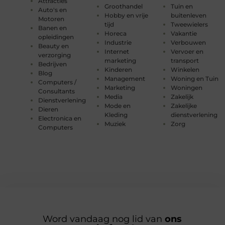
Attracties
Groothandel
Tuin en
Auto's en
Hobby en vrije
buitenleven
Motoren
tijd
Tweewielers
Banen en
Horeca
Vakantie
opleidingen
Industrie
Verbouwen
Beauty en
Internet
Vervoer en
verzorging
marketing
transport
Bedrijven
Kinderen
Winkelen
Blog
Management
Woning en Tuin
Computers /
Marketing
Woningen
Consultants
Media
Zakelijk
Dienstverlening
Mode en
Zakelijke
Dieren
Kleding
dienstverlening
Electronica en
Muziek
Zorg
Computers
Word vandaag nog lid van
ons