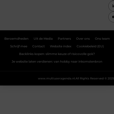
Beroemdheden
Uit de Media
Partners
Over ons
Ons team
Schrijf mee
Contact
Website index
Cookiebeleid (EU)
Backlinks kopen: slimme keuze of risicovolle gok?
Je website laten verdienen: van hobby naar inkomstenbron
www.multiuseragenda.nl.
All Rights Reserved © 2025