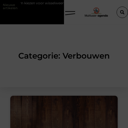
 voor wisselweer met een tussenjas
Veilige aarding in oudere woninge
Nieuwe
artikelen
Categorie: Verbouwen