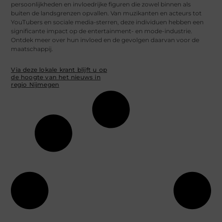
persoonlijkheden en invloedrijke figuren die zowel binnen als
buiten de landsgrenzen opvallen. Van muzikanten en acteurs tot
YouTubers en sociale media-sterren, deze individuen hebben een
significante impact op de entertainment- en mode-industrie.
Ontdek meer over hun invloed en de gevolgen daarvan voor de
maatschappij.
Via deze lokale krant blijft u op
de hoogte van het nieuws in
regio Nijmegen