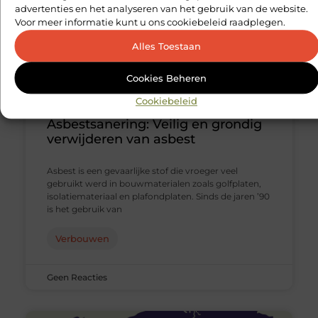
advertenties en het analyseren van het gebruik van de website.
Voor meer informatie kunt u ons cookiebeleid raadplegen.
Alles Toestaan
Cookies Beheren
Cookiebeleid
Asbestsanering: Veilig en grondig
verwijderen van asbest
Asbest is een gevaarlijke stof die vroeger veel
gebruikt werd in bouwmaterialen zoals golfplaten,
isolatiemateriaal en plafondplaten. Sinds de jaren ’90
is het gebruik van
Verbouwen
Geen Reacties