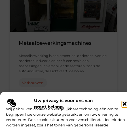
Metaalbewerkingsmachines
Metaalbewerking is een essentieel onderdeel van de
moderne industrie en heeft een scala aan
toepassingen in verschillende sectoren, zoals de
auto-industrie, de luchtvaart, de bouw
Verbouwen
Geen Reacties
Uw privacy is voor ons van
groot belang.
Wij gebruiken cookies en vergelijkbare technologieën om te
begrijpen hoe u onze website gebruikt en om uw ervaring te
verbeteren. Deze cookies kunnen voor verschillende doeleinden
worden ingezet, zoals het tonen van gepersonaliseerde