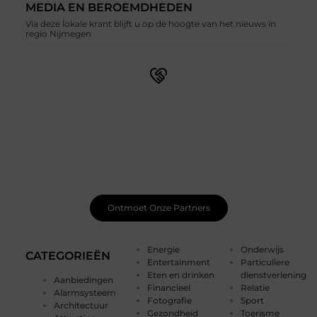
MEDIA EN BEROEMDHEDEN
Via deze lokale krant blijft u op de hoogte van het nieuws in
regio Nijmegen
Sluit je aan bij een bruisende blogcommunity
Bij ons vind je meer dan alleen een plek om te schrijven.
Ontmoet medeschrijvers, ontvang waardevolle
feedback en laat je inspireren door de bijzondere
verhalen van anderen. Samen creëren we een plek waar
je creativiteit kan bloeien.
Ontmoet Onze Partners
Energie
Onderwijs
CATEGORIEËN
Entertainment
Particuliere
Eten en drinken
dienstverlening
Aanbiedingen
Financieel
Relatie
Alarmsysteem
Fotografie
Sport
Architectuur
Gezondheid
Toerisme