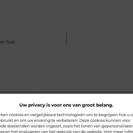
er huis
rde artikelen
die u mogelijk in
Uw privacy is voor ons van groot belang.
iken cookies en vergelijkbare technologieën om te begrijpen hoe u 
ebruikt en om uw ervaring te verbeteren. Deze cookies kunnen voor
ende doeleinden worden ingezet, zoals het tonen van gepersonalisee
es en het analyseren van het gebruik van de website. Voor meer info