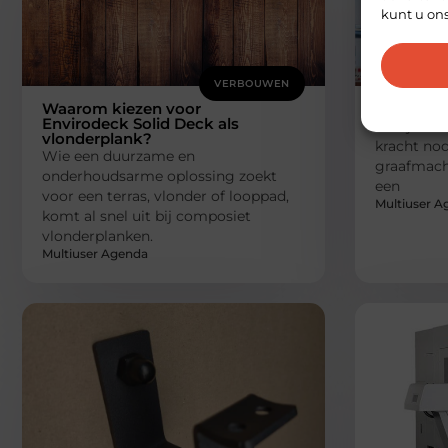
kunt u on
VERBOUWEN
Waarom kiezen voor
Mini kraa
Envirodeck Solid Deck als
Heb je een
vlonderplank?
kracht nod
Wie een duurzame en
graafmach
onderhoudsarme oplossing zoekt
een
voor een terras, vlonder of looppad,
Multiuser A
komt al snel uit bij composiet
vlonderplanken.
Multiuser Agenda