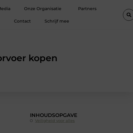
ricien in Barneveld
Van Lennep Kliniek: specialist in huidverb
Media
Onze Organisatie
Partners
Contact
Schrijf mee
orvoer kopen
INHOUDSOPGAVE
Veiligheid voor alles