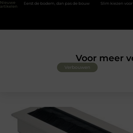
Nieuwe
 de bodem, dan pas de bouw
Slim kiezen voor wisselweer met e
artikelen
Voor meer v
Verbouwen