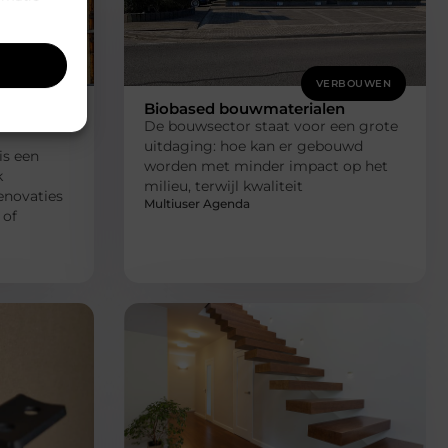
RBOUWEN
VERBOUWEN
en
Biobased bouwmaterialen
De bouwsector staat voor een grote
uitdaging: hoe kan er gebouwd
is een
worden met minder impact op het
k
milieu, terwijl kwaliteit
enovaties
Multiuser Agenda
 of