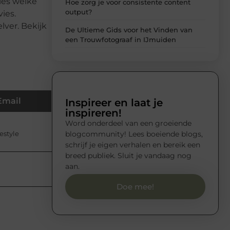
ies welke
Hoe zorg je voor consistente content
output?
ies.
ver. Bekijk
De Ultieme Gids voor het Vinden van
een Trouwfotograaf in IJmuiden
Email
Inspireer en laat je
inspireren!
Word onderdeel van een groeiende
blogcommunity! Lees boeiende blogs,
estyle
schrijf je eigen verhalen en bereik een
breed publiek. Sluit je vandaag nog
aan.
Doe mee!