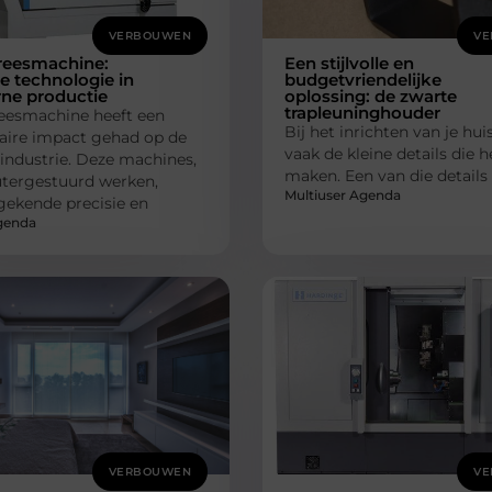
VERBOUWEN
VE
reesmachine:
Een stijlvolle en
 technologie in
budgetvriendelijke
ne productie
oplossing: de zwarte
trapleuninghouder
eesmachine heeft een
Bij het inrichten van je huis
naire impact gehad op de
vaak de kleine details die h
industrie. Deze machines,
maken. Een van die details
tergestuurd werken,
Multiuser Agenda
gekende precisie en
genda
VERBOUWEN
VE