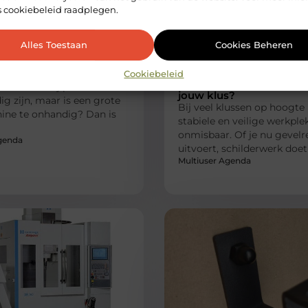
s cookiebeleid raadplegen.
Alles Toestaan
Cookies Beheren
VERBOUWEN
VE
n huren
Waarom een steiger hur
Cookiebeleid
de slimste keuze is voor
 klus waarbij precisie en
jouw klus?
ig zijn, maar is een grote
Bij veel klussen op hoogte 
ine te onhandig? Dan is
stabiele en veilige werkple
onmisbaar. Of je nu gevelr
genda
uitvoert, schilderwerk doet
Multiuser Agenda