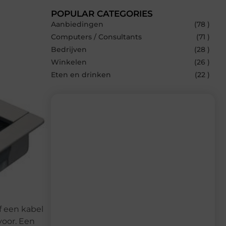
POPULAR CATEGORIES
Aanbiedingen
(78 )
Computers / Consultants
(71 )
Bedrijven
(28 )
Winkelen
(26 )
Eten en drinken
(22 )
Recente berichten
Laat je inspireren door de nieuwste
artikelen van Multiuseragenda.nl –
dagelijks verse content, boordevol
ideeën, tips en inzichten.
of een kabel
voor. Een