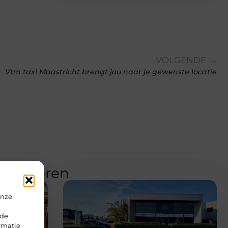
VOLGENDE →
Vtm taxi Maastricht brengt jou naar je gewenste locatie
teresseren
onze
rde
rmatie