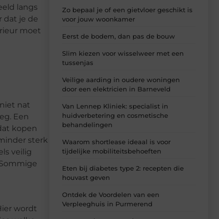
eeld langs
Zo bepaal je of een gietvloer geschikt is
 dat je de
voor jouw woonkamer
erieur moet
Eerst de bodem, dan pas de bouw
Slim kiezen voor wisselweer met een
tussenjas
Veilige aarding in oudere woningen
door een elektricien in Barneveld
niet nat
Van Lennep Kliniek: specialist in
huidverbetering en cosmetische
weg. Een
behandelingen
 dat kopen
 minder sterk
Waarom shortlease ideaal is voor
tijdelijke mobiliteitsbehoeften
s veilig
. Sommige
Eten bij diabetes type 2: recepten die
houvast geven
Ontdek de Voordelen van een
Verpleeghuis in Purmerend
Hier wordt