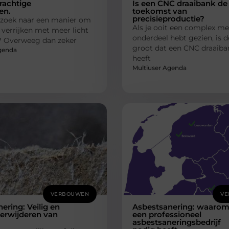
rachtige
Is een CNC draaibank de
en.
toekomst van
precisieproductie?
 zoek naar een manier om
Als je ooit een complex m
 verrijken met meer licht
onderdeel hebt gezien, is d
? Overweeg dan zeker
groot dat een CNC draaiba
genda
heeft
Multiuser Agenda
VERBOUWEN
VE
ering: Veilig en
Asbestsanering: waarom
erwijderen van
een professioneel
asbestsaneringsbedrijf