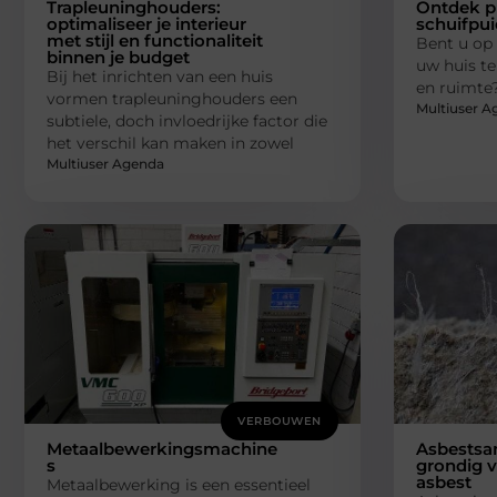
Trapleuninghouders:
Ontdek p
optimaliseer je interieur
schuifpui
met stijl en functionaliteit
Bent u op
binnen je budget
uw huis te
Bij het inrichten van een huis
en ruimte
vormen trapleuninghouders een
Multiuser A
subtiele, doch invloedrijke factor die
het verschil kan maken in zowel
Multiuser Agenda
VERBOUWEN
Metaalbewerkingsmachine
Asbestsan
s
grondig v
asbest
Metaalbewerking is een essentieel