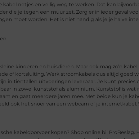
 kabel netjes en veilig weg te werken. Dat kan bijvoorb
er die je tegen een muur zet. Zorg er in ieder geval voor
angen moet worden. Het is niet handig als je je halve int
kleine kinderen en huisdieren. Maar ook mag zo’n kabel 
ade of kortsluiting. Werk stroomkabels dus altijd goed 
n in tientallen uitvoeringen leverbaar. Je kunt precies
erbaar in zowel kunststof als aluminium. Kunststof is wat
aam en gaat meerdere jaren mee. Met beide kun je kabel
eeld ook het snoer van een webcam of je internetkabel
ktische kabeldoorvoer kopen? Shop online bij ProBeslag. 