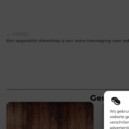
← VORIG
Een opgezette dierenkop is een ware toevoeging voor ied
Gerelatee
Wij gebru
website g
verschill
advertenti