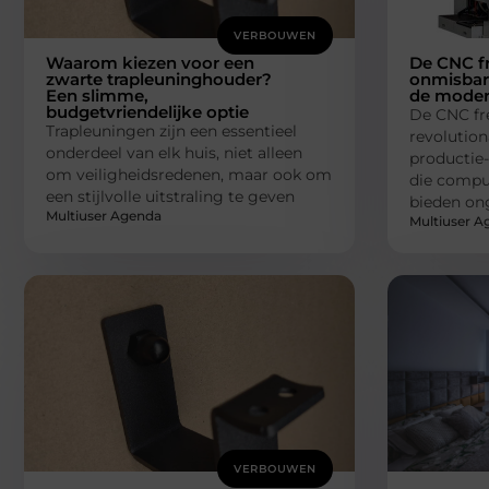
VERBOUWEN
Waarom kiezen voor een
De CNC f
zwarte trapleuninghouder?
onmisbare
Een slimme,
de moder
budgetvriendelijke optie
De CNC fr
Trapleuningen zijn een essentieel
revolutio
onderdeel van elk huis, niet alleen
productie-
om veiligheidsredenen, maar ook om
die compu
een stijlvolle uitstraling te geven
bieden on
Multiuser Agenda
Multiuser A
VERBOUWEN