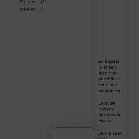
Eten en
(22
–
dagelijks
drinken
)
verse
content,
boordevol
ideeën,
tips
en
inzichten.
Zo bepaal
je of een
gietvloer
geschikt is
voor jouw
woonkamer
Eerst de
bodem,
dan pas de
bouw
Slim kiezen