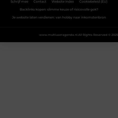
Schrijf mee
Contact
Website index
Cookiebeleid (EU)
Backlinks kopen: slimme keuze of risicovolle gok?
Je website laten verdienen: van hobby naar inkomstenbron
www.multiuseragenda.nl.
All Rights Reserved © 2025