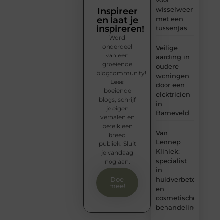
voor
wisselweer
Inspireer
en laat je
met een
inspireren!
tussenjas
Word
onderdeel
Veilige
van een
aarding in
groeiende
oudere
blogcommunity!
woningen
Lees
door een
boeiende
elektricien
blogs, schrijf
in
je eigen
Barneveld
verhalen en
bereik een
Van
breed
Lennep
publiek. Sluit
Kliniek:
je vandaag
specialist
nog aan.
in
huidverbetering
Doe
mee!
en
cosmetische
behandelingen