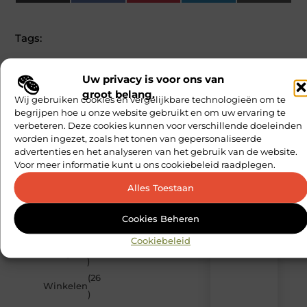
(Twitter)
Tags:
GEPUBLICEERD DOOR
Dirk van Tiel
Uw privacy is voor ons van
Content Specialist
groot belang.
Wij gebruiken cookies en vergelijkbare technologieën om te
Gezondheid en
begrijpen hoe u onze website gebruikt en om uw ervaring te
Lifestyle
verbeteren. Deze cookies kunnen voor verschillende doeleinden
POPULAR
worden ingezet, zoals het tonen van gepersonaliseerde
CATEGORIES
advertenties en het analyseren van het gebruik van de website.
(78
Voor meer informatie kunt u ons cookiebeleid raadplegen.
Recente
Aanbiedingen
)
berichten
Alles Toestaan
Computers
Laat
(71
/
je
Cookies Beheren
)
inspireren
Consultants
door
Cookiebeleid
(28
de
Bedrijven
)
nieuwste
artikelen
(26
Winkelen
van
)
Multiuseragenda.nl