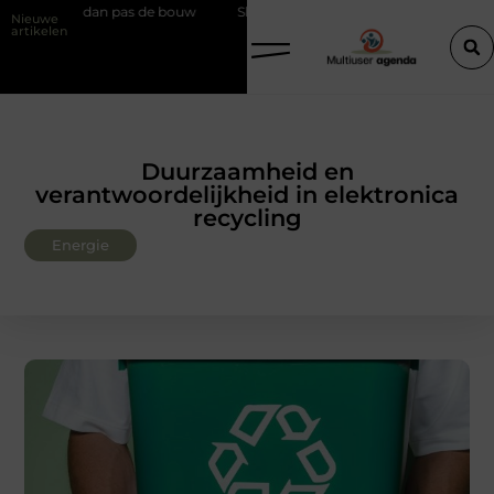
bodem, dan pas de bouw
Slim kiezen voor wisselweer met een tussenj
Nieuwe
artikelen
Duurzaamheid en
verantwoordelijkheid in elektronica
recycling
Energie