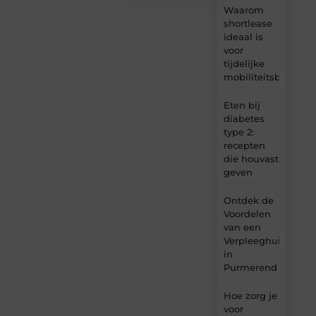
Waarom
shortlease
ideaal is
voor
tijdelijke
mobiliteitsbehoeft
Eten bij
diabetes
type 2:
recepten
die houvast
geven
Ontdek de
Voordelen
van een
Verpleeghuis
in
Purmerend
Hoe zorg je
voor