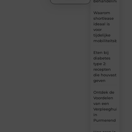
behandelingen
Waarom
shortlease
ideaal is
voor
tijdelijke
mobiliteitsbehoeft
Eten bij
diabetes
type 2:
recepten
die houvast
geven
Ontdek de
Voordelen
van een
Verpleeghuis
in
Purmerend