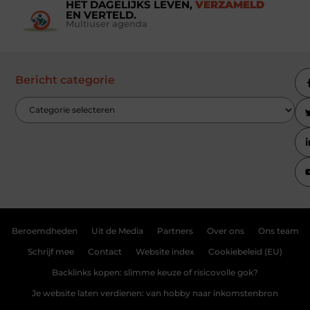
HET DAGELIJKS LEVEN,
VERZAMELD
EN VERTELD.
Multiuser agenda
Bericht categorie
Beroemdheden
Uit de Media
Partners
Over ons
Ons team
Schrijf mee
Contact
Website index
Cookiebeleid (EU)
Backlinks kopen: slimme keuze of risicovolle gok?
Je website laten verdienen: van hobby naar inkomstenbron