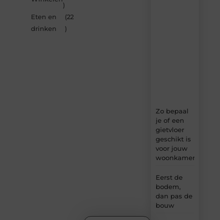
van
)
Multiuseragenda.nl
Eten en
(22
–
dagelijks
drinken
)
verse
content,
boordevol
ideeën,
tips
en
inzichten.
Zo bepaal
je of een
gietvloer
geschikt is
voor jouw
woonkamer
Eerst de
bodem,
dan pas de
bouw