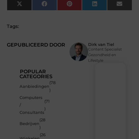
X
Facebook
Pinterest
LinkedIn
Email
(Twitter)
Tags:
GEPUBLICEERD DOOR
Dirk van Tiel
Content Specialist
Gezondheid en
Lifestyle
POPULAR
CATEGORIES
(78
Recente
Aanbiedingen
)
berichten
Computers
Laat
(71
/
je
)
inspireren
Consultants
door
(28
de
Bedrijven
)
nieuwste
artikelen
(26
Winkelen