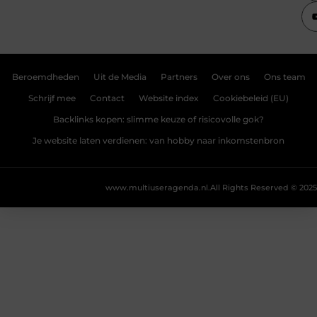
Beroemdheden
Uit de Media
Partners
Over ons
Ons team
Schrijf mee
Contact
Website index
Cookiebeleid (EU)
Backlinks kopen: slimme keuze of risicovolle gok?
Je website laten verdienen: van hobby naar inkomstenbron
www.multiuseragenda.nl.
All Rights Reserved © 2025