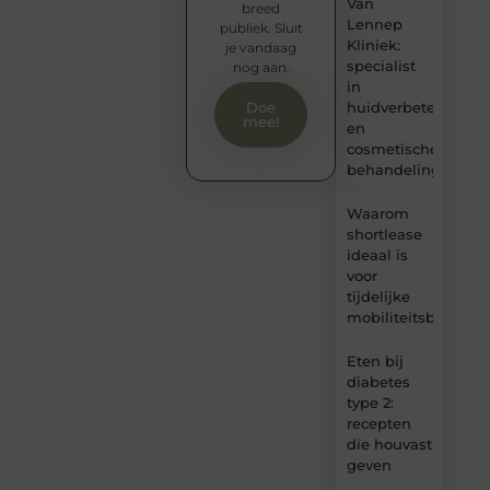
Van
breed
Lennep
publiek. Sluit
Kliniek:
je vandaag
specialist
nog aan.
in
huidverbetering
Doe
mee!
en
cosmetische
behandelingen
Waarom
shortlease
ideaal is
voor
tijdelijke
mobiliteitsbehoeft
Eten bij
diabetes
type 2:
recepten
die houvast
geven