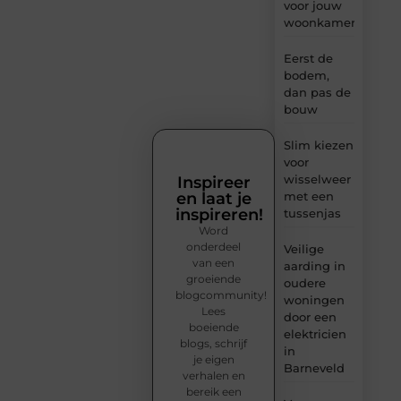
voor jouw
woonkamer
Eerst de
bodem,
dan pas de
bouw
Slim kiezen
voor
wisselweer
Inspireer
en laat je
met een
inspireren!
tussenjas
Word
onderdeel
Veilige
van een
aarding in
groeiende
oudere
blogcommunity!
woningen
Lees
door een
boeiende
elektricien
blogs, schrijf
in
je eigen
Barneveld
verhalen en
bereik een