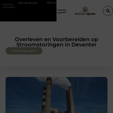
w
Slim kiezen voor wisselweer met een tussenjas
Veilige aarding
Nieuwe
artikelen
Overleven en Voorbereiden op
Stroomstoringen in Deventer
Aanbiedingen