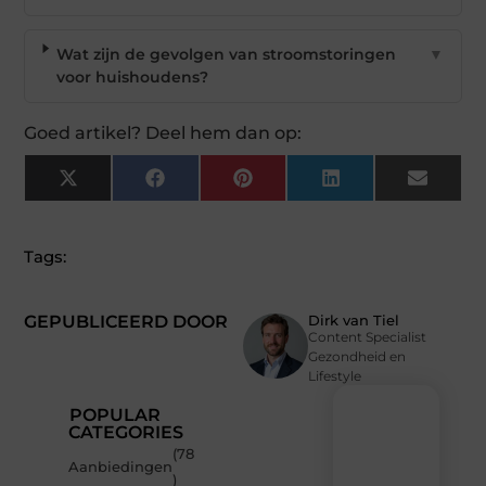
Wat zijn de gevolgen van stroomstoringen
▼
voor huishoudens?
Goed artikel? Deel hem dan op:
X
Facebook
Pinterest
LinkedIn
Email
(Twitter)
Tags:
GEPUBLICEERD DOOR
Dirk van Tiel
Content Specialist
Gezondheid en
Lifestyle
POPULAR
CATEGORIES
(78
Recente
Aanbiedingen
)
berichten