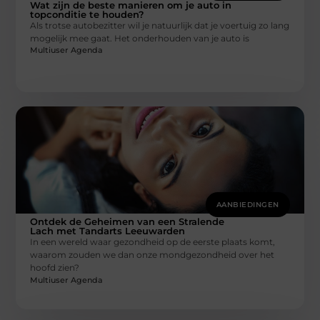
Wat zijn de beste manieren om je auto in
topconditie te houden?
Als trotse autobezitter wil je natuurlijk dat je voertuig zo lang
mogelijk mee gaat. Het onderhouden van je auto is
Multiuser Agenda
AANBIEDINGEN
Ontdek de Geheimen van een Stralende
Lach met Tandarts Leeuwarden
In een wereld waar gezondheid op de eerste plaats komt,
waarom zouden we dan onze mondgezondheid over het
hoofd zien?
Multiuser Agenda