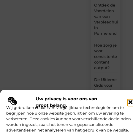
Ontdek de
Voordelen
van een
Verpleeghuis
in
Purmerend
Hoe zorg je
voor
consistente
content
output?
De Ultieme
Gids voor
het Vinden
van een
Uw privacy is voor ons van
Trouwfotograaf
groot belang.
Wij gebruiken cookies en vergelijkbare technologieën om te
in
begrijpen hoe u onze website gebruikt en om uw ervaring te
IJmuiden
verbeteren. Deze cookies kunnen voor verschillende doeleinden
worden ingezet, zoals het tonen van gepersonaliseerde
advertenties en het analyseren van het gebruik van de website.