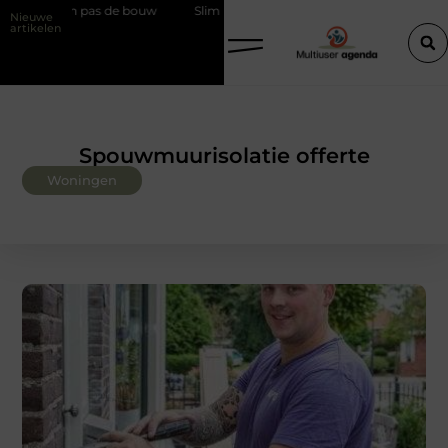
, dan pas de bouw
Slim kiezen voor wisselweer met een tussenjas
Nieuwe
artikelen
Spouwmuurisolatie offerte
Woningen