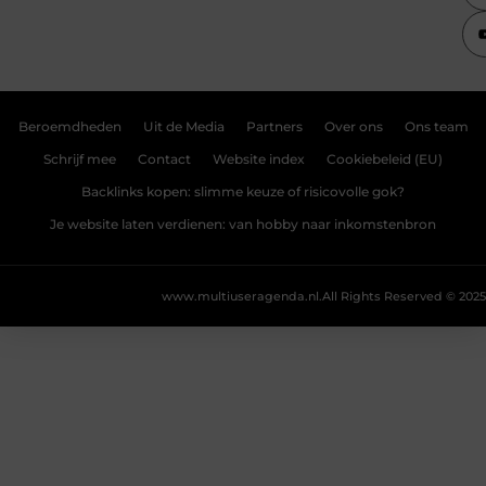
Beroemdheden
Uit de Media
Partners
Over ons
Ons team
Schrijf mee
Contact
Website index
Cookiebeleid (EU)
Backlinks kopen: slimme keuze of risicovolle gok?
Je website laten verdienen: van hobby naar inkomstenbron
www.multiuseragenda.nl.
All Rights Reserved © 2025