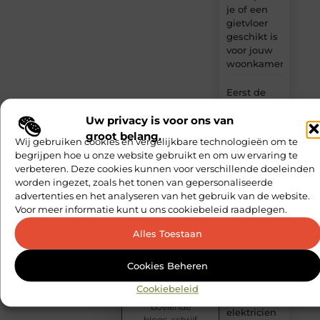
je of een
gietvloer
geschikt is
voor jouw
woonkamer
Eerst de
bodem,
dan pas de
Uw privacy is voor ons van
bouw
groot belang.
Wij gebruiken cookies en vergelijkbare technologieën om te
begrijpen hoe u onze website gebruikt en om uw ervaring te
Slim kiezen
verbeteren. Deze cookies kunnen voor verschillende doeleinden
voor
worden ingezet, zoals het tonen van gepersonaliseerde
wisselweer
Inspireer
advertenties en het analyseren van het gebruik van de website.
en laat je
met een
Voor meer informatie kunt u ons cookiebeleid raadplegen.
inspireren!
tussenjas
Word
Alles Toestaan
onderdeel
Veilige
van een
aarding in
Cookies Beheren
groeiende
oudere
blogcommunity!
woningen
Cookiebeleid
Lees
door een
boeiende
elektricien
blogs, schrijf