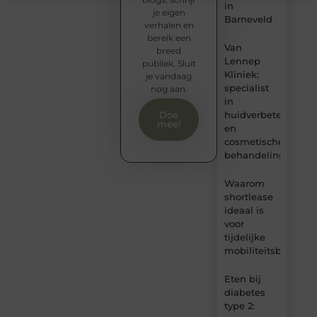
in
je eigen
Barneveld
verhalen en
bereik een
Van
breed
Lennep
publiek. Sluit
Kliniek:
je vandaag
specialist
nog aan.
in
huidverbetering
Doe
mee!
en
cosmetische
behandelingen
Waarom
shortlease
ideaal is
voor
tijdelijke
mobiliteitsbehoeft
Eten bij
diabetes
type 2: