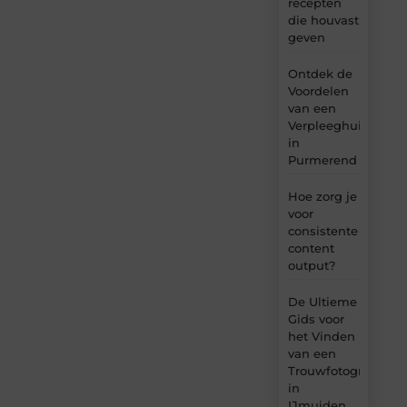
recepten
die houvast
geven
Ontdek de
Voordelen
van een
Verpleeghuis
in
Purmerend
Hoe zorg je
voor
consistente
content
output?
De Ultieme
Gids voor
het Vinden
van een
Trouwfotograaf
in
IJmuiden