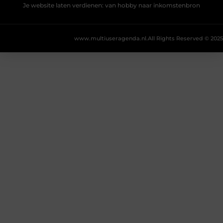
Je website laten verdienen: van hobby naar inkomstenbron
www.multiuseragenda.nl.
All Rights Reserved © 2025