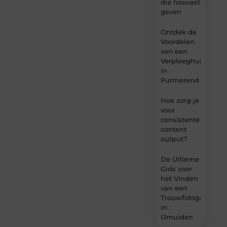
die houvast
geven
Ontdek de
Voordelen
van een
Verpleeghuis
in
Purmerend
Hoe zorg je
voor
consistente
content
output?
De Ultieme
Gids voor
het Vinden
van een
Trouwfotograaf
in
IJmuiden