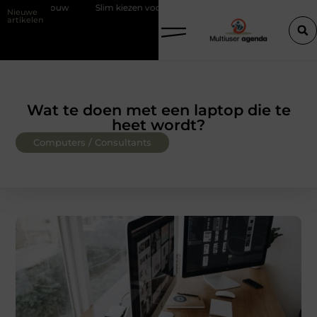
 bouw
Slim kiezen voor wisselweer met een tussenjas
Veilige aa
Nieuwe
artikelen
Wat te doen met een laptop die te
heet wordt?
Computers / Consultants