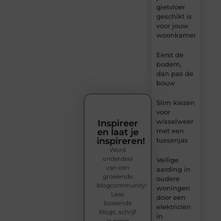
gietvloer
geschikt is
voor jouw
woonkamer
Eerst de
bodem,
dan pas de
bouw
Slim kiezen
voor
wisselweer
Inspireer
en laat je
met een
inspireren!
tussenjas
Word
onderdeel
Veilige
van een
aarding in
groeiende
oudere
blogcommunity!
woningen
Lees
door een
boeiende
elektricien
blogs, schrijf
in
je eigen