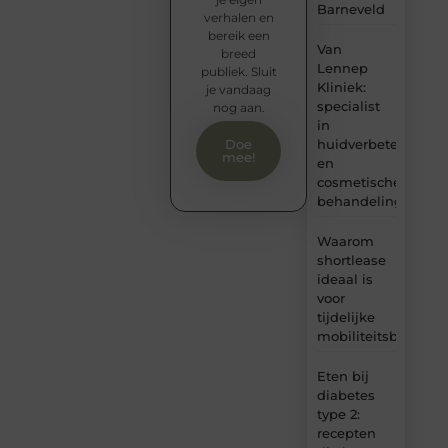
Barneveld
verhalen en
bereik een
Van
breed
Lennep
publiek. Sluit
Kliniek:
je vandaag
specialist
nog aan.
in
huidverbetering
Doe
mee!
en
cosmetische
behandelingen
Waarom
shortlease
ideaal is
voor
tijdelijke
mobiliteitsbehoeft
Eten bij
diabetes
type 2:
recepten