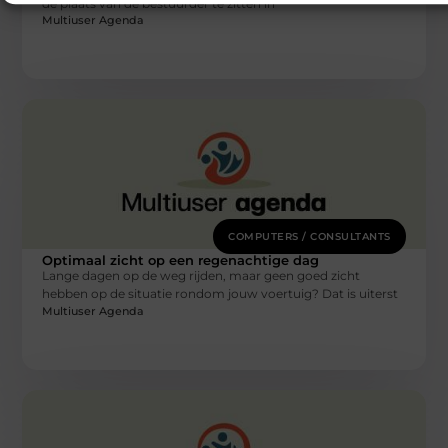
de plaats van de bestuurder te zitten in
Multiuser Agenda
COMPUTERS / CONSULTANTS
Optimaal zicht op een regenachtige dag
Lange dagen op de weg rijden, maar geen goed zicht
hebben op de situatie rondom jouw voertuig? Dat is uiterst
Multiuser Agenda