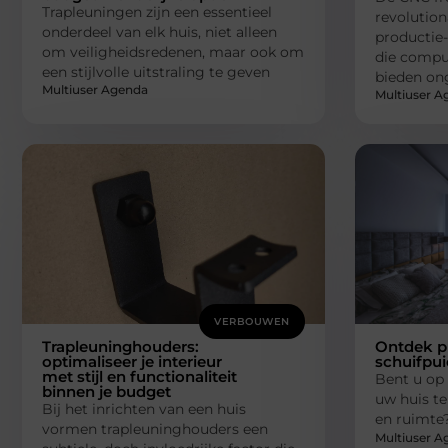
Trapleuningen zijn een essentieel
revolutio
onderdeel van elk huis, niet alleen
productie-
om veiligheidsredenen, maar ook om
die compu
een stijlvolle uitstraling te geven
bieden on
Multiuser Agenda
Multiuser A
VERBOUWEN
Trapleuninghouders:
Ontdek p
optimaliseer je interieur
schuifpui
met stijl en functionaliteit
Bent u op
binnen je budget
uw huis te
Bij het inrichten van een huis
en ruimte
vormen trapleuninghouders een
Multiuser A