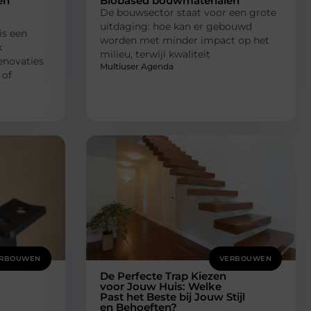
en
Biobased bouwmaterialen
De bouwsector staat voor een grote
uitdaging: hoe kan er gebouwd
is een
worden met minder impact op het
k
milieu, terwijl kwaliteit
enovaties
Multiuser Agenda
 of
RBOUWEN
VERBOUWEN
De Perfecte Trap Kiezen
voor Jouw Huis: Welke
Past het Beste bij Jouw Stijl
en Behoeften?