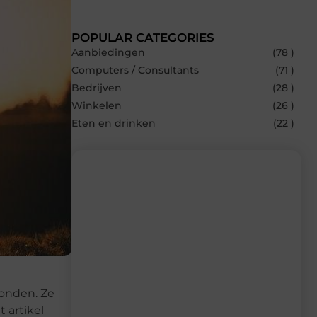
POPULAR CATEGORIES
Aanbiedingen
(78 )
Computers / Consultants
(71 )
Bedrijven
(28 )
Winkelen
(26 )
Eten en drinken
(22 )
Recente berichten
Laat je inspireren door de nieuwste
artikelen van Multiuseragenda.nl –
dagelijks verse content, boordevol
ideeën, tips en inzichten.
ronden. Ze
 artikel