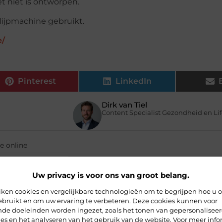
t niet is ontworpen.
slijpmachine gebruikt.
e/
Pinterest
LinkedIn
Dirk van Tiel
Content Specialist Gezondheid en Lif
e online
Uw privacy is voor ons van groot belang.
iken cookies en vergelijkbare technologieën om te begrijpen hoe u 
ebruikt en om uw ervaring te verbeteren. Deze cookies kunnen voor
ende doeleinden worden ingezet, zoals het tonen van gepersonalisee
es en het analyseren van het gebruik van de website. Voor meer info