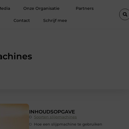
gen door een elektricien in Barneveld
Van Lennep Kliniek: spec
Media
Onze Organisatie
Partners
Contact
Schrijf mee
achines
INHOUDSOPGAVE
Soorten slijpmachines
Hoe een slijpmachine te gebruiken