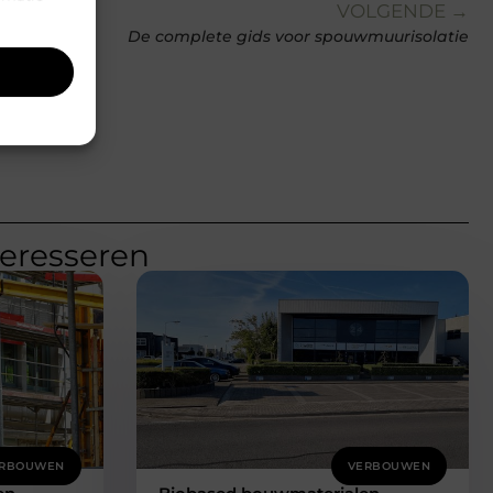
VOLGENDE →
De complete gids voor spouwmuurisolatie
teresseren
RBOUWEN
VERBOUWEN