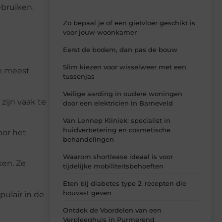
ebruiken.
Zo bepaal je of een gietvloer geschikt is
voor jouw woonkamer
Eerst de bodem, dan pas de bouw
Slim kiezen voor wisselweer met een
de meest
tussenjas
Veilige aarding in oudere woningen
zijn vaak te
door een elektricien in Barneveld
Van Lennep Kliniek: specialist in
huidverbetering en cosmetische
oor het
behandelingen
Waarom shortlease ideaal is voor
ken. Ze
tijdelijke mobiliteitsbehoeften
Eten bij diabetes type 2: recepten die
houvast geven
pulair in de
Ontdek de Voordelen van een
Verpleeghuis in Purmerend