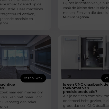
Bij het inrichten van je huis
naire impact gehad op de
vaak de kleine details die h
industrie. Deze machines,
maken. Een van die details
tergestuurd werken,
Multiuser Agenda
gekende precisie en
genda
VERBOUWEN
VE
rachtige
Is een CNC draaibank de
en.
toekomst van
precisieproductie?
 zoek naar een manier om
Als je ooit een complex m
 verrijken met meer licht
onderdeel hebt gezien, is d
? Overweeg dan zeker
groot dat een CNC draaiba
genda