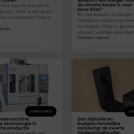
n huren
Waarom een steiger hur
de slimste keuze is voor
 klus waarbij precisie en
jouw klus?
ig zijn, maar is een grote
Bij veel klussen op hoogte 
ine te onhandig? Dan is
stabiele en veilige werkple
onmisbaar. Of je nu gevelr
genda
uitvoert, schilderwerk doet
Multiuser Agenda
VERBOUWEN
VE
reesmachine:
Een stijlvolle en
 technologie in
budgetvriendelijke
ne productie
oplossing: de zwarte
trapleuninghouder
eesmachine heeft een