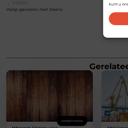
← VORIG
kunt u on
Volop genieten met Deens
Gerelatee
VERBOUWEN