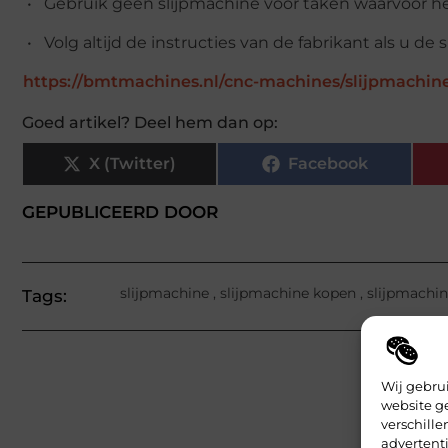
• Gebruik geen slijpmachine voor taken waarvoor he
• Volg altijd de instructies van de fabrikant als u de 
https://bmtmachines.nl/cnc-machines/slijpmachin
Goed artikel? Deel hem dan op:
X (Twitter)
Facebook
GEPUBLICEERD DOOR
slijpmachine
,
slijpmachine kopen
,
slijpmachin
Tags:
Wij gebru
website g
verschill
advertenti