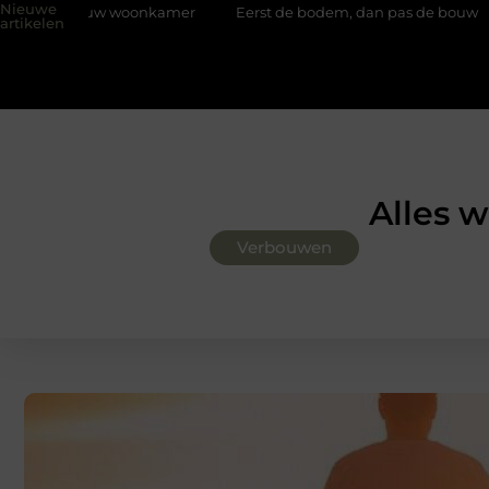
Nieuwe
onkamer
Eerst de bodem, dan pas de bouw
Slim kiezen voo
artikelen
Alles 
Verbouwen