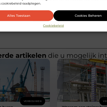
s cookiebeleid raadplegen.
Alles Toestaan
Cookies Beheren
Cookiebeleid
rde artikelen
die u mogelijk in
VERBOUWEN
VE