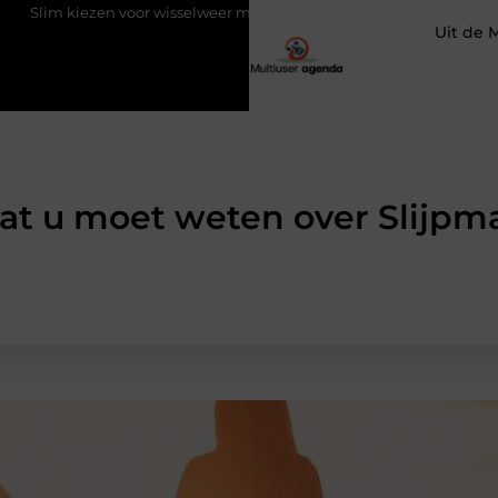
r wisselweer met een tussenjas
Veilige aarding in oudere wonin
Uit de 
wat u moet weten over Slijpm