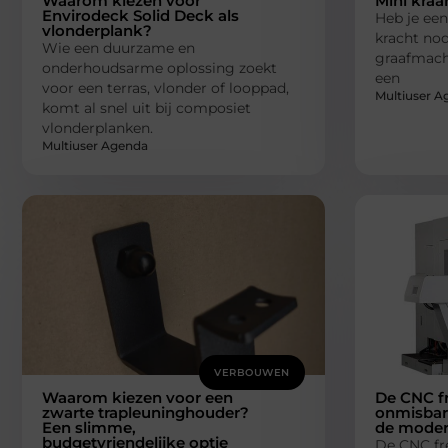
Waarom kiezen voor
Mini kraa
Envirodeck Solid Deck als
Heb je een
vlonderplank?
kracht nod
Wie een duurzame en
graafmach
onderhoudsarme oplossing zoekt
een
voor een terras, vlonder of looppad,
Multiuser A
komt al snel uit bij composiet
vlonderplanken.
Multiuser Agenda
VERBOUWEN
Waarom kiezen voor een
De CNC f
zwarte trapleuninghouder?
onmisbare
Een slimme,
de moder
budgetvriendelijke optie
De CNC fr