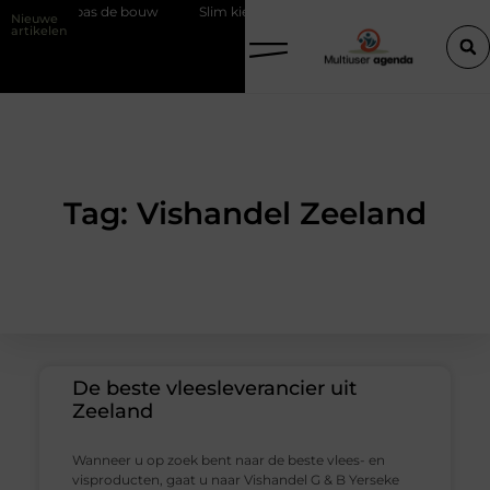
em, dan pas de bouw
Slim kiezen voor wisselweer met een tussenjas
Nieuwe
artikelen
Tag: Vishandel Zeeland
De beste vleesleverancier uit
Zeeland
Wanneer u op zoek bent naar de beste vlees- en
visproducten, gaat u naar Vishandel G & B Yerseke