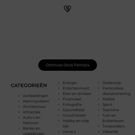
Sluit je aan bij een bruisende blogcommunity
Bij ons vind je meer dan alleen een plek om te schrijven.
Ontmoet medeschrijvers, ontvang waardevolle
feedback en laat je inspireren door de bijzondere
verhalen van anderen. Samen creëren we een plek waar
je creativiteit kan bloeien.
Ontmoet Onze Partners
Energie
Onderwijs
CATEGORIEËN
Entertainment
Particuliere
Eten en drinken
dienstverlening
Aanbiedingen
Financieel
Relatie
Alarmsysteem
Fotografie
Sport
Architectuur
Gezondheid
Toerisme
Attracties
Groothandel
Tuin en
Auto's en
Hobby en vrije
buitenleven
Motoren
tijd
Tweewielers
Banen en
Horeca
Vakantie
opleidingen