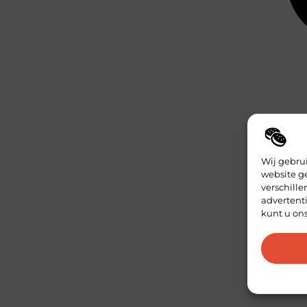
Wij gebru
website g
verschill
advertenti
kunt u on