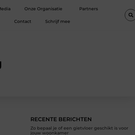
n in Barneveld
Van Lennep Kliniek: specialist in huidverbeter
Media
Onze Organisatie
Partners
Contact
Schrijf mee
g
RECENTE BERICHTEN
Zo bepaal je of een gietvloer geschikt is voor
jouw woonkamer