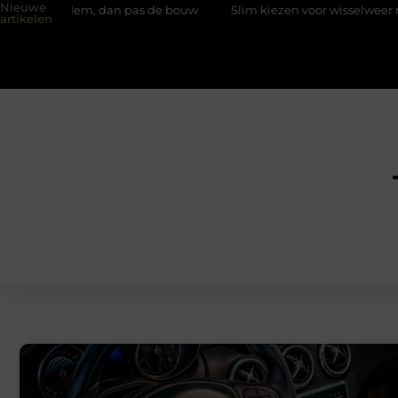
Nieuwe
bodem, dan pas de bouw
Slim kiezen voor wisselweer met een tu
artikelen