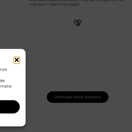
nieuws in regio Nijmegen
Sluit je aan bij een bruisende
blogcommunity
Bij ons vind je meer dan alleen een
plek om te schrijven. Ontmoet
medeschrijvers, ontvang waardevolle
feedback en laat je inspireren door de
onze
bijzondere verhalen van anderen.
Samen creëren we een plek waar je
rde
creativiteit kan bloeien.
rmatie
Ontmoet Onze Partners