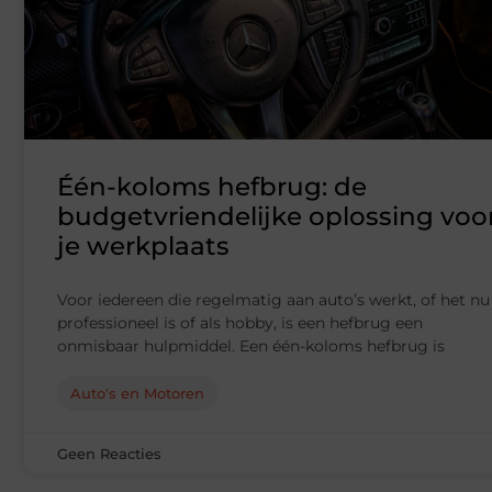
Één-koloms hefbrug: de
budgetvriendelijke oplossing voo
je werkplaats
Voor iedereen die regelmatig aan auto’s werkt, of het nu
professioneel is of als hobby, is een hefbrug een
onmisbaar hulpmiddel. Een één-koloms hefbrug is
Auto's en Motoren
Geen Reacties