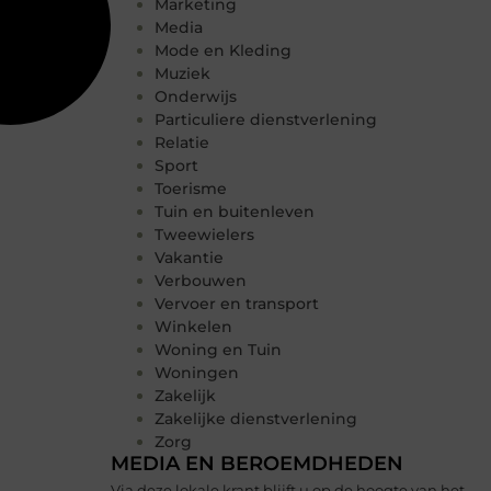
Marketing
Media
Mode en Kleding
Muziek
Onderwijs
Particuliere dienstverlening
Relatie
Sport
Toerisme
Tuin en buitenleven
Tweewielers
Vakantie
Verbouwen
Vervoer en transport
Winkelen
Woning en Tuin
Woningen
Zakelijk
Zakelijke dienstverlening
Zorg
MEDIA EN BEROEMDHEDEN
Via deze lokale krant blijft u op de hoogte van het