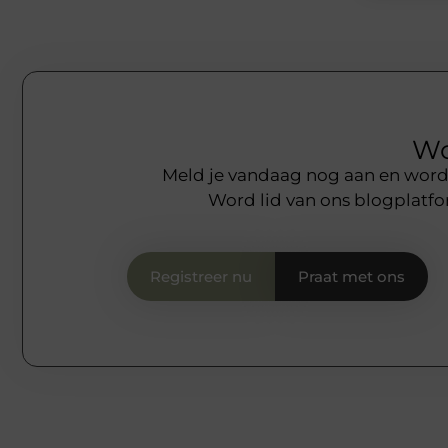
Wo
Meld je vandaag nog aan en word o
Word lid van ons blogplatfo
Registreer nu
Praat met ons