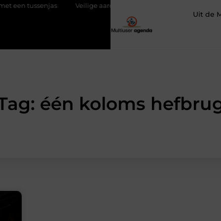
ssenjas
Veilige aarding in oudere woningen door een elektricie
Uit de 
Tag: één koloms hefbru