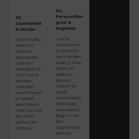
04.
Persoonlijke
02.
groei &
Gezondheid
Inspiratie
& Welzijn
Laat je
Van mindful
meenemen
leven tot
in verhalen
slimme
van mensen
gewoontes
zoals jij. Over
voor een
vallen en
energiek lijf –
opstaan,
hier vind je
keuzes
eerlijke
maken en
artikelen
jezelf
over lichaam
ontwikkelen.
én geest,
Want elke
geschreven
stap vooruit
met oog voor
begint met
de mens
één
achter het
inspirerend
verhaal.
verhaal.