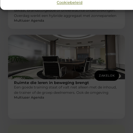
in de nacht
Cookiebeleid
Je wilt op locatie betrouwbare stroom zonder onnodig
lawaai, brandstofgedoe of onverwachte onderbrekingen.
Overdag werkt een hybride aggregaat met zonnepanelen
Multiuser Agenda
ZAKELIJK
Ruimte die leren in beweging brengt
Een goede training staat of valt niet alleen met de inhoud,
de trainer of de groep deelnemers. Ook de omgeving
Multiuser Agenda