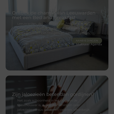
Ontdek de charme van Leeuwarden
met een Bed and Breakfast
Leeuwarden, de hoofdstad van Friesland, is een
verborgen juweel in Nederland dat steeds meer
aandacht trekt van reizigers en weekendgasten.
AANBIEDINGEN
Multiuser Agenda
Zijn jaloezieën beter dan gordijnen?
Net zoals schoonheid in het oog van de
toeschouwer is, zullen de meningen over
jaloezieën versus gordijnen variëren, afhankelijk