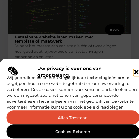
BLOG
Betaalbare website laten maken met
template of maatwerk
Je hebt het meeste aan een site die één of twee dingen
heel goed doet: bijvoorbeeld contactaanvragen
binnenhalen en laten
Multiuser Agenda
Uw privacy is voor ons van
groot belang.
Wij gebruiken cookies en vergelijkbare technologieën om te
begrijpen hoe u onze website gebruikt en om uw ervaring te
verbeteren. Deze cookies kunnen voor verschillende doeleinden
worden ingezet, zoals het tonen van gepersonaliseerde
advertenties en het analyseren van het gebruik van de website.
Voor meer informatie kunt u ons cookiebeleid raadplegen.
Alles Toestaan
BLOG
Hybride aggregaat met zonnepanelen
Cookies Beheren
voor stille stroom overdag en zekerheid