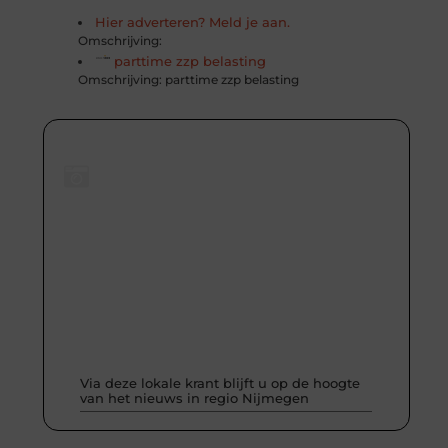
Hier adverteren? Meld je aan.
Omschrijving:
parttime zzp belasting
Omschrijving: parttime zzp belasting
Media & Bekende Gezichten
Blijf op de hoogte van alles wat speelt in de wereld
van entertainment en beroemdheden. Van de
nieuwste trends tot het meest spraakmakende
nieuws – je leest het als
Via deze lokale krant blijft u op de hoogte
van het nieuws in regio Nijmegen