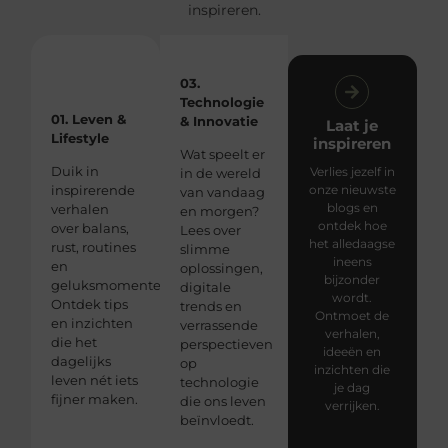
inspireren.
03.
Technologie
01. Leven &
& Innovatie
Laat je
Lifestyle
inspireren
Wat speelt er
Duik in
Verlies jezelf in
in de wereld
inspirerende
onze nieuwste
van vandaag
blogs en
verhalen
en morgen?
ontdek hoe
over balans,
Lees over
het alledaagse
rust, routines
slimme
ineens
en
oplossingen,
bijzonder
geluksmomenten.
digitale
wordt.
Ontdek tips
trends en
Ontmoet de
en inzichten
verrassende
verhalen,
die het
perspectieven
ideeën en
dagelijks
op
inzichten die
leven nét iets
technologie
je dag
fijner maken.
die ons leven
verrijken.
beïnvloedt.