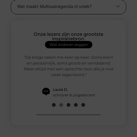
Wat maakt Multiuseragenda.nl uniek?
Onze lezers zijn onze grootste
inspiratiebron.
Wat anderen zeggen
 het fris.
"De blogs raken me keer op keer. Soms klein
"De artik
evenslessen
en persoonlijk, soms groots en verrassend.
niet allee
 werk, maar
Maar altijd met een oprechte toon die je niet
dingen an
keling."
vaak tegenkomt."
Laura D.
schrijver & yogadocent