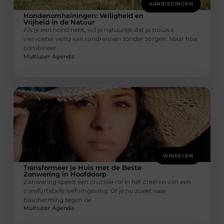
AANBIEDINGEN
Hondenomheiningen: Veiligheid en
Vrijheid in de Natuur
Als je een hond hebt, wil je natuurlijk dat je trouwe
viervoeter veilig kan rondrennen zonder zorgen. Maar hoe
combineer
Multiuser Agenda
WINKELEN
Transformeer je Huis met de Beste
Zonwering in Hoofddorp
Zonwering speelt een cruciale rol in het creëren van een
comfortabele leefomgeving. Of je nu zoekt naar
bescherming tegen de
Multiuser Agenda