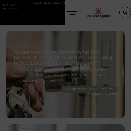
st de bodem, dan pas de bouw
Slim kiezen voor wisselweer met een t
Nieuwe
artikelen
Slotenmaker inschakelen op het
moment dat je deze het meest nodig
hebt? Lees dit aandachtig door!!
Je moet jezelf voorbereiden, zelfs in het geval dat
je een slotenmaker nodig hebt. Elke slotenmaker
die u gebruikt, moet
COMPUTERS / CONSULTANTS
Multiuser Agenda