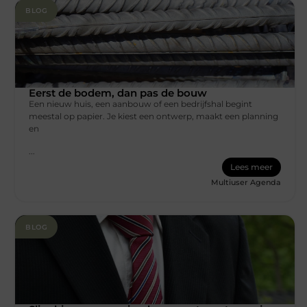
BLOG
Eerst de bodem, dan pas de bouw
Een nieuw huis, een aanbouw of een bedrijfshal begint
meestal op papier. Je kiest een ontwerp, maakt een planning
en
...
Lees meer
Multiuser Agenda
BLOG